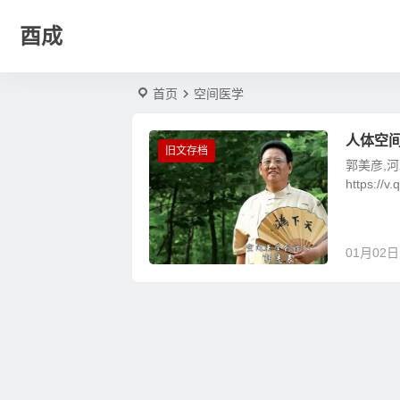
酉成
首页
空间医学
人体空间
旧文存档
郭美彦,
https:/
01月02日