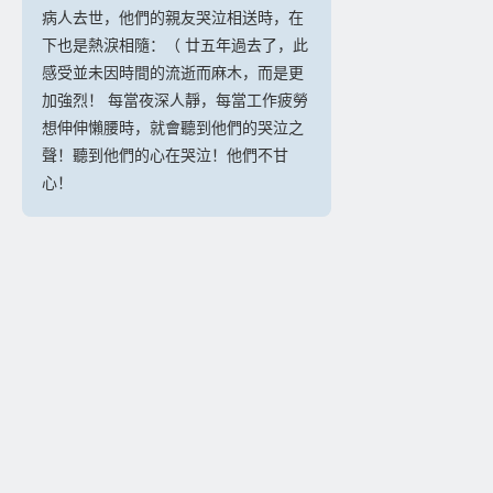
病人去世，他們的親友哭泣相送時，在
下也是熱淚相隨：（ 廿五年過去了，此
感受並未因時間的流逝而麻木，而是更
加強烈！ 每當夜深人靜，每當工作疲勞
想伸伸懶腰時，就會聽到他們的哭泣之
聲！聽到他們的心在哭泣！他們不甘
心！