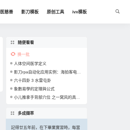
医慈善
影刀模板
原创工具
ivx模板
随便看看
换一批
人体空间医学定义
影刀rpa自动化应用实例：海拍客电商卖家后台女装类商品自动批量上架发布
六十四卦 3 水雷屯卦
象數易學的定理與公式
小儿推拿手背部穴位 之一窝风的具体位置及疏风解表散寒功效视频操作演示
多成擷萃
記得廿五年前，在下畢業實習時，每當