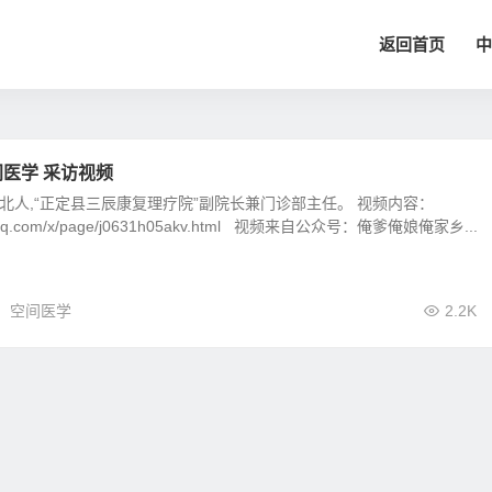
返回首页
中
医学 采访视频
河北人,“正定县三辰康复理疗院”副院长兼门诊部主任。 视频内容：
/v.qq.com/x/page/j0631h05akv.html 视频来自公众号：俺爹俺娘俺家乡...
空间医学
2.2K