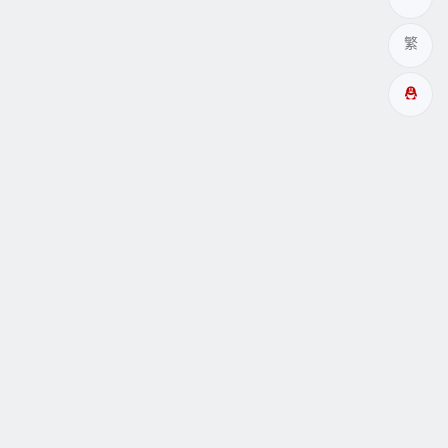
繁
多成網址
瞑眩反應
關於
互動
Copyright© 酉成服务 |
阿里云小站99主机
驱动