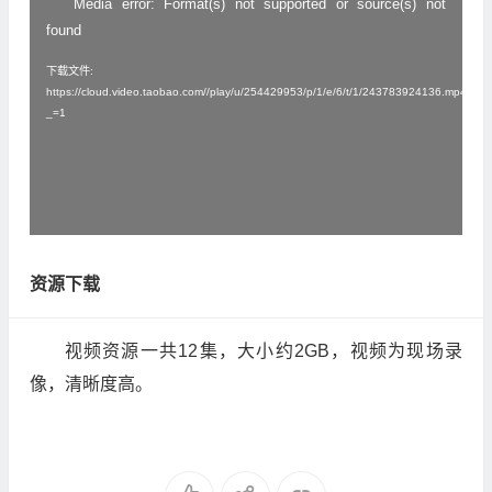
Media error: Format(s) not supported or source(s) not
视
found
频
播
下载文件:
https://cloud.video.taobao.com//play/u/254429953/p/1/e/6/t/1/243783924136.mp4?
放
_=1
器
资源下载
视频资源一共12集，大小约2GB，视频为现场录
像，清晰度高。