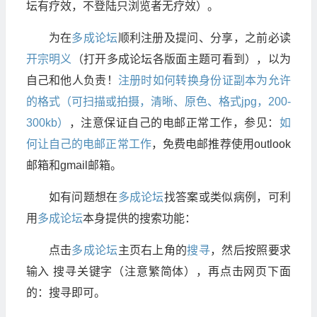
坛有疗效，不登陆只浏览者无疗效）。
为在
多成论坛
顺利注册及提问、分享，之前必读
开宗明义
（打开多成论坛各版面主题可看到），以为
自己和他人负责！
注册时如何转换身份证副本为允许
的格式（可扫描或拍摄，清晰、原色、格式jpg，200-
300kb）
，注意保证自己的电邮正常工作，参见：
如
何让自己的电邮正常工作
，免费电邮推荐使用outlook
邮箱和gmail邮箱。
如有问题想在
多成论坛
找答案或类似病例，可利
用
多成论坛
本身提供的搜索功能：
点击
多成论坛
主页右上角的
搜寻
，然后按照要求
输入 搜寻关键字（注意繁简体），再点击网页下面
的：搜寻即可。