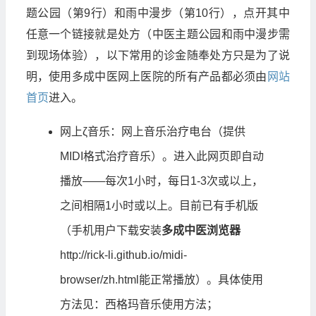
题公园（第9行）和雨中漫步（第10行），点开其中
任意一个链接就是处方（中医主题公园和雨中漫步需
到现场体验），以下常用的诊金随奉处方只是为了说
明，使用多成中医网上医院的所有产品都必须由
网站
首页
进入。
网上ζ音乐：网上音乐治疗电台（提供
MIDI格式治疗音乐）。进入此网页即自动
播放——每次1小时，每日1-3次或以上，
之间相隔1小时或以上。目前已有手机版
（手机用户下载安装
多成中医浏览器
http://rick-li.github.io/midi-
browser/zh.html
能正常播放）。具体使用
方法见：
西格玛音乐使用方法
；