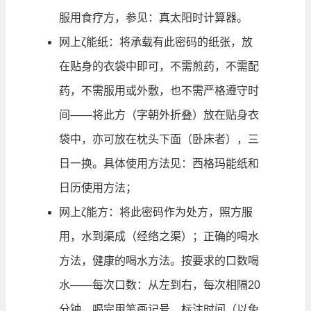
服用食疗方，参见：
真太阳时计算器
。
网上ζ能纸：将承载有此密码的纸张，放
在贴身的衣袋中即可，不需煎药，不需配
药，不需服用或外敷，也不需严格遵守时
间——将此方（字朝外折叠）放在贴身衣
袋中，亦可放在枕头下面（卧床者），三
日一换。具体使用方法见：
西格玛能纸和
日历使用方法
；
网上ζ能方：将此密码作为处方，照方服
用，水到渠成（经络之渠）；正确的喝水
方法，健康的喝水方法。按要求的口数喝
水——每次口数：从左到右，每次相隔20
分钟，喝完用笔画记号，标注时间（以免