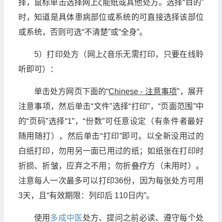
择，鼠标单击选择网上ς能纸或其他处方。选择“目的”
时，知道是具体患病部位或系统的可直接选择该部位
或系统，否则可选“不清楚”或“全身”。
5）打印处方（网上ζ音乐无需打印，只要在线聆
听即可）：
单击处方网页下面的“
Chinese - 注意事项
”，展开
注意事项，然后单击“文件”选择“打印”，“页面范围”中
的“页码”选择“1”，“份数”可任意设定（有条件者最好
随用随打），然后单击“打印”即可。以全新没用过的
白纸打印，勿用另一面已用过的纸；如纸张在打印时
折损、折皱，应弃之不用；勿折叠疗方（未用时）。
注意每人一次最多可以打印36份，因为每张处方可用
3天，且“有效期限：列印后 110日内”。
使用
多成中医
处方、提问之前必读、遵守每个处