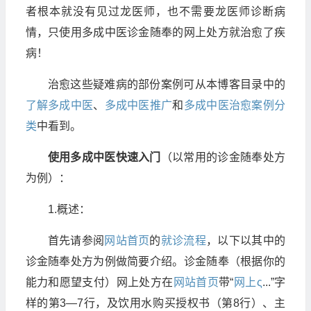
者根本就没有见过龙医师，也不需要龙医师诊断病
情，只使用多成中医诊金随奉的网上处方就治愈了疾
病！
治愈这些疑难病的部份案例可从本博客目录中的
了解多成中医
、
多成中医推广
和
多成中医治愈案例分
类
中看到。
使用多成中医快速入门
（以常用的诊金随奉处方
为例）：
1.概述：
首先请参阅
网站首页
的
就诊流程
，以下以其中的
诊金随奉处方为例做简要介绍。诊金随奉（根据你的
能力和愿望支付）网上处方在
网站首页
带“
网上ς
...”字
样的第3—7行，及饮用水购买授权书（第8行）、主