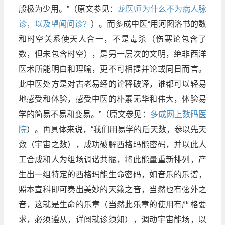
般极为少用。”（原文参见：
龙医师为什么不为病人脉
诊，以及望闻问诊？
）。而多成中医“用河图洛书的数
和时空关系使天人合一，不是毒杀（伤寒论包含了
数，但未包含时空），是另一层次的文明，绝非西洋
医术所能明白和理喻，更不可相提并论或同日而言。
此中医处方是对古老易经的诠释破译，谁都可以轻易
地感受和体验，感受中医的朴素无华和伟大，体验易
学的简易不易和变易。”（原文参见：
多成网上数码医
院
）。再具体来说，“我们用易学的后天数，参以先天
数（宇宙之数），成功破解西格玛能密码，并以此人
工合成和人为组场调谐共振，将此能量重新排列，产
生出一组特定的西格玛能生命密码，如音乐的乐谱，
照本宣科即可奏出美妙的天籁之音，当然也有弦外之
音，这就是生命的乐章（当然此乐章的使用有严格要
求，必须遵从，详阅就诊须知），调动宇宙能场，以