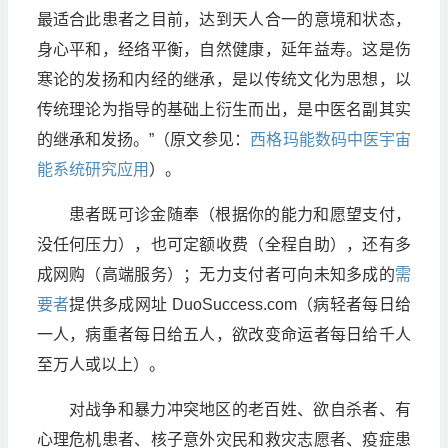
最适合此患者之目前，达到天人合一的意境和状态，
身心平和，经络平衡，自然健康，延年益寿。这是伤
寒论的发扬和内经的继承，是以传统文化为思想，以
传统理论为指导的基础上衍生而出，是中医名副其实
的继承和发扬。”（原文参见：
西格玛能数码中医宇宙
能系统研究应用
）。
患者既可诊金随奉（根据你的能力和愿望支付，
没任何压力），也可定额收费（全程自助），还有多
成网购（高端服务）；无力支付者可向未知多成的
需
要者
提供多成网址 DuoSuccess.com（病轻者每日给
一人，病重者每日给五人，欲改变命运者每日给千人
至万人或以上）。
对战争和暴力冲突地区的老百姓、欲自杀者、有
心理危机患者、核子意外灾民和救灾志愿者、疫症患