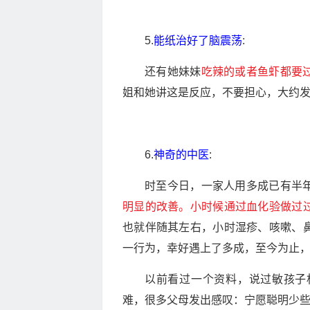
5.
能纸治好了脑震荡
:
还有她妹妹
吃辣的或者鱼虾都要
姐和她讲这是反应，不要担心，大约发
6.
神奇的中医
:
时至今日，一家人用多成已有半
明显的改善。小时候通过血化验做过
也就伴随其左右，小时湿疹、咳嗽、
一行为，幸好遇上了多成，至今为止
以前看过一个资料，说过敏孩子
难，很多父母发出感叹：宁愿聪明少