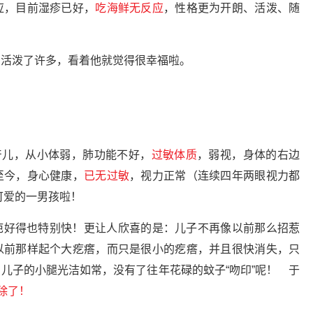
应，目前湿疹已好，
吃海鲜无反应
，性格更为开朗、活泼、随
、活泼了许多，看着他就觉得很幸福啦。
早产儿，从小体弱，肺功能不好，
过敏体质
，弱视，身体的右边
至今，身心健康，
已无过敏
，视力正常（连续四年两眼视力都
可爱的一男孩啦！
疤好得也特别快！更让人欣喜的是：儿子不再像以前那么招惹
以前那样起个大疙瘩，而只是很小的疙瘩，并且很快消失，只
儿子的小腿光洁如常，没有了往年花碌的蚊子“吻印”呢！ 于
除了！