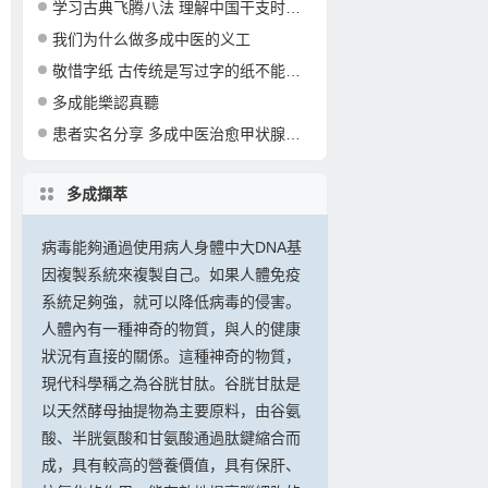
学习古典飞腾八法 理解中国干支时间文化
我们为什么做多成中医的义工
敬惜字纸 古传统是写过字的纸不能乱丢弃
多成能樂認真聽
患者实名分享 多成中医治愈甲状腺疾病的部分案例
多成擷萃
病毒能夠通過使用病人身體中大DNA基
因複製系統來複製自己。如果人體免疫
系統足夠強，就可以降低病毒的侵害。
人體內有一種神奇的物質，與人的健康
狀況有直接的關係。這種神奇的物質，
現代科學稱之為谷胱甘肽。谷胱甘肽是
以天然酵母抽提物為主要原料，由谷氨
酸、半胱氨酸和甘氨酸通過肽鍵縮合而
成，具有較高的營養價值，具有保肝、