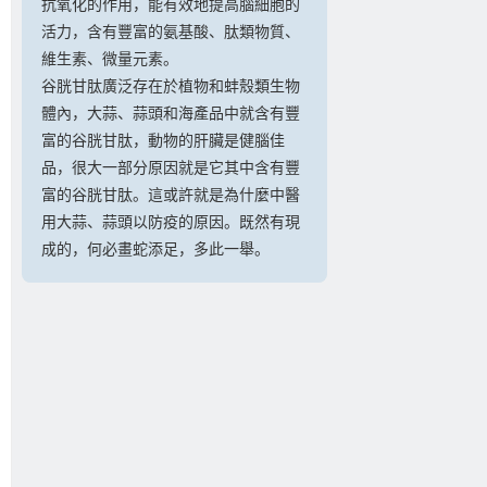
抗氧化的作用，能有效地提高腦細胞的
活力，含有豐富的氨基酸、肽類物質、
維生素、微量元素。
谷胱甘肽廣泛存在於植物和蚌殼類生物
體內，大蒜、蒜頭和海產品中就含有豐
富的谷胱甘肽，動物的肝臟是健腦佳
品，很大一部分原因就是它其中含有豐
富的谷胱甘肽。這或許就是為什麼中醫
用大蒜、蒜頭以防疫的原因。既然有現
成的，何必畫蛇添足，多此一舉。