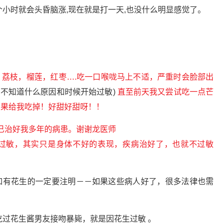
个小时就会头昏脑涨,现在就是打一天,也没什么明显感觉了。
荔枝，榴莲，红枣….吃一口喉咙马上不适，严重时会脸部出
但不知道什么原因和时候开始过敏)
直至前天我又尝试吃一点芒
芒果给我吃掉！好甜好甜呀！！
间已治好我多年的病患。谢谢龙医师
过敏，其实只是身体不好的表现，疾病治好了，也就不过敏
如有花生的一定要注明－－如果这些病人好了，很多法律也需
吃过花生酱男友接吻暴毙，就是因花生过敏 。