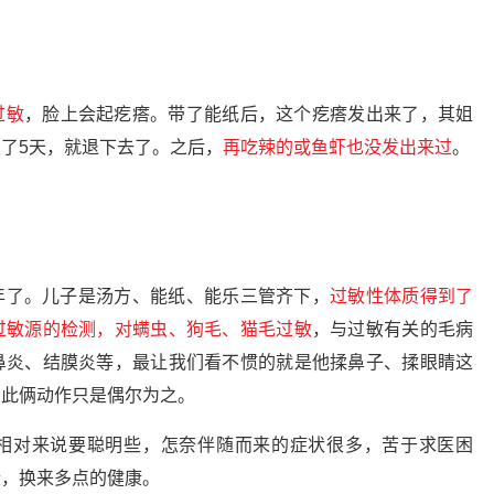
过敏
，脸上会起疙瘩。带了能纸后，这个疙瘩发出来了，其姐
了5天，就退下去了。之后，
再吃辣的或鱼虾也没发出来过
。
年了。儿子是汤方、能纸、能乐三管齐下，
过敏性体质得到了
过敏源的检测，对螨虫、狗毛、猫毛过敏
，与过敏有关的毛病
鼻炎、结膜炎等，最让我们看不惯的就是他揉鼻子、揉眼睛这
，此俩动作只是偶尔为之。
相对来说要聪明些，怎奈伴随而来的症状很多，苦于求医困
些，换来多点的健康。