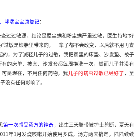
、哮喘宝宝康复记
：
查过过敏源，结论是屋尘螨和粉尘螨严重过敏，医生特地“好
为“过敏是娘胎里带来的，一辈子都不会改变，以后就不用再查
起的，为了减轻儿子的过敏，我把家里的床垫、沙发垫、被子
所有的床单、被套、沙发套都每周换洗一次，然而儿子并没有
。可是现在，不用任何药物，我
儿子的螨虫过敏已经好了
，至
儿子没有任何影响了。
见
第一次感受汤方的神奇
，出生三天脐带被护士剪断，夏天有
011年1月发烧咳嗽开始使用多成，汤方两天搞定。陆陆续续