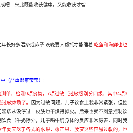
多成吧！来此既能收获健康，又能收获才智！
往年长好多湿疹或痱子.晚晚要人帮抓才能睡着.
吃鱼和海鲜也也
反应中（严重湿疹宝宝）
:
测单，检测9项食物，7项过敏（过敏级别分四级，其中4项3
重过敏体质了。
因为过敏问题，儿子饮食上我非常紧张，但控
前湿疹从没停过！皮肤也干燥得掉皮。后来也就不刻意控制饮
制饮食（牛奶除外，儿子喝牛奶身体的反应非常厉害，同时我
今年夏天吃了各式的水果，象芒果、菠萝这些容易过敏的，也