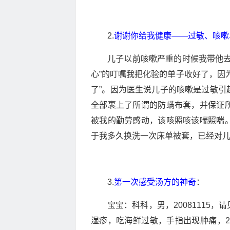
2.
谢谢你给我健康——过敏、咳嗽
儿子以前咳嗽严重的时候我带他去
心”的叮嘱我把化验的单子收好了，因
了”。因为医生说儿子的咳嗽是过敏引
全部裹上了所谓的防螨布套，并保证
被我的勤劳感动，该咳照咳该喘照喘
于我多久换洗一次床单被套，已经对
3.
第一次感受汤方的神奇
：
宝宝：科科，男，20081115，请
湿疹，吃海鲜过敏，手指出现肿痛，2