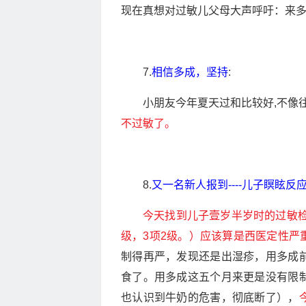
现在真想对过敏儿父母大声呼吁：来
7.
相信多成，坚持
:
小朋友今年夏天过和比较好,不像
不过敏了。
8.
又一名新人报到----儿子瞑眩
今天找到儿子壹岁半岁时的过敏检
级，3项2级。）应该算是西医定性严
制得再严，发现还是出湿疹，用多成
食了。用多成这五个月来更是没有限
也认识到牛奶的危害，彻底断了），