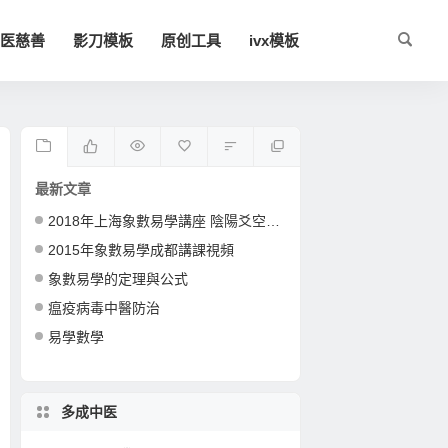
医慈善
影刀模板
原创工具
ivx模板
最新文章
2018年上海象數易學講座 陰陽爻空間卦形
2015年象數易學成都講課視頻
象數易學的定理與公式
瘟疫病毒中醫防治
易學數學
多成中医