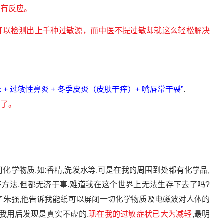
见有反应。
可以检测出上千种过敏源，而中医不提过敏却就这么轻松解决
+ 过敏性鼻炎 + 冬季皮炎（皮肤干痒）+ 嘴唇常干裂”
:
定了。
何化学物质.如:香精,洗发水等.可是在我的周围到处都有化学品,
等方法,但都无济于事.难道我在这个世界上无法生存下去了吗?
了朱强,他告诉我能纸可以屏闭一切化学物质及电磁波对人体的
,我用后发现是真实不虚的.
现在我的过敏症状已大为减轻
,最明