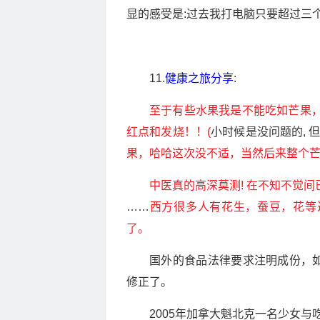
显的感受是:过去我打电脑只要超过三
11.
健康之旅分享
:
至于有些水果我是不能吃如芒果，
红点和发烧！！(
小时候是没问题的, 
果，哈哈这次没不适，当然后来整个
中医真的高深莫测! 在不知不觉
……
西方很多人有花生，蚕豆，花等
了。
国外的食品法律要求注明成份，
修正了。
2005年加拿大魁北克一名少女与