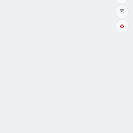
繁
多成網址
瞑眩反應
關於
互動
Copyright© 酉成服务 |
阿里云小站99主机
驱动