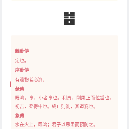
䷾
雜卦傳
定也。
序卦傳
有過物者必濟。
彖傳
既濟，亨，小者亨也。利貞，剛柔正而位當也。
初吉，柔得中也。終止則亂，其道窮也。
象傳
水在火上，既濟；君子以思患而預防之。