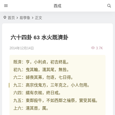
酉成
首页
易學象
正文
六十四卦 63 水火既濟卦
2014年12月14日
3.7K
既濟：亨，小利貞，初吉終亂。
初九：曳其輪，濡其尾，無咎。
六二：婦喪其茀，勿逐，七日得。
九三：高宗伐鬼方，三年克之，小人勿用。
六四：繻有衣袽，終日戒。
九五：東鄰殺牛，不如西鄰之禴祭，實受其福。
上六：濡其首，厲。