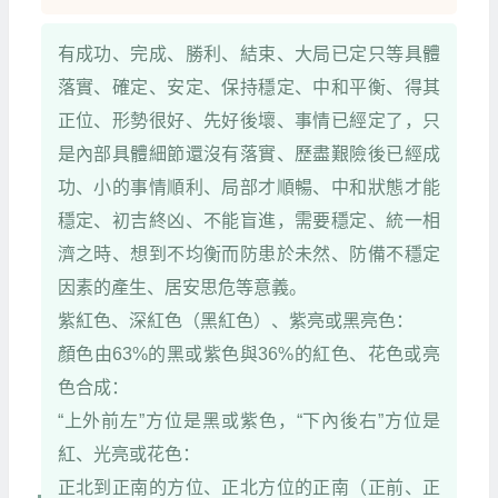
有成功、完成、勝利、結束、大局已定只等具體
落實、確定、安定、保持穩定、中和平衡、得其
正位、形勢很好、先好後壞、事情已經定了，只
是內部具體細節還沒有落實、歷盡艱險後已經成
功、小的事情順利、局部才順暢、中和狀態才能
穩定、初吉終凶、不能盲進，需要穩定、統一相
濟之時、想到不均衡而防患於未然、防備不穩定
因素的產生、居安思危等意義。
紫紅色、深紅色（黑紅色）、紫亮或黑亮色：
顏色由63%的黑或紫色與36%的紅色、花色或亮
色合成：
“上外前左”方位是黑或紫色，“下內後右”方位是
紅、光亮或花色：
正北到正南的方位、正北方位的正南（正前、正