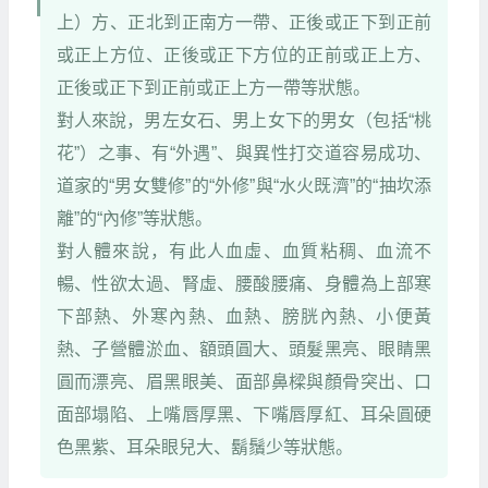
上）方、正北到正南方一帶、正後或正下到正前
或正上方位、正後或正下方位的正前或正上方、
正後或正下到正前或正上方一帶等狀態。
對人來說，男左女石、男上女下的男女（包括“桃
花”）之事、有“外遇”、與異性打交道容易成功、
道家的“男女雙修”的“外修”與“水火既濟”的“抽坎添
離”的“內修”等狀態。
對人體來說，有此人血虛、血質粘稠、血流不
暢、性欲太過、腎虛、腰酸腰痛、身體為上部寒
下部熱、外寒內熱、血熱、膀胱內熱、小便黃
熱、子營體淤血、額頭圓大、頭髮黑亮、眼睛黑
圓而漂亮、眉黑眼美、面部鼻樑與顏骨突出、口
面部塌陷、上嘴唇厚黑、下嘴唇厚紅、耳朵圓硬
色黑紫、耳朵眼兒大、鬍鬚少等狀態。