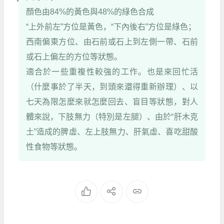
顏色由84%的黃色與48%的綠色合成
“上外前左”方位是黃色，“下內後右”方位是綠色；
西南偏東方位、由石前或石上到左側一帶、石前
或石上偏左的方位等狀態。
適合於一些重複性較強的工作。也是來回忙活
（什麼事於了半天，到頭來還得重新辦理）、以
七天為限怎麼來就怎麼回去、盲目等狀態，對人
體來說，下肢無力（特別是左腿）、由於“肝木克
土”造成的脾虛、左上肢無力、肝氣虛、喜吃甜酸
性食物等狀態。