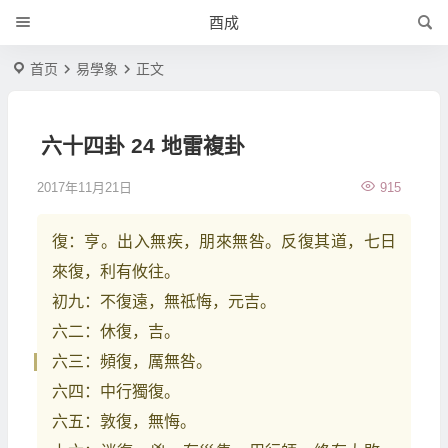
酉成
首页
易學象
正文
六十四卦 24 地雷複卦
2017年11月21日
915
復：亨。出入無疾，朋來無咎。反復其道，七日
來復，利有攸往。
初九：不復遠，無祗悔，元吉。
六二：休復，吉。
六三：頻復，厲無咎。
六四：中行獨復。
六五：敦復，無悔。