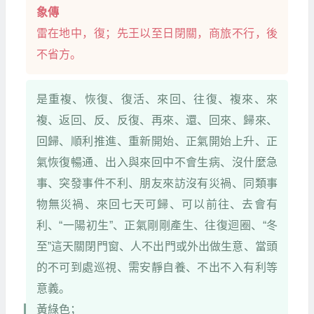
象傳
雷在地中，復；先王以至日閉關，商旅不行，後
不省方。
是重複、恢復、復活、來回、往復、複來、來
複、返回、反、反復、再來、還、回來、歸來、
回歸、順利推進、重新開始、正氣開始上升、正
氣恢復暢通、出入與來回中不會生病、沒什麼急
事、突發事件不利、朋友來訪沒有災禍、同類事
物無災禍、來回七天可歸、可以前往、去會有
利、“一陽初生”、正氣剛剛產生、往復迴圈、“冬
至”這天關閉門窗、人不出門或外出做生意、當頭
的不可到處巡視、需安靜自養、不出不入有利等
意義。
黃綠色；