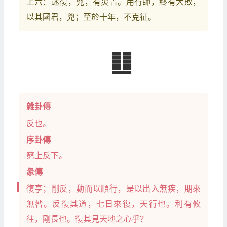
上六：迷復，兇，有災眚。用行師，終有大敗，
以其國君，兇；至於十年，不克征。
䷗
雜卦傳
反也。
序卦傳
窮上反下。
彖傳
復亨；剛反，動而以順行，是以出入無疾，朋來
無咎。反復其道，七日來復，天行也。利有攸
往，剛長也。復其見天地之心乎？