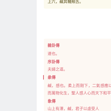
上六，鹹其輔頰舌。
雜卦傳
速也。
序卦傳
夫婦之道。
彖傳
鹹，感也。柔上而剛下，二氣感應
而萬物化生，聖人感人心而天下和平
象傳
山上有澤，鹹，君子以虛受人