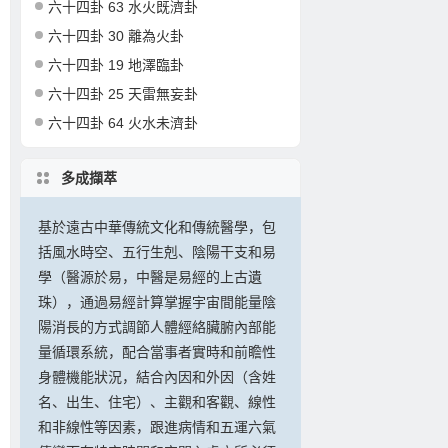
六十四卦 63 水火既濟卦
六十四卦 30 離為火卦
六十四卦 19 地澤臨卦
六十四卦 25 天雷無妄卦
六十四卦 64 火水未濟卦
多成擷萃
基於遠古中華傳統文化和傳統醫學，包
括風水時空、五行生剋、陰陽干支和易
學（醫源於易，中醫是易經的上古遺
珠），通過易經計算掌握宇宙間能量陰
陽消長的方式調節人體經絡臟腑內部能
量循環系統，配合當事者實時和前瞻性
身體機能狀況，結合內因和外因（含姓
名、出生、住宅）、主觀和客觀、線性
和非線性等因素，跟進病情和五運六氣