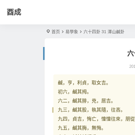
酉成
首页
易學象
六十四卦 31 澤山鹹卦
六
20
鹹，亨，利貞，取女吉。
初六，鹹其拇。
六二，鹹其腓，兇，居吉。
九三，鹹其股，執其隨，往吝。
九四，貞吉，悔亡，憧憧往來，朋從
九五，鹹其脢，無悔。