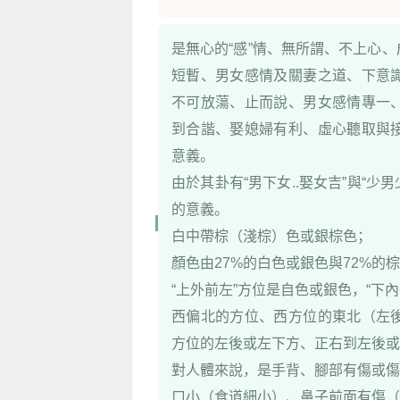
是無心的“感”情、無所謂、不上心
短暫、男女感情及關妻之道、下意
不可放蕩、止而說、男女感情專一
到合諧、娶媳婦有利、虛心聽取與
意義。
由於其卦有“男下女..娶女吉”與“
的意義。
白中帶棕（淺棕）色或銀棕色；
顏色由27%的白色或銀色與72%的
“上外前左”方位是自色或銀色，“下
西偏北的方位、西方位的東北（左
方位的左後或左下方、正右到左後或
對人體來說，是手背、腳部有傷或傷
口小（食道細小）、鼻子前面有傷（