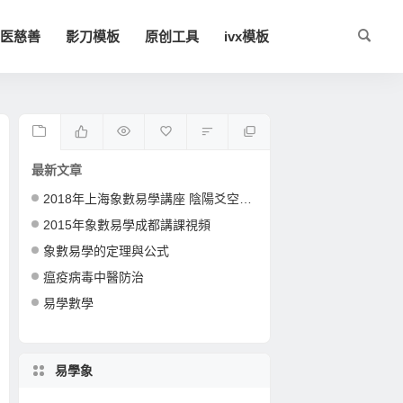
医慈善
影刀模板
原创工具
ivx模板
最新文章
2018年上海象數易學講座 陰陽爻空間卦形
2015年象數易學成都講課視頻
象數易學的定理與公式
瘟疫病毒中醫防治
易學數學
易學象