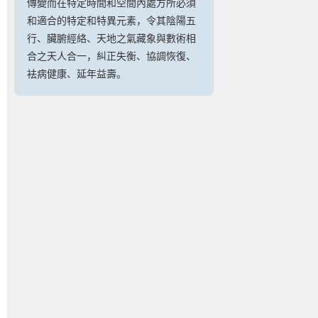
傳變而在特定時間和空間內處方所必須
和適合的特定和特異元素，令其陰陽五
行、臟腑經絡、天地之氣藏象與數術相
合之天人合一，糾正失衡、協調恢復、
袪病健康、延年益壽。