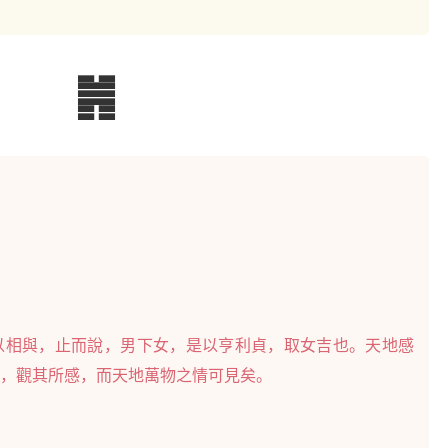
䷞
以相與，止而說，男下女，是以亨利貞，取女吉也。天地感
，觀其所感，而天地萬物之情可見矣。