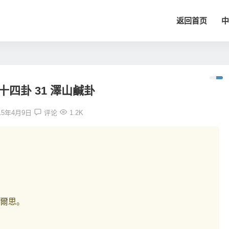
返回首页
中
十四卦 31 澤山鹹卦
15年4月9日
评论
1.2K
爾思。