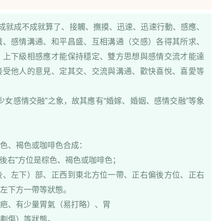
、成就成不成就算了、接觸、撫摸、迅速、迅速行動、感應、
識、感情溝通、和平昌盛、互相溝通（交感）各得其所求、
、上下級相感應才能保持穩定、雙方思想與感情交流才能達
接受他人的意見、定其交、交流與溝通、歡快喜悅、喜愛等
少男少女感情交融”之象，故其應有“婚嫁、婚姻、感情交融”等象
棕色、褐色或咖啡色合成：
內後右”方位是棕色、褐色或咖啡色；
後、左下）部、正西到東北方位一帶、正右偏後方位、正右
左下方一帶等狀態。
疤、有少量胃氣（易打略）、胃
劃傷）等狀態。