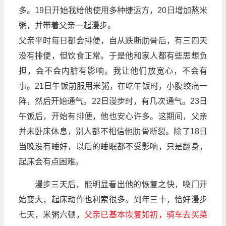
多。19日开始我给他使用多种捷运方，20日增加熬米
粥，并带着父亲一起漫步。
父亲平时每日都会排便，自从跌断肋骨后，有三四天
没有排便，但饮食正常。于是他和家人都有些思想负
担，会不会内脏有影响。我让他们放宽心，不会有
事。21日午饭前服用米粥，在吃午饭时，小腹绞痛一
阵，然后开始通气。22日漫步时，有几次通气。23日
午饭后，开始有排便，他也安心许多。这期间，父亲
并未卧床休息，别人都不相信他肋骨断裂。除了18日
当晚没有睡好，以后的睡眠都不受影响，只是翻身，
起床会有点困难。
漫步三天后，能明显看出他的恢复之快，嗓门开
始变大，起床动作也利索很多。到年三十，恰好漫步
七天，米粥六顿，
父亲已基本恢复如初，骑车去买菜