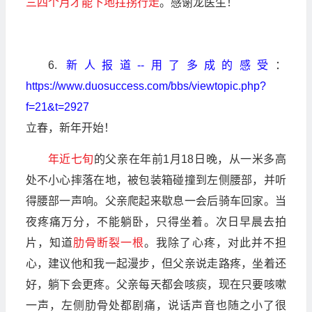
三四个月才能下地拄拐行走
。感谢龙医生！
6.
新人报道--用了多成的感受
：
https://www.duosuccess.com/bbs/viewtopic.php?
f=21&t=2927
立春，新年开始！
年近七旬
的父亲在年前1月18日晚，从一米多高
处不小心摔落在地，被包装箱碰撞到左侧腰部，并听
得腰部一声响。父亲爬起来歇息一会后骑车回家。当
夜疼痛万分，不能躺卧，只得坐着。次日早晨去拍
片，知道
肋骨断裂一根
。我除了心疼，对此并不担
心，建议他和我一起漫步，但父亲说走路疼，坐着还
好，躺下会更疼。父亲每天都会咳痰，现在只要咳嗽
一声，左侧肋骨处都剧痛，说话声音也随之小了很