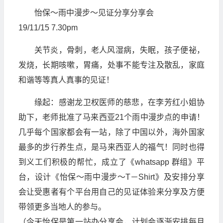
怡保～雨中漫步～见证分享分享会
19/11/15 7.30pm
关节炎，骨刺，老人风湿病，失眠，孩子便祕，
发烧，长期咳嗽，胃痛，处事不能专注及散乱，家庭
和谐等等真人真事的见证！
缘起：感谢龙卫权医师的慈悲，在李芳红小姐协
助下，老师批准了马来西亚21个雨中漫步点的申请！
几乎每个国家都会有一站，除了中国以外，海外国家
最多的步行养生点，是马来西亚人的福气！同时也得
到义工们积极的帮忙，成立了《whatsapp 群组》平
台，设计《怡保～雨中漫步～T－Shirt》及安排分享
会让受惠者有个平台用自己的见证体验来分享及方便
带领更多当地人的参与。
（今天怡保是第一站办分享会，计划会逐渐安排每月