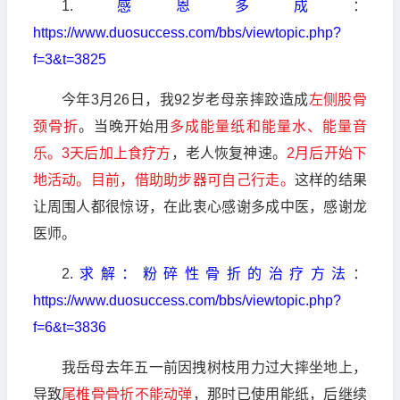
1.
感恩多成
：
https://www.duosuccess.com/bbs/viewtopic.php?
f=3&t=3825
今年3月26日，我92岁老母亲摔跤造成
左侧股骨
颈骨折
。当晚开始用
多成能量纸和能量水、能量音
乐。3天后加上食疗方
，老人恢复神速。
2月后开始下
地活动。目前，借助助步器可自己行走。
这样的结果
让周围人都很惊讶，在此衷心感谢多成中医，感谢龙
医师。
2.
求解：粉碎性骨折的治疗方法
：
https://www.duosuccess.com/bbs/viewtopic.php?
f=6&t=3836
我岳母去年五一前因拽树枝用力过大摔坐地上，
导致
尾椎骨骨折不能动弹
，那时已使用能纸，后继续