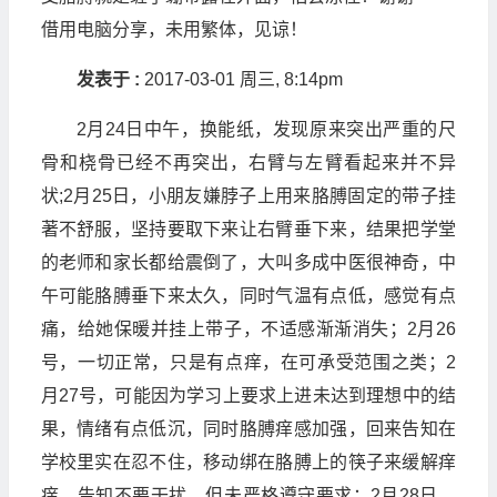
借用电脑分享，未用繁体，见谅！
发表于 :
2017-03-01 周三, 8:14pm
2月24日中午，换能纸，发现原来突出严重的尺
骨和桡骨已经不再突出，右臂与左臂看起来并不异
状;2月25日，小朋友嫌脖子上用来胳膊固定的带子挂
著不舒服，坚持要取下来让右臂垂下来，结果把学堂
的老师和家长都给震倒了，大叫多成中医很神奇，中
午可能胳膊垂下来太久，同时气温有点低，感觉有点
痛，给她保暖并挂上带子，不适感渐渐消失；2月26
号，一切正常，只是有点痒，在可承受范围之类；2
月27号，可能因为学习上要求上进未达到理想中的结
果，情绪有点低沉，同时胳膊痒感加强，回来告知在
学校里实在忍不住，移动绑在胳膊上的筷子来缓解痒
痒，告知不要干扰，但未严格遵守要求；2月28日，