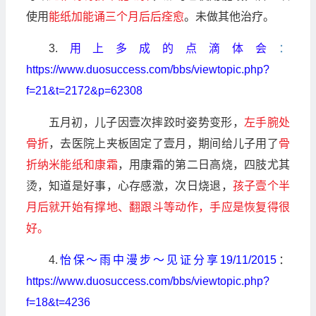
使用
能纸加能诵三个月后后痊愈
。未做其他治疗。
3.
用上多成的点滴体会
：
https://www.duosuccess.com/bbs/viewtopic.php?
f=21&t=2172&p=62308
五月初，儿子因壹次摔跤时姿势变形，
左手腕处
骨折
，去医院上夹板固定了壹月，期间给儿子用了
骨
折纳米能纸和康霜
，用康霜的第二日高烧，四肢尤其
烫，知道是好事，心存感激，次日烧退，
孩子壹个半
月后就开始有撑地、翻跟斗等动作，手应是恢复得很
好。
4.
怡保～雨中漫步～见证分享19/11/2015
：
https://www.duosuccess.com/bbs/viewtopic.php?
f=18&t=4236