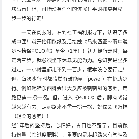
块马币！但，可惜没有任何的进展！平时都靠拐杖一
步一步的行走！
一天在阅报时，看到社工福利报导下，认识了多
成中医！就开始用能纸及后接触《马来西亚～雨中漫
步～怡保POLO点》至今（1年）！初开始行走时，每
走两三步，就必须坐下休息无能为力。总知就是坐多
过走，一小时里都走不到一百步，根本没心要行走！
但，每次步行时都感觉有鼓能量（power）在协助步
行。例如吃错东西脚会很大反应被刺刺到的感觉，走
路更需一拐一拐。但，进入《POLO》后，脚有感觉
越来越有力，走起路来不需一拐一拐，好像会飞怎样
（轻柔的感觉）！
经1年后的坚持后，心情好，胃口也不错了，目前保
持份量（怕过度肥胖），重要的是走起路来有气神及