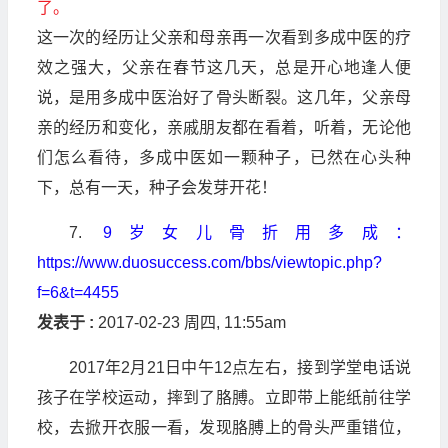
了。
这一次的经历让父亲和母亲再一次看到多成中医的疗
效之强大，父亲在春节这几天，总是开心地逢人便
说，是用多成中医治好了骨头断裂。这几年，父亲母
亲的经历和变化，亲戚朋友都在看着，听着，无论他
们怎么看待，多成中医如一颗种子，已然在心头种
下，总有一天，种子会发芽开花！
7.
9岁女儿骨折用多成
：
https://www.duosuccess.com/bbs/viewtopic.php?
f=6&t=4455
发表于 :
2017-02-23 周四, 11:55am
2017年2月21日中午12点左右，接到学堂电话说
孩子在学校运动，摔到了胳膊。立即带上能纸前往学
校，去掀开衣服一看，发现胳膊上的骨头严重错位，