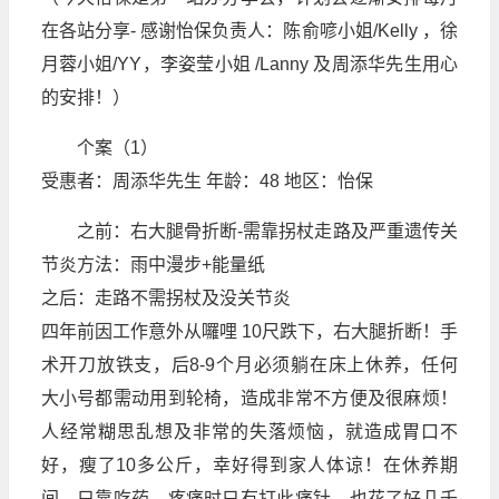
在各站分享- 感谢怡保负责人：陈俞喭小姐/Kelly ，徐
月蓉小姐/YY，李姿莹小姐 /Lanny 及周添华先生用心
的安排！）
个案（1）
受惠者：周添华先生 年龄：48 地区：怡保
之前：右大腿骨折断-需靠拐杖走路及严重遗传关
节炎方法：雨中漫步+能量纸
之后：走路不需拐杖及没关节炎
四年前因工作意外从囉哩 10尺跌下，右大腿折断！手
术开刀放铁支，后8-9个月必须躺在床上休养，任何
大小号都需动用到轮椅，造成非常不方便及很麻烦！
人经常糊思乱想及非常的失落烦恼，就造成胃口不
好，瘦了10多公斤，幸好得到家人体谅！在休养期
间，只靠吃药，疼痛时只有打此痛针，也花了好几千