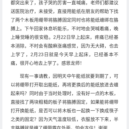
都突出来了，孩子哭的厉害一直喊痛，老师们都建议
送医院治疗，未接受，直接用能纸在朋友的帮助下找
了两个木板用绷带将胳膊固定同时也将能纸缠绑在胳
膊上。下午回家休息听能乐，不时地会哭喊着痛，晚
上睡觉睡的很安稳。2月22日早上起床，疼痛已经基
本消除，不时会有酸麻涨痛感觉，因为无大碍，也去
上学了，2月23日就是今天早上起床，已经基本不
痛，很开心地去上学了。感恩龙师！
现有一事请教，因明天中午能纸就要到期了，可
以将绷带打开取出能纸，再将更换后的能纸放进去缠
起来吗？同时由于当时处理时，没有好一点的木板，
直接找了两块粗糙的板子将胳膊固定，如果能将绷带
打开换能纸，是否可以将木板也一起换一下换成筷子
之类的固定？因为天气温度较低，衣服放不下来，半
支胳膊就是缠了绷带露在外面，怕会冻住！谢谢