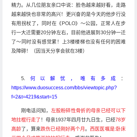
精力。从几位朋友亲口中说：脸色越来越好看，走路
越来越快也非常的高兴！更兴奋的是今天的他步行没
有用拐杖了，同时在《POLO》～公园，正常人在步
行一大迁需要20分钟左右，目前他进展到30分钟一迁
了～同时没有感觉累！上3楼楼梯也没有任何的困难
及障碍！（因当天分享会就在3楼）
5.
何以解忧，唯有多成
：
https://www.duosuccess.com/bbs/viewtopic.php?
f=2&t=4219&start=15
刚电话问知，
左股粉碎性骨折的母亲已经可以下
地拄棍行走了
！母亲1937年四月廿九日生，已经
78岁
高龄
了，算来
跌伤已经刚好两个月
。
西医医嘱是:卧床