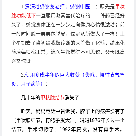
1.
深深地感谢龙老师；感谢中医！
：原先是
甲状
腺功能低下
一直服用激素替代治疗的……停药已经好
久了，感觉身体正在一步步走向健康心情很激动；前
一段时间脸一层层像脱皮，像是从新做人了一样！上
个星期去了当初给我做诊断的医院做了化验，结果化
验后每项都正常，连医生都觉得不可思议，父母既高
兴又惊讶。
2.
使用多成半年的巨大收获（失眠、慢性支气管
炎、月子病等）
：
几十年的
甲状腺结节
消失了
昨天，妈妈电话中告诉我，脖子上的疙瘩没有了
（甲状腺结节，有鸽子蛋大）。妈妈1976年长过一个
结节，手术切除了；1992年复发，没有再手术。