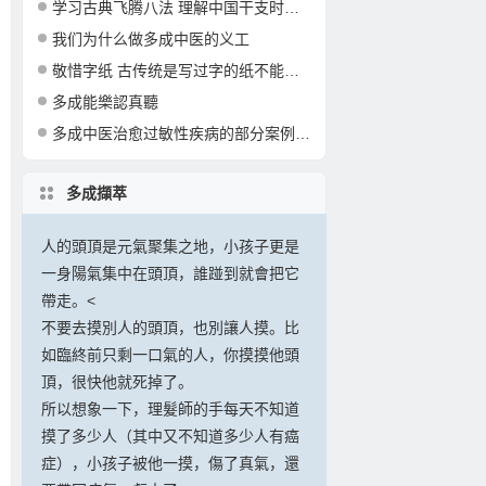
学习古典飞腾八法 理解中国干支时间文化
我们为什么做多成中医的义工
敬惜字纸 古传统是写过字的纸不能乱丢弃
多成能樂認真聽
多成中医治愈过敏性疾病的部分案例 实名分享
多成擷萃
人的頭頂是元氣聚集之地，小孩子更是
一身陽氣集中在頭頂，誰踫到就會把它
帶走。<
不要去摸別人的頭頂，也別讓人摸。比
如臨終前只剩一口氣的人，你摸摸他頭
頂，很快他就死掉了。
所以想象一下，理髮師的手每天不知道
摸了多少人（其中又不知道多少人有癌
症），小孩子被他一摸，傷了真氣，還