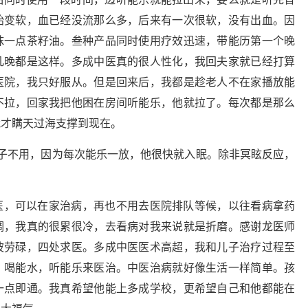
始变软，血已经没流那么多，后来有一次很软，没有出血。因
抹一点茶籽油。叁种产品同时使用疗效迅速，带能历第一个晚
几晚都是这样。多成中医真的很人性化，我回夫家就已经打算
医院，我只好服从。但是回来后，我都是趁老人不在家播放能
不拉，回家我把他困在房间听能乐，他就拉了。每次都是那么
我才瞒天过海支撑到现在。
子不用，因为每次能乐一放，他很快就入眠。除非冥眩反应，
医，可以在家治病，再也不用去医院排队等候，以往看病拿药
调，我真的很累很冷，去看病对我来说就是折磨。感谢龙医师
波劳碌，四处求医。多成中医医术高超，我和儿子治疗过程至
，喝能水，听能乐来医治。中医治病就好像生活一样简单。孩
一点即通。我真希望他能上多成学校，更希望自己和他都能在