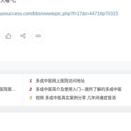
么大福气。
.duosuccess.com/bbs/viewtopic.php?f=17&t=4471#p70315
1
多成中医网上医院访问地址
案例分享
2
多成中医简介及使用入门—我所了解的多成中医
3
视频 多成中医真实案例分享 几年间诸症皆消