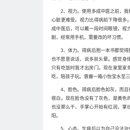
2、视力。使用多成中医之前，我
心脏更难受。视力比得病前下降很多
成中医后，可以戴一段时间眼镜，视
剧，经常用手机，需要改的坏习惯。
3、体力。得病后抱一本书都觉得
也不愿意说话，说多就头晕。感觉身体
只有吃饭时我才出房门。现在家里家
吃，陪孩子玩。曾搬一箱小怡宝水至
4、脸色。得病后脸色如灰，而且
很白。现在脸色没有了灰色，是黄色
也没那么干，手掌心开始有红润，掌
阳。
5、心态。生病后以为自己没法治