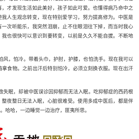
喜，才发现生活如此美好，孩子如此可爱。也懂得病乃命中之
使我人生观念转变，现在特别爱学习，努力提高修为。中医是
有一次听能乐，我突然泪崩，止不住眼泪往下掉，而当时我心
，我也很快可以意识到要转变，以前是久久不能自拔。不断地
怕风，怕冷。带着头巾，护肘，护膝，也怕洗手。现在我可以
箱拿食物。之前出汗后特别怕冷，必须立刻换衣服。现在出汗
致失眠，却被中医误诊因抑郁而无法入眠。吃抑郁症的西药根
。整夜整日无法入眠，心脏很难受。使用多成中医后，都是伴
况。哈哈，一边睡觉一边治疗，匪夷所思。