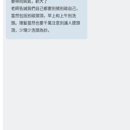
要帶囘病氣，虧大了
老師告誡我們自己都要別撓別碰自己，
當然包括別碰頭頂，早上和上午別洗
頭。理髮當然也要千萬注意別讓人摸頭
頂，少理少洗頭為妙。