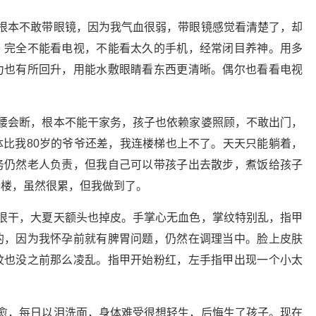
根本不敢带眼镜，因为我气血很弱，带眼镜感觉看清楚了，却
。完全不能看电视，不能看太久的手机，经常闭目养神。用多
力也有所回升，用能水敷眼睛看东西更清晰。偶尔也看看电视
腰会断，根本不能干家务，孩子也依赖家婆照顾，不敢出门，
比我80岁的爷爷还差，我连楼梯也上不了。天天只能躺着，
务仍然老人负责，但我自己可以带孩子出去散步，煮饭给孩子
三楼，虽然很累，但我做到了。
很干，大夏天额头也掉皮。手掌心无血色，掌纹特别乱，指甲
的，因为我怀孕前就有脾胃问题，仍然在调理当中。脸上皮肤
纹也没之前那么凌乱。指甲开始粉红，左手指甲出现一个小太
愈，每日以泪洗面，身体难受很想轻生，后悔生了孩子。现在