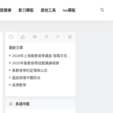
医慈善
影刀模板
原创工具
ivx模板
最新文章
2018年上海象數易學講座 陰陽爻空間卦形
2015年象數易學成都講課視頻
象數易學的定理與公式
瘟疫病毒中醫防治
易學數學
多成中医