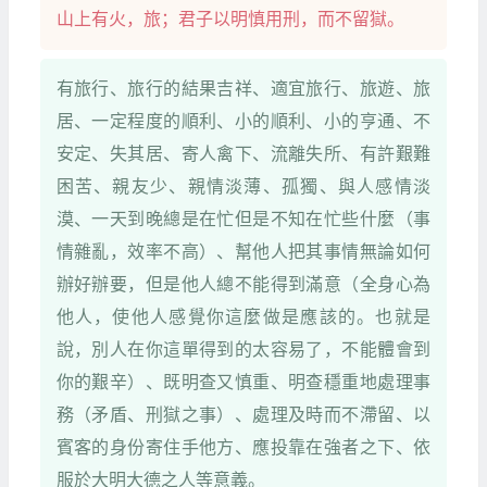
山上有火，旅；君子以明慎用刑，而不留獄。
有旅行、旅行的結果吉祥、適宜旅行、旅遊、旅
居、一定程度的順利、小的順利、小的亨通、不
安定、失其居、寄人禽下、流離失所、有許艱難
困苦、親友少、親情淡薄、孤獨、與人感情淡
漠、一天到晚總是在忙但是不知在忙些什麼（事
情雜亂，效率不高）、幫他人把其事情無論如何
辦好辦要，但是他人總不能得到滿意（全身心為
他人，使他人感覺你這麼做是應該的。也就是
說，別人在你這單得到的太容易了，不能體會到
你的艱辛）、既明查又慎重、明查穩重地處理事
務（矛盾、刑獄之事）、處理及時而不滯留、以
賓客的身份寄住手他方、應投靠在強者之下、依
服於大明大德之人等意義。