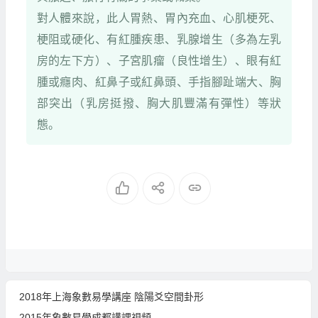
對人體來說，此人胃熱、胃內充血、心肌梗死、
梗阻或硬化、有紅腫疾患、乳腺增生（多為左乳
房的左下方）、子宮肌瘤（良性增生）、眼有紅
腫或癮肉、紅鼻子或紅鼻頭、手指腳趾端大、胸
部突出（乳房挺撥、胸大肌豐滿有彈性）等狀
態。
2018年上海象數易學講座 陰陽爻空間卦形
2015年象數易學成都講課視頻