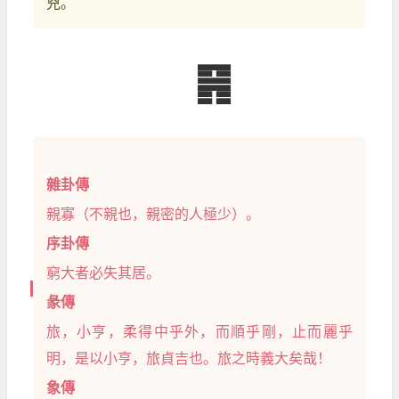
兇。
䷷
雜卦傳
親寡（不親也，親密的人極少）。
序卦傳
窮大者必失其居。
彖傳
旅，小亨，柔得中乎外，而順乎剛，止而麗乎
明，是以小亨，旅貞吉也。旅之時義大矣哉！
象傳