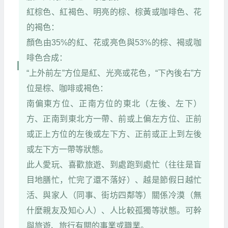
紅棕色、紅褐色、明亮的棕、棕黃或咖啡色、花
的褐色：
顏色由35%的紅、花或亮色與53%的棕、褐或咖
啡色合成：
“上外前左”方位是紅、光亮或花色，“下內後右”方
位是棕、咖啡或褐色：
南偏東方位、正南方位的東北（左後、左下）
方、正南到東北方一帶、前或上偏左方位、正前
或正上方位的左後或左下方、正前或正上到左後
或左下方一帶等狀態。
此人愛玩、喜歡旅遊、到處跑到處忙（往往是盲
目地膳忙，忙完了還不落好）、越是節假日越忙
活、與家人（同事、街坊四鄰等）關係冷漠（無
什麼親友及知心人）、人比較孤獨等狀態。可幹
與旅遊、旅行有關的事業或職業。