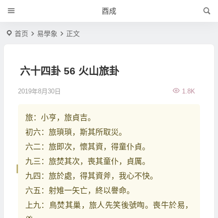
酉成
首页
易學象
正文
六十四卦 56 火山旅卦
2019年8月30日
1.8K
旅：小亨，旅貞吉。
初六：旅瑣瑣，斯其所取災。
六二：旅即次，懷其資，得童仆貞。
九三：旅焚其次，喪其童仆，貞厲。
九四：旅於處，得其資斧，我心不快。
六五：射雉一矢亡，終以譽命。
上九：鳥焚其巢，旅人先笑後號啕。喪牛於易，