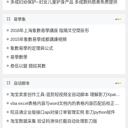
多成妇幼保护─妇女儿童护身产品 多成数码慈善免费提供
易學象
2018年上海象數易學講座 陰陽爻空間卦形
2015年象數易學成都講課視頻
象數易學的定理與公式
易學數學
叁伍以變 錯綜其數
自动脚本
淘宝卖家创作工具-混剪短视频全自动脚本 理解影刀Xpath跨域获取网页元素指令
vba excel表格内容与word文档内的表格内容匹配后校正写入
旺店通企业版接口api对接订单管理实例 影刀python组件
淘宝数据采集 验证码滑块拦截自动处理影刀版