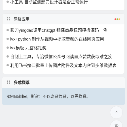
小工具 自动监测影刀设计器是否正常运行
网络应用
影刀yingdao调用chatgpt 翻译商品标题模板源码一例
ivx+python 制作从视频中提取音频的在线网页应用
ivx模板 九宫格抽奖
自制土工具，专治微信公众号阅读量点赞数获取难之疾
利用飞书接口批量上传图片附件及文本内容到多维数据表
多成撷萃
徽州商訓曰，斯貨：不以奇貨為貨，以需為貨。
繁