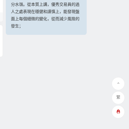
分水嶺。從本質上講，優秀交易員的過
人之處表現在穩健和謹慎上，能發現盤
面上每個細微的變化，從而減少風險的
發生；
繁
QQ在线咨询