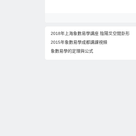
2018年上海象數易學講座 陰陽爻空間卦形
2015年象數易學成都講課視頻
象數易學的定理與公式