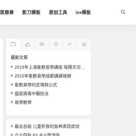
医慈善
影刀模板
原创工具
ivx模板
最新文章
2018年上海象數易學講座 陰陽爻空間卦形
2015年象數易學成都講課視頻
象數易學的定理與公式
瘟疫病毒中醫防治
易學數學
最全总结 儿童积食的各种表现症状
六十四卦 63 水火既濟卦