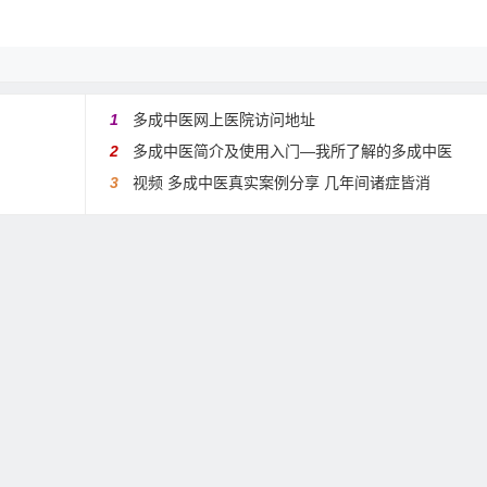
1
多成中医网上医院访问地址
2
多成中医简介及使用入门—我所了解的多成中医
3
视频 多成中医真实案例分享 几年间诸症皆消