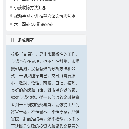
小孩收惊方法汇总
视频学习 小儿推拿穴位之清天河水的准确定位和操作
六十四卦 30 離為火卦
多成擷萃
操盤（交易），是非常藝術性的工作，
市場不存在真理，也不存在科學，市場
變幻莫測，沒有有效的分析方法和公
式，一切只能靠自己。交易員需要細
心、敏銳、悟性、前瞻、自信、技巧、
良好的心態和自律，對市場充滿敬畏、
聽從市場召喚。從一名普通的金融投資
者到一名優秀的交易員，就像從士兵到
將軍一樣，不惟書本、不惟專家，只惟
實際！對認准的事，絕不猶豫，敢不敢
下決斷是失敗的投資人和優秀交易員的