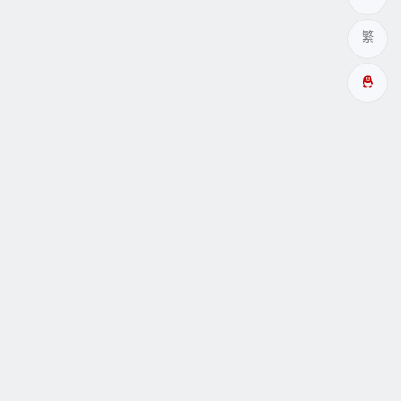
繁
多成網址
瞑眩反應
關於
互動
Copyright© 酉成服务 |
阿里云小站99主机
驱动