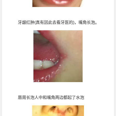
牙龈红肿(真有因此去看牙医的)，嘴角长泡。
唇周长泡人中和嘴角两边都起了水泡