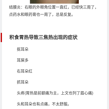
结膜炎：右眼的外眼角位置一直红，已经快三周了，
点药水和眼药膏也一周了，总是反复。
积食胃热导致三焦热出现的症状
抠耳朵
耳屎多
右耳朵红
抓耳朵
头疼(胃热是前额痛为主，上文也列了眉心痛)
头和耳朵也有点痛，不太舒服。