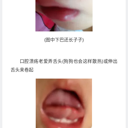
(图中下巴还长子子)
口腔溃疡老爱弄舌头(狗狗也会这样散热)或伸出
舌头来卷起