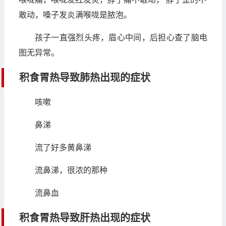
敢动，嗓子发炎满喉咙是脓泡。
孩子一直强烈头疼，眉心中间，后担心查了脑电
图无异常。
积食胃热导致肺热出现的症状
咳嗽
鼻涕
流了好多黄鼻涕
流鼻涕，很浓的那种
流鼻血
积食胃热导致肝热出现的症状