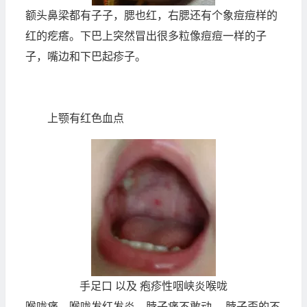
额头鼻梁都有子子，腮也红，右腮还有个象痘痘样的
红的疙瘩。下巴上突然冒出很多粒像痘痘一样的子
子，嘴边和下巴起疹子。
上颚有红色血点
手足口 以及 疱疹性咽峡炎喉咙
喉咙痛，喉咙发红发炎，脖子痛不敢动， 脖子歪的不