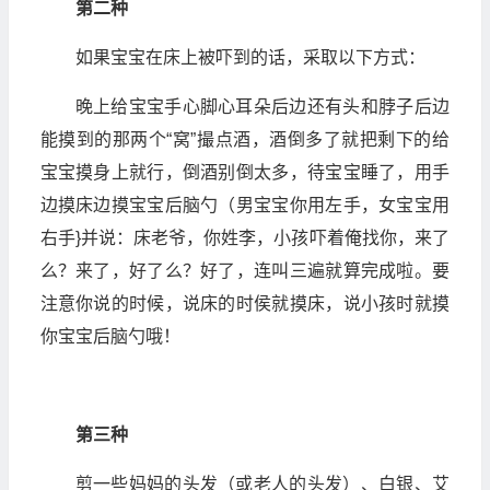
第二种
如果宝宝在床上被吓到的话，采取以下方式：
晚上给宝宝手心脚心耳朵后边还有头和脖子后边
能摸到的那两个“窝”撮点酒，酒倒多了就把剩下的给
宝宝摸身上就行，倒酒别倒太多，待宝宝睡了，用手
边摸床边摸宝宝后脑勺（男宝宝你用左手，女宝宝用
右手}并说：床老爷，你姓李，小孩吓着俺找你，来了
么？来了，好了么？好了，连叫三遍就算完成啦。要
注意你说的时候，说床的时侯就摸床，说小孩时就摸
你宝宝后脑勺哦！
第三种
剪一些妈妈的头发（或老人的头发）、白银、艾