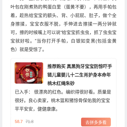
叶包在刚煮熟的鸭蛋白里（蛋黄不要），再用手帕包
着，趁热给宝宝的额头、背、小屁屁、肚子，做个全
身擦揉，宝宝衣服不脱，手伸进去擦揉一两分钟就
可，擦的时候嘴上可以说“给宝宝抓虫虫，抓了虫虫宝
宝就好啦。”当你打开手帕，白银如变黑(包括金黄
色）就是受惊了。
推荐购买 真黑狗牙宝宝防惊吓手
链儿童婴儿十二生肖护身本命年
桃木红绳朱砂
已入手： 很漂亮的红色。编织得很好看。质量是
很好。良心卖家，桃木篮和猪惊骨保佑我的宝宝
平平安安，健健康康。
58.7
71.8
去拼多多看