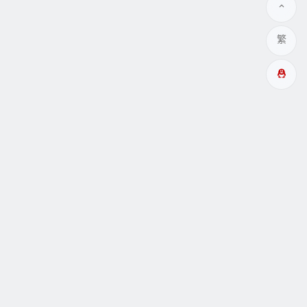
繁
多成網址
瞑眩反應
關於
互動