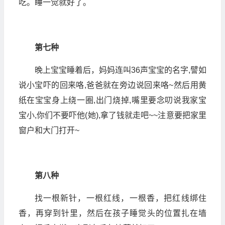
吃。睡一觉就好了。
第七种
晚上宝宝睡着后，妈妈连叫36声宝宝的名字,譬如
说小宝吓的回来咯,爸爸就在旁边说回来咯~然后用黄
纸在宝宝身上绕一圈,出门烧掉,嘴里要念叨说我家宝
宝小,你们不要吓他(她),拿了钱就走吧~~注意要把家里
窗户和大门打开~
第八种
找一根新针，一根红线，一根香，把红线绑住
香，再穿到针里，然后在孩子睡觉头的位置扎在墙