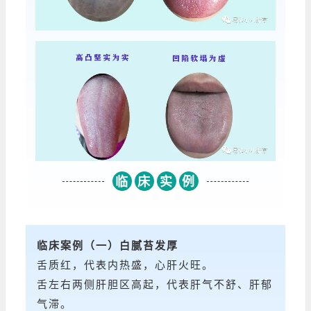
临
床
实
例
临床案例
（一）
白腻苔发厚
舌质红，代表内热盛，心肝火旺。
舌左右两侧肝胆区高起，代表肝气不舒、肝郁
气滞。