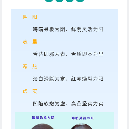
阴 阳
晦暗呆板为阴、
鲜明灵活为阳
表 里
舌苔即邪为表、
舌质即本为里
寒 热
淡白滑腻为寒、
红赤燥裂为阳
虚 实
凹陷软嫩为虚、
高凸坚实为实