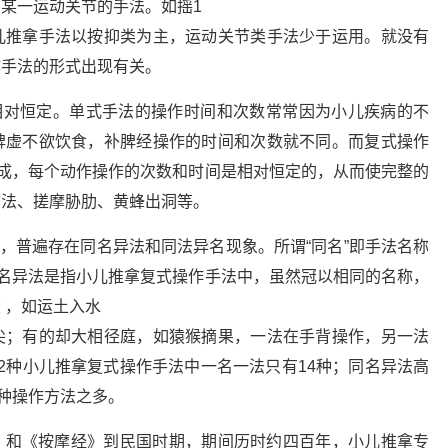
某一运动关节的手法。如摇1
儿推拿手法以按抑类为主，运动关节类手法少于运用。就没有
作手法的形式出现有关。
相对恒定。单式手法的操作时间和次数常常因为小儿疾病的不
脾虚不欲饮食，补脾经操作的时间和次数就不同。而复式操作
而成，每个动作操作的次数和时间是相对恒定的，从而使完整的
肺法、搓摩胁肋、黄蜂出洞等。
中，普遍存在同名异法和同法异名现象。所谓“同名”即手法名称
同名异法是指小儿推拿复式操作手法中，虽然冠以相同的名称，
 ，如运土入水
尖；有的却大相径庭，如猿猴摘果，一法在手背操作，另一法
2种小儿推拿复式操作手法中一名一法只有14种；同名异法高
7种操作方法之多。
》和《按摩经》到民国时期，期间历时约四百年，小儿推拿专