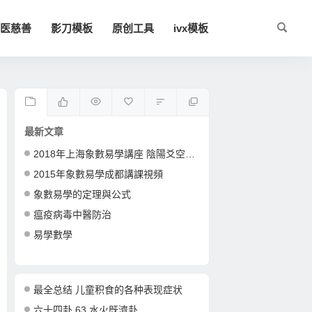
医慈善
影刀模板
原创工具
ivx模板
最新文章
2018年上海象數易學講座 陰陽爻空間卦形
2015年象數易學成都講課視頻
象數易學的定理與公式
瘟疫病毒中醫防治
易學數學
最全总结 儿童积食的各种表现症状
六十四卦 63 水火既濟卦