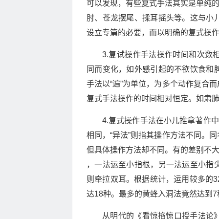
可以发现，有些复式手法其实是单纯的
肘、苍龙摆尾、揉耳摇头等。这与小
设立专篇的必要，而以明确的复式操
3.复试操作手法操作时间和次数
同而变化，如外感引起的不欲饮食和
手法以“遍”为单位，为多个动作复合
复式手法操作的时间相对恒定。如肃
4.复式操作手法在小儿推拿著作
相同，“异法”则指其操作方法不同。
但具体操作方法却不同。有的差别不大
，一法运至小指根，另一法运至小指
则牵拉双耳。根据统计，运用较多的3
达18种。最多的黄蜂入洞法竟然达到
从明代的《看惊掐惊口授手法论