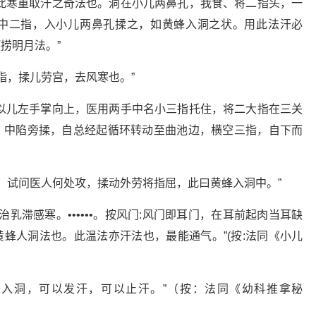
此寒重取汗之奇法也。洞在小儿两鼻孔，我食、将二指头，一
中二指，入小儿两鼻孔揉之，如黄蜂入洞之状。用此法汗必
捞明月法。”
指，揉儿劳宫，去风寒也。”
以儿左手掌向上，医用两手中名小三指托住，将二大指在三关
，中陷旁揉，自总经起循环转动至曲池边，横空三指，自下而
风，试问医人何处攻，揉动外劳将指屈，此曰黄蜂入洞中。”
治乳滞感寒。••••••。按风门:风门即耳门，在耳前起肉当耳缺
蜂人洞法也。此温法亦汗法也，最能通气。”(按:法同《小儿
•名黄蜂入洞，可以发汗，可以止汗。”（按：法同《幼科推拿秘