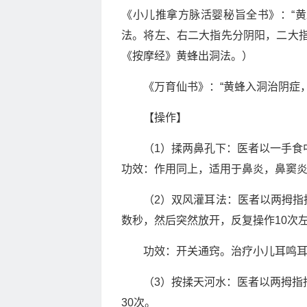
《小儿推拿方脉活婴秘旨全书》：“
法。将左、右二大指先分阴阳，二大指
《按摩经》黄蜂出洞法。）
《万育仙书》：“黄蜂入洞治阴症
【操作】
（1）揉两鼻孔下：医者以一手食中
功效：作用同上，适用于鼻炎，鼻窦
（2）双风灌耳法：医者以两拇指
数秒，然后突然放开，反复操作10次
功效：开关通窍。治疗小儿耳鸣
（3）按揉天河水：医者以两拇指
30次。