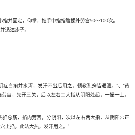
小指并固定，仰掌，推手中指指腹揉外劳宫50～100次。
，并透达疹子。
阴症白痢并水泻，发汗不出后用之，顿教孔窍皆通泄。”、“黄
掐劳宫，先开三关，后以左右二大指从阴阳处起，一撮一上，
先掐总筋，掐内劳宫，分阴阳，次以左右两大指，从阴阳穴正
穴上掐。此法大热，发汗用之。”