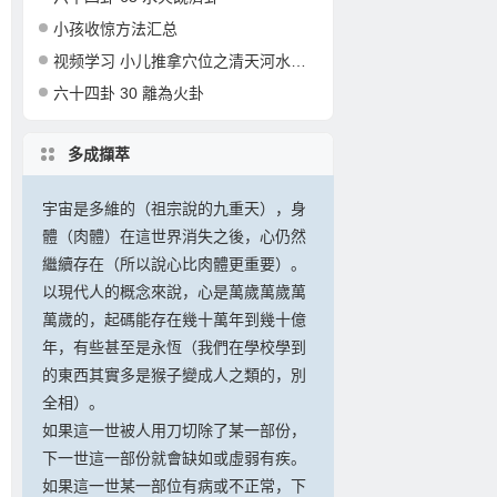
小孩收惊方法汇总
视频学习 小儿推拿穴位之清天河水的准确定位和操作
六十四卦 30 離為火卦
多成擷萃
宇宙是多維的（祖宗說的九重天），身
體（肉體）在這世界消失之後，心仍然
繼續存在（所以說心比肉體更重要）。
以現代人的概念來說，心是萬歲萬歲萬
萬歲的，起碼能存在幾十萬年到幾十億
年，有些甚至是永恆（我們在學校學到
的東西其實多是猴子變成人之類的，別
全相）。
如果這一世被人用刀切除了某一部份，
下一世這一部份就會缺如或虛弱有疾。
如果這一世某一部位有病或不正常，下