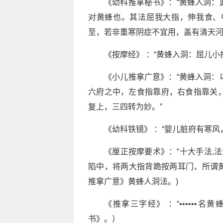
《幼科推拿秘书》：“黄蜂入洞：
对黄蜂也。其法屈我大指，伸我食、
至，若非重寒阴症不宜用，盖有清天河
《按摩经》 ：“黄蜂入洞：屈儿小
《小儿推拿广意》：“黄蜂入洞：
六府之中，左食指靠府，右食指靠关
复上，三四转为妙。”
《幼科铁镜》 ：“婴儿脏府有寒
《厘正按摩要术》：“十大手法,法
陷中，将两大指背跪按两耳门，所谓黄
推拿广意》黄蜂人洞法。)
《推拿三字经》 ：“•••••
书》。）