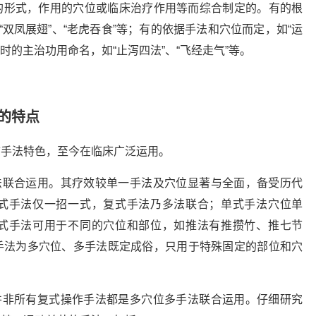
的形式，作用的穴位或临床治疗作用等而综合制定的。有的根
“双凤展翅”、“老虎吞食”等；有的依据手法和穴位而定，如“运
时的主治功用命名，如“止泻四法”、“飞经走气”等。
的特点
拿手法特色，至今在临床广泛运用。
法联合运用。其疗效较单一手法及穴位显著与全面，备受历代
式手法仅一招一式，复式手法乃多法联合；单式手法穴位单
式手法可用于不同的穴位和部位，如推法有推攒竹、推七节
手法为多穴位、多手法既定成俗，只用于特殊固定的部位和穴
并非所有复式操作手法都是多穴位多手法联合运用。仔细研究