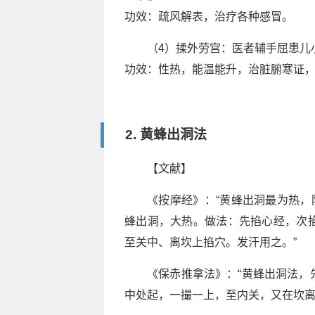
功效：疏风解表，治疗各种感冒。
（4）揉外劳宫：医者辅手屈患儿
功效：性热，能温能升，治脏腑寒证
2. 黄蜂出洞法
【文献】
《按摩经》：“黄蜂出洞最为热，
蜂出洞，大热。做法：先掐心经，次
至关中、离坎上掐穴。发汗用之。”
《保赤推拿法》：“黄蜂出洞法，
中处起，一撮一上，至内关，又在坎离