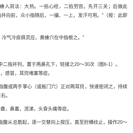
黄蜂入洞法：大热。一掐心经，二掐劳宫。先开三关；后做此
并向前，众小指随后，一撮、一上，发汗可用。”（按：此即
，冷气冷痰俱灵应，黄蜂穴在中指根之。”
二指并列，置于两鼻孔下，轻揉之20～30次（图6-1）。
炎，感冒，耳窍堵塞等症。
指腹或两手掌心（或板门穴）正对两耳窍，快速密闭之，持续
左右。
耳聋，鼻塞，流涕，头昏头痛等症。
指腹从总筋起，逐一交替向上按压，直至肘横纹止，操作20～