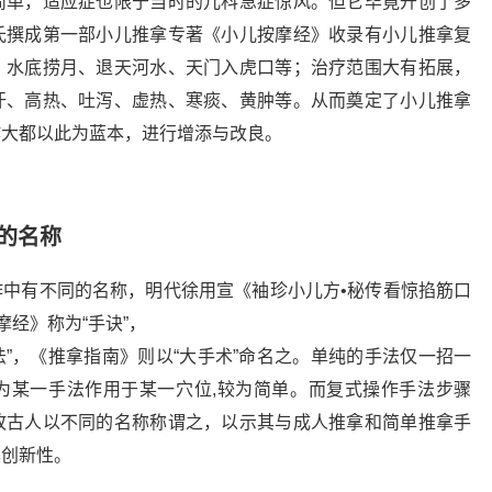
简单，适应症也限于当时的儿科急症惊风。但它毕竟开创了多
氏撰成第一部小儿推拿专著《小儿按摩经》收录有小儿推拿复
、水底捞月、退天河水、天门入虎口等；治疗范围大有拓展，
汗、高热、吐泻、虚热、寒痰、黄肿等。从而奠定了小儿推拿
作大都以此为蓝本，进行增添与改良。
的名称
中有不同的名称，明代徐用宣《袖珍小儿方•秘传看惊掐筋口
摩经》称为“手诀”，
法”，《推拿指南》则以“大手术”命名之。单纯的手法仅一招一
为某一手法作用于某一穴位,较为简单。而复式操作手法步骤
故古人以不同的名称称谓之，以示其与成人推拿和简单推拿手
具创新性。