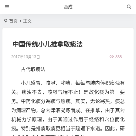
酉成
首页
正文
中国传统小儿推拿取痰法
2017年10月13日
838
古代取痰法
小儿感冒、咳嗽、哮喘，每每与肺内停积痰浊有
关。痰浊不去，咳嗽气喘不止！是故化痰为第一要
务。中药化痰分寒痰与热痰。其实，无论寒热，痰总
为病理产物，总为津液凝炼而成。在推拿，由于其为
机械力学原理，由于其通过作用于经络和穴位而化
痰。特别是排痰取痰更相当于疏通下水道。因此，研