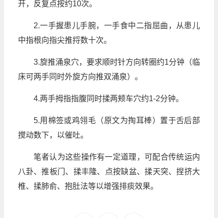
开，反复点按约10次。
2.一手握患儿手腕，一手食中二指屈曲，从患儿
中指根向指尖推捋数十次。
3.旋推涌泉穴，要求顺时针方向转圈约1分钟（临
床可两手同时外旋方向推双涌泉）。
4.两手拇指指腹同时揉两颊车穴约1-2分钟。
5.用棉签或鸡翎毛（原文为掏耳棒）置于舌后部
搅动数下，以催吐。
笔者认为这些操作有一定道理，可配合传统运内
八卦、推板门、揉丰隆、点按缺盆、揉天突、捏挤大
椎、揉肺俞、抱肚法等以增强排痰效果。