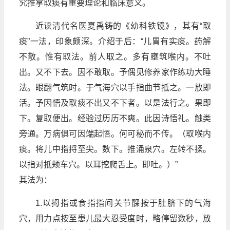
究推拿取痰有重要理论和临床意义。
近读清代名医夏禹铸的《幼科铁镜》，其有“取
痰”一法，印象颇深。介绍于后：“儿胃有实痰。药解
不散。惟有取法。前人取之。多有壅筑喉内。不吐
出。又不下去。因不敢取。予偶见修养家作练功大睡
法。眼翻气筑时。于气海穴以手指曲节抵之。一放即
活。予因悟及取痰不出又不下者。以是法行之。果即
下。复取便出。经验过历历不爽。此因诗悟礼。触类
旁通。万病俱可因端起悟。何可秘而不传。（取喉内
痰。将儿中指捋至尖。数下。推涌泉穴。左转不揉。
以指对抵颊车穴。以耳挖爬舌上。即吐。）”
其法为：
1.以拇指或食指指间关节髁按于肚脐下的气海
穴，用力点按至患儿最大忍受度时，略停留数秒，放