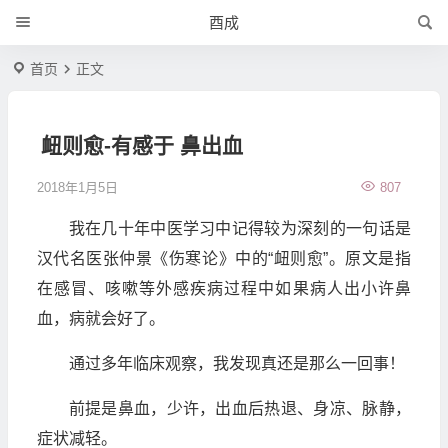
酉成
首页
正文
衄则愈-有感于 鼻出血
2018年1月5日
807
我在几十年中医学习中记得较为深刻的一句话是
汉代名医张仲景《伤寒论》中的“衄则愈”。原文是指
在感冒、咳嗽等外感疾病过程中如果病人出小许鼻
血，病就会好了。
通过多年临床观察，我发现真还是那么一回事！
前提是鼻血，少许，出血后热退、身凉、脉静，
症状减轻。