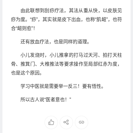
由此联想到刮痧疗法，其法从重从快，以皮肤见
痧为度。“痧”，其实就是皮下出血，也称“肌衄”，也符
合“衄则愈”！
还有放血疗法，也是同样的道理。
小儿发烧时，小儿推拿的打马过天河、拍打天柱
骨、推箕门、大椎推法等要求操作至局部红赤为度，
也是这个原因。
学习中医就是需要举一反三！要有悟性。
所以古人说“医者意也！”