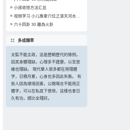
小孩收惊方法汇总
视频学习 小儿推拿穴位之清天河水的准确定位和操作
六十四卦 30 離為火卦
多成擷萃
太監不能主政，這是歷朝歷代的條例。
因其身體殘缺，心理多不建康，以至思
維也殘缺。 現代華人很多都在用殘體
字，日積月累，心身也多因此失衡。 有
些人因為環境因素，公開場合不能用正
體字，可以在私底下使用，這樣也會日
久有功，總比全殘好。