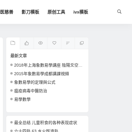
医慈善
影刀模板
原创工具
ivx模板
最新文章
2018年上海象數易學講座 陰陽爻空間卦形
2015年象數易學成都講課視頻
象數易學的定理與公式
瘟疫病毒中醫防治
易學數學
最全总结 儿童积食的各种表现症状
六十四卦 63 水火既濟卦