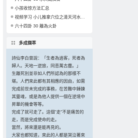
小孩收惊方法汇总
视频学习 小儿推拿穴位之清天河水的准确定位和操作
六十四卦 30 離為火卦
多成擷萃
詩仙李白曾說：「生者為過客，死者為
歸人。天地一逆旅，同悲萬古塵。」
生離死別並非如人們所認為的那樣不
堪。人們來此都有其相應的因由，如需
完成前世未完成的事務，在苦難中錘鍊
其靈魂，或是為他人提供一個在逆境中
昇華的機會等等。
完成了就可走了。這個"走"不是痛苦的
走，而是完成使命的走。
當然，將來還是能再見的。
大家也都知道，來此的人都是哭泣著來