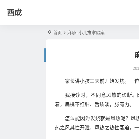
酉成
首页
麻疹–小儿推拿验案
20
家长讲小孩三天前开始发烧。一
我接诊时，不同意风热的诊断。
着，扁桃不红肿、舌质淡，脉有力。
怎么能因为发烧就是风热呢？风
热之风其性开泄，风热之热性蒸迫，