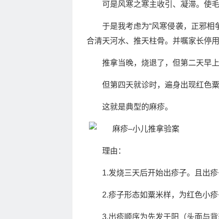
可是风寒之寒主收引、凝滞。使
于是我考虑为“风寒侵袭，正邪相
合清天河水、推天柱骨。并嘱家长停
推拿当晚，烧退了，但第二天早
但第四天就诊时，遍身出现红色
这就是典型的麻疹。
理由：
1.发烧三天后开始出疹子。且出
2.疹子形态如粟米样，为红色小
3.出疹顺序为先发于阳（头面与