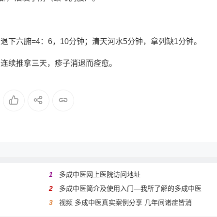
下六腑=4：6，10分钟；清天河水5分钟，拿列缺1分钟。
。连续推拿三天，疹子消退而痊愈。
1
多成中医网上医院访问地址
2
多成中医简介及使用入门—我所了解的多成中医
3
视频 多成中医真实案例分享 几年间诸症皆消