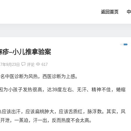
返回首页
中
麻疹–小儿推拿验案
17年9月23日
评论
617
位名中医诊断为风热，西医诊断为上感。
因为小孩子发热很高，达39度左右、无汗、精神不佳，蜷缩
热应该出汗，应该扁桃肿大，应该舌质红，脉浮数。其实，风
一开泄，一蒸迫，汗一出，反而热度不会太高。