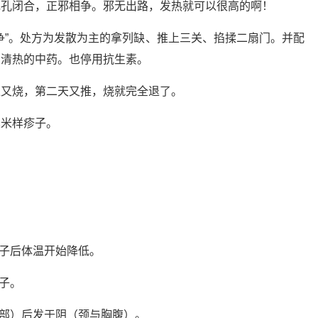
毛孔闭合，正邪相争。邪无出路，发热就可以很高的啊！
争”。处方为发散为主的拿列缺、推上三关、掐揉二扇门。并配
用清热的中药。也停用抗生素。
上又烧，第二天又推，烧就完全退了。
粟米样疹子。
疹子后体温开始降低。
疹子。
背部）后发于阴（颈与胸腹）。