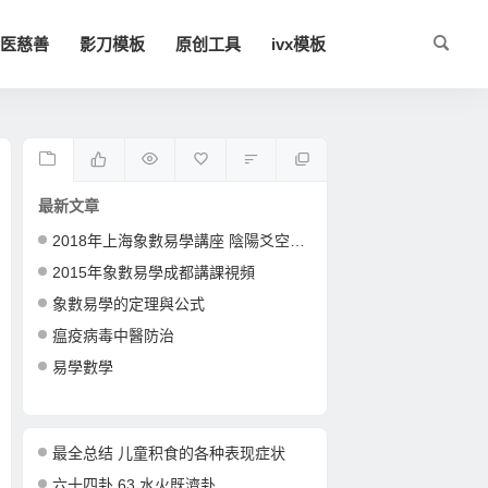
医慈善
影刀模板
原创工具
ivx模板
最新文章
2018年上海象數易學講座 陰陽爻空間卦形
2015年象數易學成都講課視頻
象數易學的定理與公式
瘟疫病毒中醫防治
易學數學
最全总结 儿童积食的各种表现症状
六十四卦 63 水火既濟卦