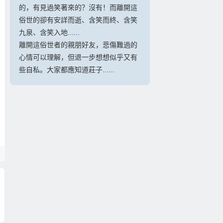
的，有見過笑著來的？沒有！而離開這
俗世的卻有安詳而逝、含笑而終、含笑
九泉、含笑入地......
離開這俗世者的親朋好友，悲傷難過的
心情可以理解，但退一步想想似乎又有
些自私。大家都應知道莊子......