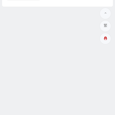
繁
多成網址
瞑眩反應
關於
互動