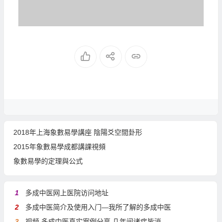
2018年上海象數易學講座 陰陽爻空間卦形
2015年象數易學成都講課視頻
象數易學的定理與公式
1
多成中医网上医院访问地址
2
多成中医简介及使用入门—我所了解的多成中医
3
视频 多成中医真实案例分享 几年间诸症皆消