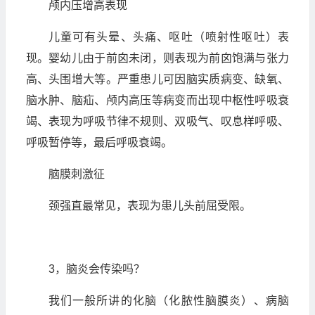
颅内压增高表现
儿童可有头晕、头痛、呕吐（喷射性呕吐）表
现。婴幼儿由于前囟未闭，则表现为前囟饱满与张力
高、头围增大等。严重患儿可因脑实质病变、缺氧、
脑水肿、脑疝、颅内高压等病变而出现中枢性呼吸衰
竭、表现为呼吸节律不规则、双吸气、叹息样呼吸、
呼吸暂停等，最后呼吸衰竭。
脑膜刺激征
颈强直最常见，表现为患儿头前屈受限。
3，脑炎会传染吗？
我们一般所讲的化脑（化脓性脑膜炎）、病脑