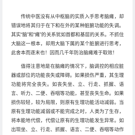
传统中医没有从中枢脑的实质入手思考脑瘫，却
错误地将其归于在下和在外的某种脏腑功能的失调。
其实“脑”和“瘫”的关系犹如首都和基层的关系。不抓住
大脑这一根本，却用大脑下属的某个脏腑进行思考，
此舍本而逐末也！因而几千年防治脑瘫难于取效！
值得注意地是在脑瘫的情况下，脑调控的相应脏
器或部位的功能丧失或障碍。如果损伤严重，其生理
功能将完全丧失。如丧失坐、立、行走、抓握、语
言、听力、二便、吞咽等功能，甚至丧失生命。如果
损伤较轻，较为局限，则原有生理功能活动减弱。当
原有生理功能减弱或不能完成之时，人类为了生存，
将本能地代偿，代偿让原有的生理功能发生异常。如
出现坐、立、行走、抓握、语言、二便、吞咽等动作