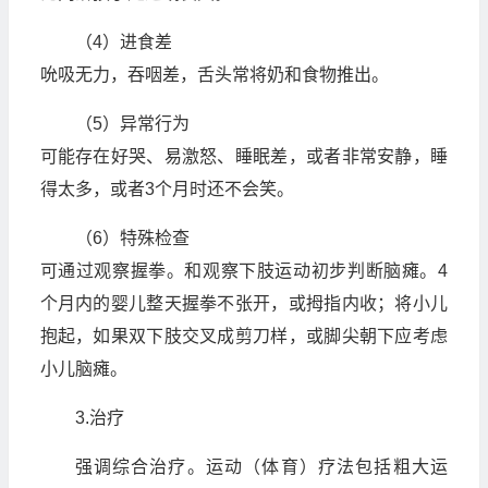
（4）进食差
吮吸无力，吞咽差，舌头常将奶和食物推出。
（5）异常行为
可能存在好哭、易激怒、睡眠差，或者非常安静，睡
得太多，或者3个月时还不会笑。
（6）特殊检查
可通过观察握拳。和观察下肢运动初步判断脑瘫。4
个月内的婴儿整天握拳不张开，或拇指内收；将小儿
抱起，如果双下肢交叉成剪刀样，或脚尖朝下应考虑
小儿脑瘫。
3.治疗
强调综合治疗。运动（体育）疗法包括粗大运