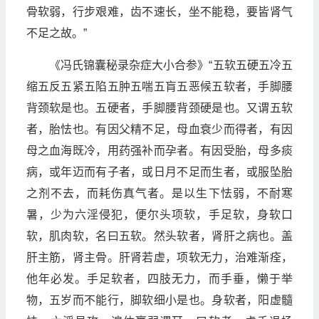
骨软弱，行步艰难，齿不速长，坐不能稳，要皆肾气
不足之故。”
《冯氏锦囊秘录杂症大小合参》“五软五硬五冷五
缩五反五紧五陷五肿五喘五肓五恶候五软者，手脚腰
背颈软是也。五硬者，手脚腰背颈硬是也。又谓五软
者，胎怯也。有因父精不足，母血衰少而得者，有因
母之血海既冷，用药强补而孕者。有因受胎，母多痰
病，或年迈而有子者，或日月不足而生者，或服坠胎
之剂不去，而耗伤真气者。是以生下怯弱，不耐寒
暑，少为六淫侵犯，便尔头项软，手足软，身软口
软，肌肉软，名曰五软。然头软者，肾肝之病也。盖
肝主筋，肾主骨。肝肾若虚，项软无力，治难渐痊，
他年必发。手足软者，四肢无力，而手垂，懒于举
物，五岁而不能行，脚软细小是也。身软者，阳虚髓