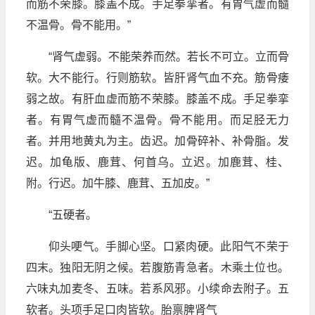
而筋不荣膝。膝盖不成。手足拳挛者。有胃气虚而髓
不温骨。骨不能用。”
“肾气虚弱。不能荣养而然。若长不可立。立而骨
软。大不能行。行则筋软。皆肝肾气血不充。筋骨痿
弱之故。有肝血虚而筋不荣膝。膝盖不成。手足拳挛
者。有胃气虚而髓不温骨。骨不能用。而足胫无力
者。并用地黄丸为主。齿迟。加骨碎补、补骨脂。发
迟。加龟版、鹿茸、何首乌。立迟。加鹿茸、桂、
附。行迟。加牛膝、鹿茸、五加皮。”
“五硬者。
仰头哽气。手脚心坚。口紧肉硬。此阳气不荣于
四末。独阳无阴之候。若腹筋青急者。木乘土位也。
六味丸加麦冬、五味。若系风邪。小续命去附子。五
软者。头项手足口肉皆软。胎禀脾肾气