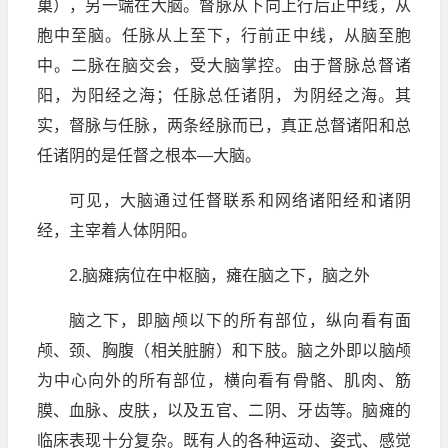
巢），另一端在大脑。督脉从下向上行后正中线，从
胞中至脑。任脉从上至下，行前正中线，从脑至胞
中。二脉在脑交会，受大脑掌控。由于督脉总督诸
阳，为阳经之海；任脉总任诸阴，为阴经之海。其
实，督脉与任脉，两条经脉而已，真正总督诸阳和总
任诸阴的是任督之根本—大脑。
可见，大脑通过任督联系和网络诸阳经和诸阴
经，主宰着人体阴阳。
2.脑瘫病位在中枢脑，瘫在脑之下，脑之外
脑之下，即脑颅以下的所有部位，纵向看有面
颅、颈、胸腹（相关脏腑）和下肢。脑之外即以脑颅
为中心向外的所有部位，横向看有骨骼、肌肉、筋
膜、血脉、皮肤，以及五官、二阴、牙齿等。脑瘫的
临床表现十分复杂。既有人的各种运动、姿式、感觉