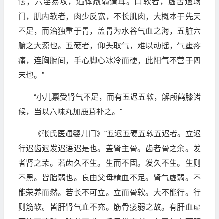
怯，六淫易攻，遍体羸弱谓耳。口软者，虚舌退场
门，肌内软者，肉少反宽，不长肌肉，大概本于先天
不足，而治独重于胃，盖胃为水谷气血之海，五脏六
腑之大源也。五硬者，仰头取气，难以动摇，气壅疼
痛，连胸膈间，手心脚心冰冷而硬，此阳气不营于四
末也。”
“小儿禀受肾气不足，而有五迟五软，解颅鹤膝诸
候，当以六味丸加鹿茸补之。”
《张氏医通婴儿门》“五迟五硬五软五迟者。立迟
行迟齿迟发迟语迟是也。盖肾主骨。齿者骨之余。发
者肾之荣。若齿久不生。生而不固。发久不生。生则
不黑。皆胎弱也。良由父母精血不足。肾气虚弱。不
能荣养而然。若长不可立。立而骨软。大不能行。行
则筋软。皆肝肾气血不充。筋骨痿弱之故。有肝血虚