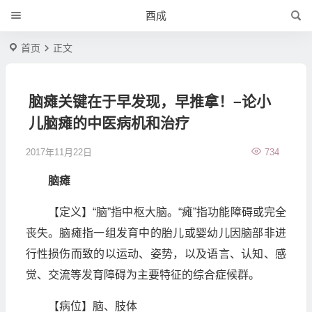
酉成
首页
正文
脑瘫关键在于早发现，早推拿！–论小
儿脑瘫的中医病机和治疗
2017年11月22日
734
脑瘫
【定义】“脑”指中枢大脑。“瘫”指功能障碍或完全
丧失。脑瘫指一组发育中的胎儿或婴幼儿因脑部非进
行性损伤而致的以运动、姿势，以及语言、认知、感
觉、交流等发育障碍为主要特征的综合症候群。
【病位】脑、肢体