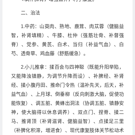
二、治法
1.中药：山萸肉、熟地、鹿茸、肉苁蓉（健脑益
智，补肾填精）、牛膝、杜仲（强筋壮骨、补督强
脊）、党参、黄芪、白术、当归（补益气血）、白
芍、透骨草、鸡血藤（舒筋缓急）。
2.小儿推拿：揉百会与四神聪（既能升阳举陷，
又能降浊镇静，为调节升降而设）、补脾经、补肾
经、揉小腹丹田、推命门令热（温补先天，后天，补
益气血）、上月球、倒垂柳（反向刺激大脑，促使功
能恢复）、调五脏、黄蜂出洞法（协调五脏、镇静安
神，使大脑得以休息调养）、双点门、捏脊、揉二
马、推肾顶（补肾滋肾、健脑益智）、点揉足三里
（补脾化积滞，增进食）、现代康复肢体关节松动术