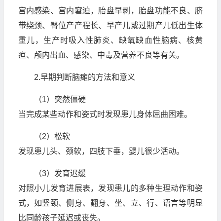
宫内感染、宫内窘迫，胎盘早剥，胎盘功能不良、脐
带绕颈、臀位产产程长、早产儿或过期产儿低出生体
重儿，生产时吸入性肺炎、缺氧缺血性脑病、核黄
疸、颅内出血、感染、中毒及营养不良等有关。
2.早期判断脑瘫的方法和意义
（1）突然僵硬
当完成某些动作和姿式时发现患儿身体屈曲困难。
（2）松软
发现患儿头、颈软，四肢下垂，婴儿很少活动。
（3）发育迟缓
对照小儿发育进展表，发现患儿的多种生理动作和姿
式，如竖颈、侧身、翻身、坐、立、行、语言等明显
比同龄孩子延迟或丧失。