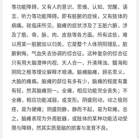
等功能障碍，又有人的意识、思维、认知、觉醒、语
言、听力等功能障碍。即有脏腑的症候，又有肢体的
病痛。就临床所见，脑瘫的症状涉及了五脏六腑，涉
及了筋、骨、脉、肉、皮肤等各方面。所有这些，难
以用某一脏腑加以归类，它是整个人体阴阳错乱，脏
腑剩侮，气血失去协调的综合征。这种复杂的综合征
只有用大脑澄神内视、天人合一、升清降浊、髓海和
阴阳之根等理论解释才顺通。脑瘫脑瘫，顾名思义，
大脑的瘫痪。脑瘫的部位有多有少，脑瘫的程度有重
有轻，然其脑瘫则一。全瘫，相应功能完全丧失；不
全瘫，相应功能减弱，或变形。阴盛则动，动之极则
痉，是为硬瘫；阴盛则静，静而不起，是为软瘫。总
之，脑瘫表现为外周脏器，或肢体的某种功能活动受
限与障碍，然其实质是脑的损害与发育不良。