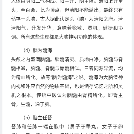
人体由阴阳二气构成。阳主升，阴主降。清阳上升至
头，至百会，此为顶点，但清阳不能溢出，最终只有
储存于头脑，古人据此认定头（脑）为清阳之府。清
清阳气，升发升华，意味着聪敏、灵机，健捷和协
调。所有这些生理都是大脑神明功能的体现。
（4）脑为髓海
头颅之内盛满脑髓。脑髓清灵、质地白净。脑髓与脊
髓相通，脑髓、脊髓与骨髓相似。三者同源异流，均
为精血所化。故有“脑为髓海”之说。髓海为大脑澄神
内视和外应自然的物质基础，也是储存记忆之所和灵
机之根本。传统中医认为脑髓由肾精所化，即肾主
骨，生髓，通于脑。
（5）脑主任督
督脉和任脉一端在胞中（男子于睾丸，女子于卵