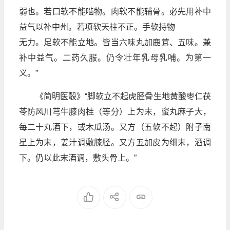
弱也。若口软不能啮物。肉软不能辅骨。必先用补中
益气以补中州。若项软天柱不正。手软持物
无力。足软不能立地。皆当六味丸加鹿茸、五味。兼
补中益气。二药久服。仍令壮年乳母乳哺。为第一
义。”
《简明医彀》“脚软立不起虎胫骨生地黄酸枣仁茯
苓防风川芎牛膝肉桂（等分）上为末，蜜丸麻子大，
每二十丸酒下，或木瓜汤。又方（五软不起）附子南
星上为末，姜汁调敷膝胫。又方五加皮为细末，酒调
下。仍以此末酒调，敷头骨上。”