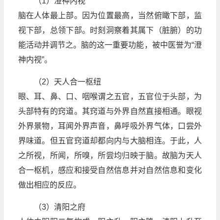
（1）澄神内视
脑在人体最上部。因为位置最高，当然俯瞰下部，监
视下部，总领下部。时刻洞察着其属下（脏腑）的功
能活动并调节之。脑的这一重要功能，被中医誉为“澄
神内视”。
（2）天人合一枢纽
眼、耳、鼻、口、咽喉谓之五官，五官位于头部，为
头部特有的窍道。其窍道与外界自然直接相通。眼视
外界景物，耳闻外界声音，鼻呼吸外界气体，口尝外
界味道。但五官窍道却都向内与大脑相连。于此，人
之所视，所闻，所嗅，所尝均归映于脑。故脑为天人
合一枢机，感应和接受自然信息并对自然信息和变化
做出相应的反应。
（3）清阳之府