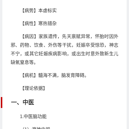
【病势】本虚标实
【病性】寒热错杂
【病因】家族遗传，先天禀赋异常，怀胎时因外
邪、药物、饮食、外伤等干扰，妊娠卒受惊恐，神志
不宁，或其它妊娠疾病影响，或出生时意外致新生儿
缺氧窒息等。
【病机】髓海不满，脑发育障碍。
【理论依据】
一、中医
1.中医脑功能