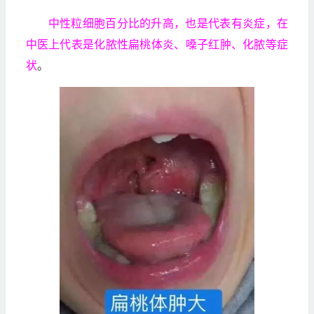
中性粒细胞百分比的升高，也是代表有炎症，在
中医上代表是化脓性扁桃体炎、嗓子红肿、化脓等症
状
。