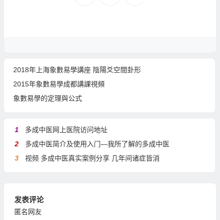
2018年上海象數易學講座 陰陽爻空間卦形
2015年象數易學成都講課視頻
象數易學的定理與公式
1
多成中医网上医院访问地址
2
多成中医简介及使用入门—我所了解的多成中医
3
视频 多成中医真实案例分享 几年间诸症皆消
发表评论
匿名网友