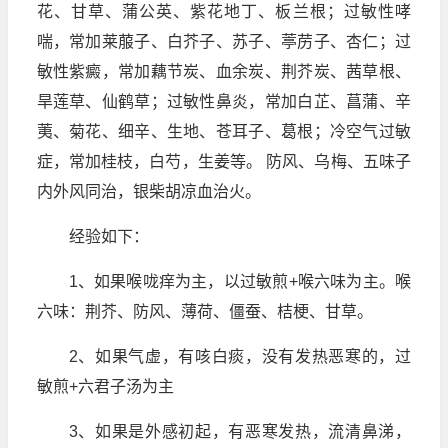
花、甘草、蒲公英、紫花地丁、板兰根；过敏性哮
喘，常加莱菔子、白芥子、苏子、葶苈子、杏仁；过
敏性紫癜，常加藕节炭、血余炭、荆芥炭、茜草根、
旱莲草、仙鹤草；过敏性鼻炎，常加白芷、菖蒲、辛
荑、菊花、细辛、生地、苍耳子、葛根；冷空气过敏
症，常加桂枝，白芍，生姜等。 防风、乌梅、五味子
内外风同治，银柴胡凉血治火。
经验如下：
1、如果喉咙痒为主，以过敏煎+喉六味为主。喉
六味：荆芥、防风、薄荷、僵蚕、桔梗、甘草。
2、如果气虚，有咳白痰，没有发热恶寒的，过
敏煎+六君子汤为主
3、如果是外感初起，有恶寒发热，流清鼻涕，