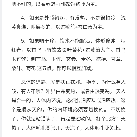
咽不红的，以香苏散+止嗽散+钩藤为主。
4、如果是外感初起，有发热，不是很怕冷，流
黄鼻涕，眼屎多的，以过敏煎+杏仁汤为主。
5、如果咽干痒，饮水不能解渴，体形偏瘦，咽
红者，以首乌玉竹饮去桑叶菊花+过敏煎为主。首乌
玉竹饮：制首乌、玉竹、玄参、麦冬、桔梗、甘草、
桑叶、菊花 这五点，都可以相互加减。
总体的思路，就是扶正祛邪。 换季，为什么有人
咳，有人不咳？外界由寒变热，或者由热变寒。 天人
是合一的，人体内环境，必须要适应寒或适应热，这
个是顺从天的，你的内环境必须要切换的。 不切换
了，你就是站错队了，肯定要过敏的。 打个比方：天
热了，人体毛孔要张开，天凉了，人体毛孔要关上。