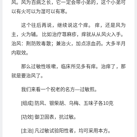
风。风为百病之长，它一定会带小弟的，这个小弟可
以有火可以为湿可以有寒。
这个往后再说，继续说这个痒。 痒，还是风为
主，火为辅。 比如治疗荨麻疹，痒就从从风火入手。
治风：荆防败毒散；兼治火，加点凉血药。大多半月
内取效。
那么过敏性咳嗽，临床所见多有痒。治痒了，那
就是要治风了。
我们来看一个祝老的名方—过敏煎。
[组成] 防风、银柴胡、乌梅、五味子各10克
[功效] 御卫固表，抗过敏。
[主治] 凡过敏试验阳性者，均可采用本方。