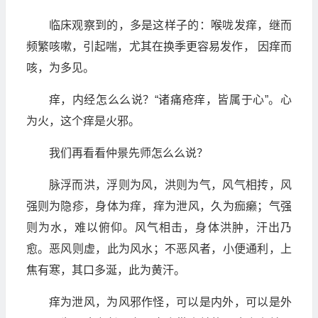
临床观察到的，多是这样子的：喉咙发痒，继而
频繁咳嗽，引起喘，尤其在换季更容易发作， 因痒而
咳，为多见。
痒，内经怎么么说？“诸痛疮痒，皆属于心”。心
为火，这个痒是火邪。
我们再看看仲景先师怎么么说？
脉浮而洪，浮则为风，洪则为气，风气相抟，风
强则为隐疹，身体为痒，痒为泄风，久为痂癞；气强
则为水，难以俯仰。风气相击，身体洪肿，汗出乃
愈。恶风则虚，此为风水；不恶风者，小便通利，上
焦有寒，其口多涎，此为黄汗。
痒为泄风，为风邪作怪，可以是内外，可以是外