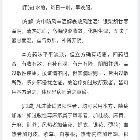
[用法] 水煎，每日一剂，早晚服。
[方解] 方中防风辛温解表散风胜湿；银柴胡甘寒
益阴，清热凉血；乌梅酸涩收敛，化阴生津；五味子
酸甘而温，益气敛肺，补肾养阴。
本方药味平平淡淡，但立方确有巧思，四药组
合，有收有散，有补有泄，有升有降，阴阳并调。盖
过敏性疾患，虽证情不同，但其病理则一，皆由过敏
所致，系外邪侵扰之证，故治疗如过敏所致者，皆可
用本方治之，体现异病同治之真谛。
[加减] 凡过敏试验阳性者，均可采用本方，随症
加减：如过敏性荨麻疹属于风寒者，加桂枝、麻黄、
升麻、荆芥；风热者加菊花、蝉衣、银花、薄荷；血
热者加丹皮、紫草、白茅根；热毒内盛加连翘、银