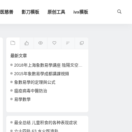
医慈善
影刀模板
原创工具
ivx模板
最新文章
2018年上海象數易學講座 陰陽爻空間卦形
2015年象數易學成都講課視頻
象數易學的定理與公式
瘟疫病毒中醫防治
易學數學
最全总结 儿童积食的各种表现症状
六十四卦 63 水火既濟卦