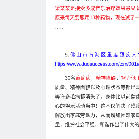
梁某某是接受多成音乐治疗效果最显
原来每天要服用13种药物，现在减了
……
5.
佛山市南海区重度残疾人
https://www.duosuccess.com/tcm/001
30名
癫痫病
，
精神障碍
，
智力低
质量、精神面貌以及心理状态等都出
等许多毛病都消失了，身体比以前健
心的娱乐活动当中！这不仅解决了残
解放出家庭劳动力，从而增加困难家
量，维护社会平稳、和谐作出了伟大