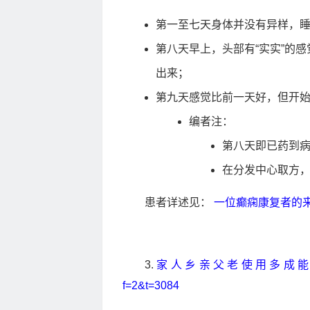
第一至七天身体并没有异样，
第八天早上，头部有“实实”的
出来；
第九天感觉比前一天好，但开
编者注：
第八天即已药到
在
分发中心
取方
患者详述见：
一位癫痫康复者的
3.
家人乡亲父老使用多成
f=2&t=3084