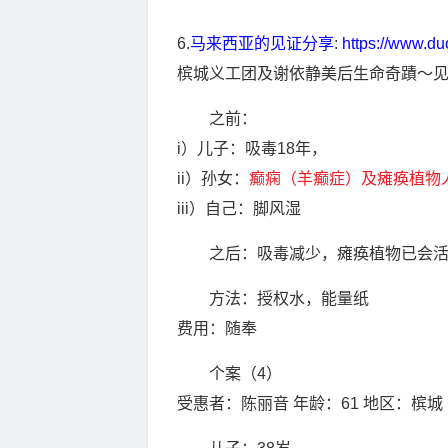
6.
马来西亚的见证分享
:
https://www.d
槟城义工团及谢依静美后生命奇蹟～见证分享
之前：
i）儿子：吸毒18年，
ii）孙女：
癫痫（羊癫症）及瘫痪植物
iii）自己：脚风湿
之后：吸毒减少，瘫痪植物已会
方法：授权水，能量纸
费用：随奉
个案（4）
受惠者：陈丽音 年龄：61 地区：槟城