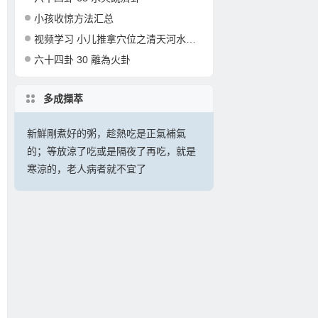
小孩收惊方法汇总
视频学习 小儿推拿穴位之清天河水的准确定位和操作
六十四卦 30 離為火卦
多成擷萃
新鮮剛煮好的粥，趁熱吃是正氣補氣
的；等放涼了吃或是隔夜了再吃，就是
寒涼的，老人病者就不宜了