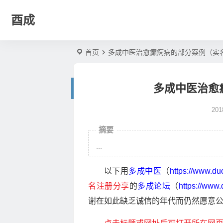
酉成
首页
多成中医治愈癫痫病的部分案例（实
多成中医治愈
20
摘要
...
以下用
多成中医
（
https://www.d
名注册分享
的
多成论坛
（
https://www
谢在如此缺乏诚信的年代而仍然愿意