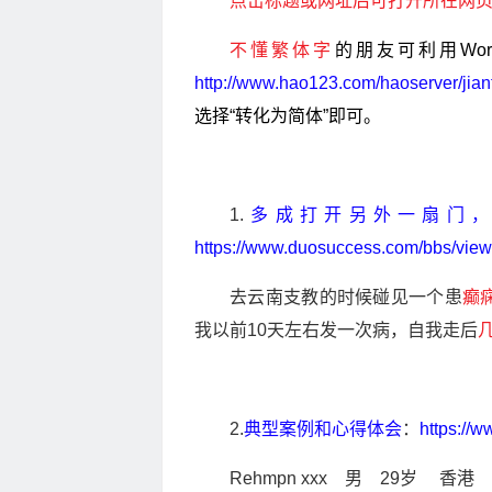
点击标题或网址后可打开所在网
不懂繁体字
的朋友可利用Wo
http://www.hao123.com/haoserver/jia
选择“转化为简体”即可。
1.
多成打开另外一扇门，
https://www.duosuccess.com/bbs/vie
去云南支教的时候碰见一个患
癫
我以前10天左右发一次病，自我走后
2.
典型案例和心得体会
：
https://
Rehmpn xxx 男 29岁 香港