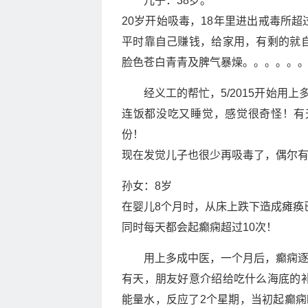
儿子：38岁。
20岁开始吸毒，18年里进出戒毒所超
平时靠自己赚钱，给家用，有剩的就
脸色苍白青青及脾气暴燥。。。。。
经义工的帮忙，5/2015开始用
连饭都没吃又睡觉，感觉很奇怪！有
份！
现在发觉儿子也很少再吸毒了，偶尔
孙女：8岁
在婴儿8个月时，从床上跌下造成瘫痪
同时每天都会起癫痫超过10次！
用上多成中医，一个月后，癫痫
有天，朋友好意介绍给吃什么海底的
能量水，反应了2个星期，当初起癫痫