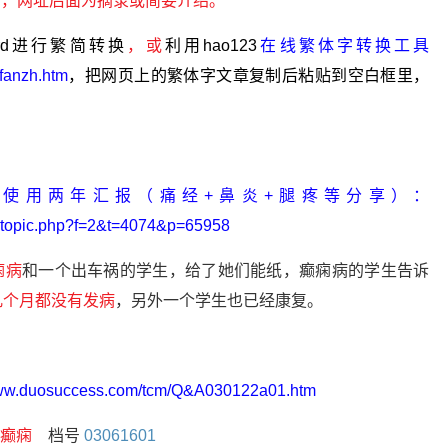
页，网址后面为摘录或简要介绍。
rd进行繁简转换
，或
利用hao123
在线繁体字转换工具
nfanzh.htm
，把网页上的繁体字文章复制后粘贴到空白框里，
使用两年汇报（痛经+鼻炎+腿疼等分享）
：
wtopic.php?f=2&t=4074&p=65958
痫病
和一个出车祸的学生，给了她们能纸，癫痫病的学生告诉
几个月都没有发病
，另外一个学生也已经康复。
www.duosuccess.com/tcm/Q&A030122a01.htm
癫痫
档号
03061601