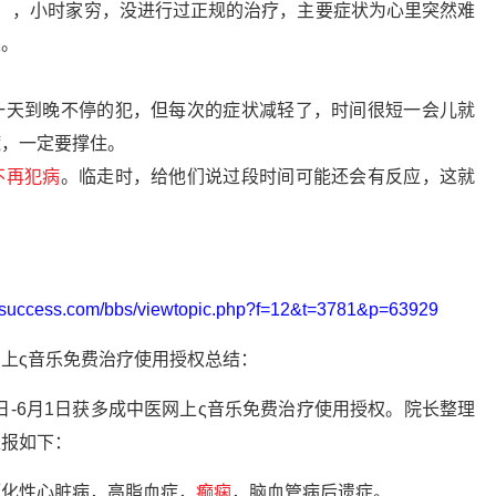
），小时家穷，没进行过正规的治疗，主要症状为心里突然难
眼。
，一天到晚不停的犯，但每次的症状减轻了，时间很短一会儿就
慌，一定要撑住。
不再犯病
。临走时，给他们说过段时间可能还会有反应，这就
osuccess.com/bbs/viewtopic.php?f=12&t=3781&p=63929
上ς音乐免费治疗使用授权总结：
1日-6月1日获多成中医网上ς音乐免费治疗使用授权。院长整理
汇报如下：
硬化性心脏病，高脂血症，
癫痫
，脑血管病后遗症。