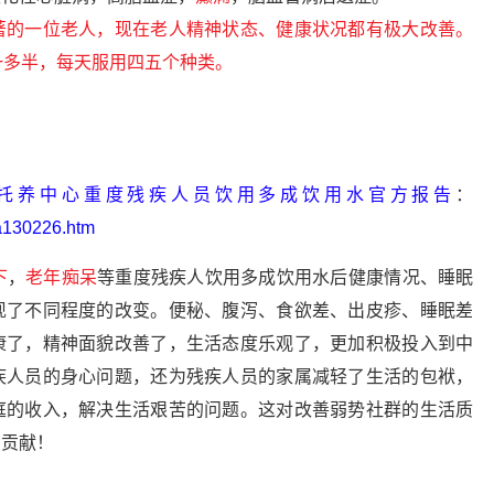
著的一位老人，现在老人精神状态、健康状况都有极大改善。
一多半，每天服用四五个种类。
托养中心重度残疾人员饮用多成饮用水官方报告
：
a130226.htm
下
，
老年痴呆
等重度残疾人饮用多成饮用水后健康情况、睡眠
现了不同程度的改变。便秘、腹泻、食欲差、出皮疹、睡眠差
康了，精神面貌改善了，生活态度乐观了，更加积极投入到中
疾人员的身心问题，还为残疾人员的家属减轻了生活的包袱，
庭的收入，解决生活艰苦的问题。这对改善弱势社群的生活质
的贡献！