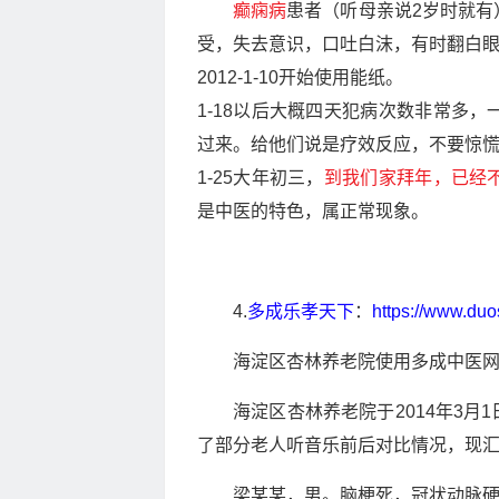
癫痫病
患者（听母亲说2岁时就有
受，失去意识，口吐白沫，有时翻白
2012-1-10开始使用能纸。
1-18以后大概四天犯病次数非常多
过来。给他们说是疗效反应，不要惊
1-25大年初三，
到我们家拜年，已经
是中医的特色，属正常现象。
4.
多成乐孝天下
：
https://www.du
海淀区杏林养老院使用多成中医网
海淀区杏林养老院于2014年3月
了部分老人听音乐前后对比情况，现
梁某某，男。脑梗死，冠状动脉