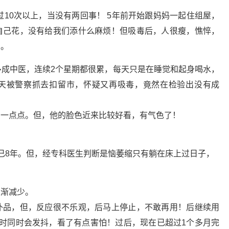
过10次以上，当没有两回事！ 5年前开始跟妈妈一起住组屋，
自己花，没有给我们添什么麻烦！但吸毒后，人很瘦，憔悴，
。。
上多成中医，连续2个星期都很累，每天只是在睡觉和起身喝水，
天被警察抓去扣留市，怀疑又再吸毒，竟然在检验出没有成
有一点点。但，他的脸色近来比较好看，有气色了！
已8年。但，经专科医生判断是恼萎缩只有躺在床上过日子，
逐渐减少。
补品，但，反应很不乐观，后马上停止，不敢再用！后继续用
时同时会发抖，看了有点害怕！过后，现在已超过1个多月完