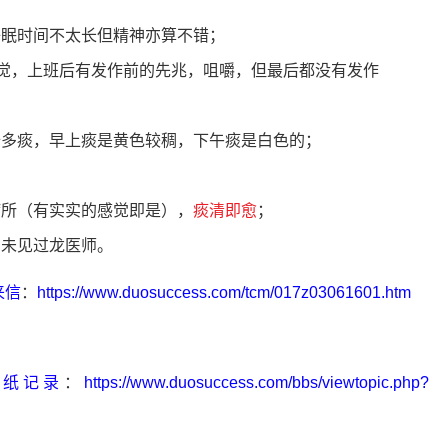
睡眠时间不太长但精神亦算不错；
感觉，上班后有发作前的先兆，咀嚼，但最后都没有发作
始多痰，早上痰是黄色较稠，下午痰是白色的；
病所（有实实的感觉即是），
痰清即愈
；
，未见过龙医师。
来信
：
https://www.duosuccess.com/tcm/017z03061601.htm
能纸记录
：
https://www.duosuccess.com/bbs/viewtopic.php?