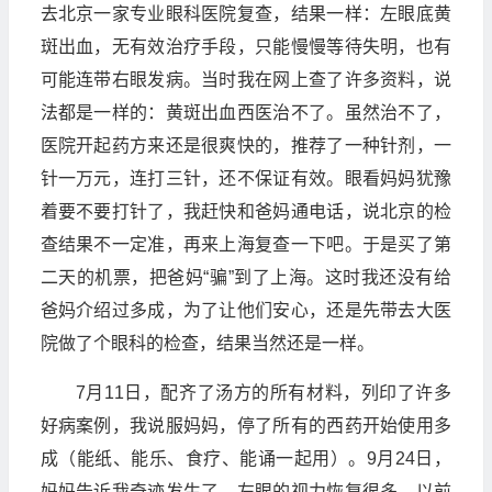
去北京一家专业眼科医院复查，结果一样：左眼底黄
斑出血，无有效治疗手段，只能慢慢等待失明，也有
可能连带右眼发病。当时我在网上查了许多资料，说
法都是一样的：黄斑出血西医治不了。虽然治不了，
医院开起药方来还是很爽快的，推荐了一种针剂，一
针一万元，连打三针，还不保证有效。眼看妈妈犹豫
着要不要打针了，我赶快和爸妈通电话，说北京的检
查结果不一定准，再来上海复查一下吧。于是买了第
二天的机票，把爸妈“骗”到了上海。这时我还没有给
爸妈介绍过多成，为了让他们安心，还是先带去大医
院做了个眼科的检查，结果当然还是一样。
7月11日，配齐了汤方的所有材料，列印了许多
好病案例，我说服妈妈，停了所有的西药开始使用多
成（能纸、能乐、食疗、能诵一起用）。9月24日，
妈妈告诉我奇迹发生了，左眼的视力恢复很多。以前