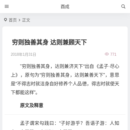
酉成
首页
正文
穷则独善其身 达则兼顾天下
2018年1月31日
771
"穷则独善其身，达则兼济天下“出自《孟子·尽心
上》，原句为“穷则独善其身，达则兼善天下”，意思
是“不得志时就洁身自好修养个人品德，得志时就使天
下都能这样”。
原文及释意
孟子谓宋勾践曰：“子好游乎？吾语子游：人知