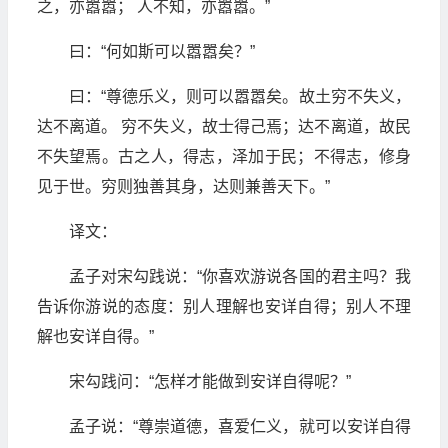
之，亦嚣嚣； 人不知，亦嚣嚣。”
曰：“何如斯可以嚣嚣矣？”
曰：“尊德乐义，则可以嚣嚣矣。故土穷不失义，
达不离道。 穷不失义，故士得己焉；达不离道，故民
不失望焉。古之人，得志，泽加于民；不得志，修身
见于世。穷则独善其身，达则兼善天下。”
译文：
孟子对宋勾践说：“你喜欢游说各国的君主吗？我
告诉你游说的态度：别人理解也安详自得；别人不理
解也安详自得。”
宋勾践问：“怎样才能做到安详自得呢？”
孟子说：“尊崇道德，喜爱仁义，就可以安详自得