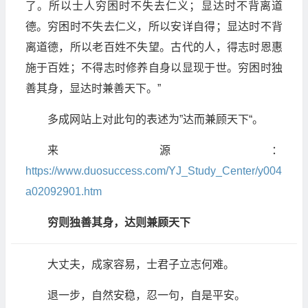
了。所以士人穷困时不失去仁义；显达时不背离道
德。穷困时不失去仁义，所以安详自得；显达时不背
离道德，所以老百姓不失望。古代的人，得志时恩惠
施于百姓；不得志时修养自身以显现于世。穷困时独
善其身，显达时兼善天下。”
多成网站上对此句的表述为”达而兼顾天下“。
来源：
https://www.duosuccess.com/YJ_Study_Center/y004
a02092901.htm
穷则独善其身，达则兼顾天下
大丈夫，成家容易，士君子立志何难。
退一步，自然安稳，忍一句，自是平安。