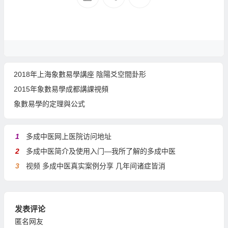
2018年上海象數易學講座 陰陽爻空間卦形
2015年象數易學成都講課視頻
象數易學的定理與公式
1
多成中医网上医院访问地址
2
多成中医简介及使用入门—我所了解的多成中医
3
视频 多成中医真实案例分享 几年间诸症皆消
发表评论
匿名网友