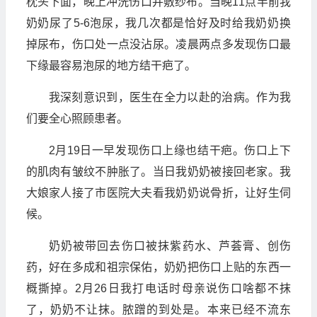
枕头下面，晚上冲洗伤口并敷纱布。当晚11点半前我
奶奶尿了5-6泡尿，我几次都是恰好及时给我奶奶换
掉尿布，伤口处一点没沾尿。凌晨两点多发现伤口最
下缘最容易泡尿的地方结干疤了。
我深刻意识到，医生在全力以赴的治病。作为我
们要全心照顾患者。
2月19日一早发现伤口上缘也结干疤。伤口上下
的肌肉有皱纹不肿胀了。当日我奶奶被接回老家。我
大娘家人接了市医院大夫看我奶奶说骨折，让好生伺
候。
奶奶被带回去伤口被抹紫药水、芦荟膏、创伤
药，好在多成和祖宗保佑，奶奶把伤口上贴的东西一
概撕掉。2月26日我打电话时母亲说伤口啥都不抹
了，奶奶不让抹。脓蹭的到处是。本来已经不流东