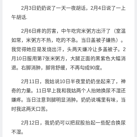
2月3日奶奶说了一天一夜胡话，2月4日说了一上
午胡话.
2月6日疼的厉害，中午吃完米粥方出汗了（室温
如常，米粥方不热，吃的不急。当日盖被子嫌热）。
我觉得她应是发烧出汗，头两天嫌冷让多盖被子。2
月10日服用第7张米粥方，大腿正面的黑紫色大幅消
退。右脚消肿，脚背舒缓，不再勾成90度。
2月11日，我姑说10日半夜里奶奶坐起来了，神
奇的力量。11日早上我和我姑两个人抬她换尿不湿还
嫌疼。当日注意到腿明显消肿。奶奶说嘴里有味，当
时我这两天口苦。
2月12日，我奶奶可以把屁股抬起一些配合换尿
不湿。