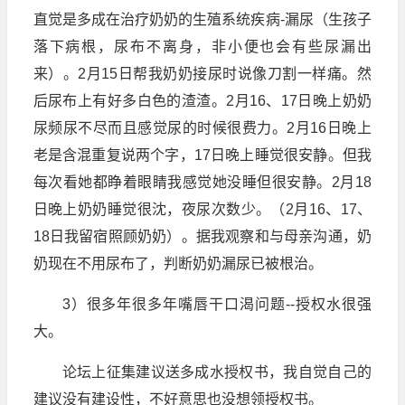
直觉是多成在治疗奶奶的生殖系统疾病-漏尿（生孩子
落下病根，尿布不离身，非小便也会有些尿漏出
来）。2月15日帮我奶奶接尿时说像刀割一样痛。然
后尿布上有好多白色的渣渣。2月16、17日晚上奶奶
尿频尿不尽而且感觉尿的时候很费力。2月16日晚上
老是含混重复说两个字，17日晚上睡觉很安静。但我
每次看她都睁着眼睛我感觉她没睡但很安静。2月18
日晚上奶奶睡觉很沈，夜尿次数少。（2月16、17、
18日我留宿照顾奶奶）。据我观察和与母亲沟通，奶
奶现在不用尿布了，判断奶奶漏尿已被根治。
3）很多年很多年嘴唇干口渴问题--授权水很强
大。
论坛上征集建议送多成水授权书，我自觉自己的
建议没有建设性，不好意思也没想领授权书。