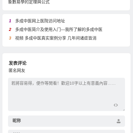
象數易學的定理與公式
1
多成中医网上医院访问地址
2
多成中医简介及使用入门—我所了解的多成中医
3
视频 多成中医真实案例分享 几年间诸症皆消
发表评论
匿名网友
昵称