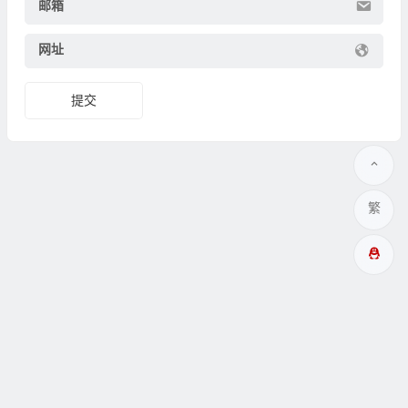
邮箱
网址
繁