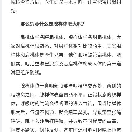
院检查拍片后，医生建议手术切除，让宝爸宝妈很纠
结。
那么究竟什么是腺样体肥大呢？
扁桃体学名腭扁桃体，腺样体学名咽扁桃体，大
家对扁桃体很熟悉，对腺样体相对比较陌生，其实腺
样体和扁桃体是孪生兄弟，他们和咽鼓管扁桃体、咽
侧索、咽后壁淋巴滤泡及舌扁桃体构成人体的第一道
淋巴组织防线。
腺样体位于鼻咽部顶部与咽喉壁交界处，两侧的
咽隐窝之间，腺样体表面凹凸不平。正常状态的腺样
体，呼吸时的气流会很畅通的进入气管，但当腺样体
肥大后，气流不畅通，就会堵塞鼻孔，导致宝宝张嘴
呼吸、晚上入睡后打呼噜，并导致不同程度的鼻塞，
睡觉不踏实、辗转反侧，严重时还可能引起晚上睡觉