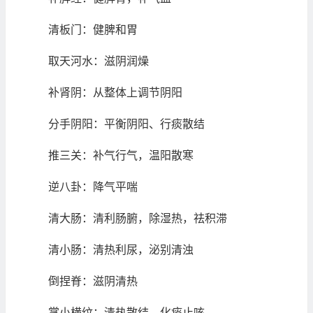
清板门：健脾和胃
取天河水：滋阴润燥
补肾阴：从整体上调节阴阳
分手阴阳：平衡阴阳、行痰散结
推三关：补气行气，温阳散寒
逆八卦：降气平喘
清大肠：清利肠腑，除湿热，祛积滞
清小肠：清热利尿，泌别清浊
倒捏脊：滋阴清热
掌小横纹：清热散结，化痰止咳