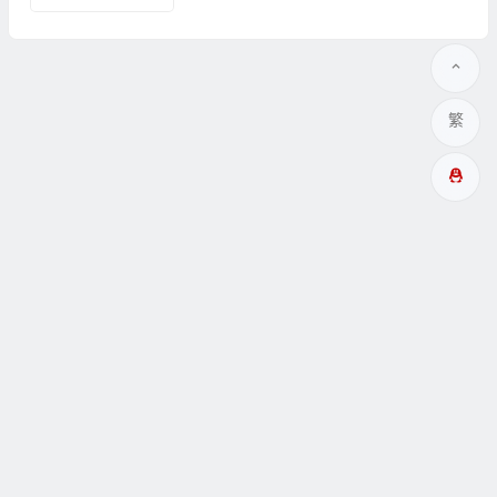
繁
多成網址
瞑眩反應
關於
互動