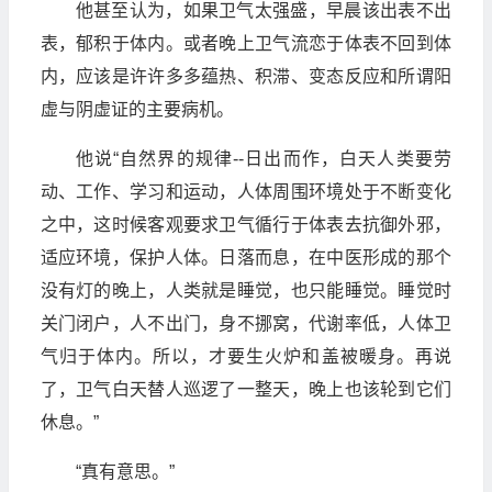
他甚至认为，如果卫气太强盛，早晨该出表不出
表，郁积于体内。或者晚上卫气流恋于体表不回到体
内，应该是许许多多蕴热、积滞、变态反应和所谓阳
虚与阴虚证的主要病机。
他说“自然界的规律--日出而作，白天人类要劳
动、工作、学习和运动，人体周围环境处于不断变化
之中，这时候客观要求卫气循行于体表去抗御外邪，
适应环境，保护人体。日落而息，在中医形成的那个
没有灯的晚上，人类就是睡觉，也只能睡觉。睡觉时
关门闭户，人不出门，身不挪窝，代谢率低，人体卫
气归于体内。所以，才要生火炉和盖被暖身。再说
了，卫气白天替人巡逻了一整天，晚上也该轮到它们
休息。”
“真有意思。”