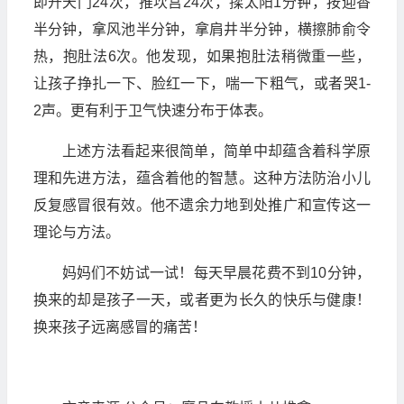
即开天门24次，推坎宫24次，揉太阳1分钟，按迎香
半分钟，拿风池半分钟，拿肩井半分钟，横擦肺俞令
热，抱肚法6次。他发现，如果抱肚法稍微重一些，
让孩子挣扎一下、脸红一下，喘一下粗气，或者哭1-
2声。更有利于卫气快速分布于体表。
上述方法看起来很简单，简单中却蕴含着科学原
理和先进方法，蕴含着他的智慧。这种方法防治小儿
反复感冒很有效。他不遗余力地到处推广和宣传这一
理论与方法。
妈妈们不妨试一试！每天早晨花费不到10分钟，
换来的却是孩子一天，或者更为长久的快乐与健康！
换来孩子远离感冒的痛苦！