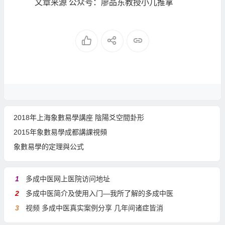
文章来源 公众号：廖品东教授小儿推拿
2018年上海象數易學講座 陰陽爻空間卦形
2015年象數易學成都講課視頻
象數易學的定理與公式
1
多成中医网上医院访问地址
2
多成中医简介及使用入门—我所了解的多成中医
3
视频 多成中医真实案例分享 几年间诸症皆消