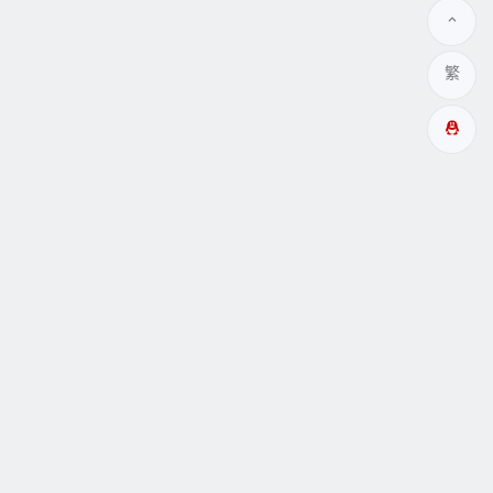
繁
多成網址
瞑眩反應
關於
互動