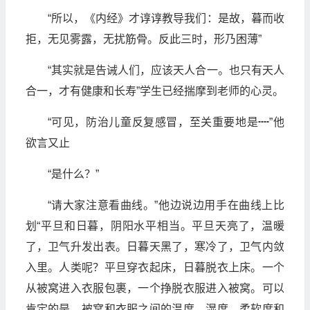
“所以，《内经》才谆谆教导我们：是故，暮而收
拒，无见雾露，无扰筋骨。反此三时，形乃困薄”
“其实就是告诫人们，应该天人合一。也只有天人
合一，才有健康和长寿”学生已经揣摩到老师的心灵。
“可见，防治儿童反复感冒，至关重要地是┉”他
欲言又止
“是什么？”
“请大家注意看曲线。”他边说边用手在曲线上比
划“平旦和日暮，阴阳水平相当。平旦天亮了，温暖
了，卫气升发出表。日暮天黑了，寒冷了，卫气内敛
入里。人类呢？平旦穿衣起床，日暮脱衣上床。一个
从被窝进入衣服包裹，一个挣脱衣服进入被窝。可以
肯定的是，被窝和衣服之间的温度、湿度、柔软度和