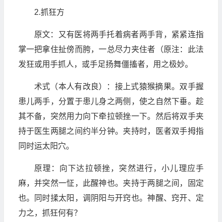
2.抓狂方
原文：又有医将两手托着病者两手背，紧紧连指
掌一把拿住扯傍而胯，一总尽力夹住者（原注：此法
发狂或用手抓人，或手足扬舞僵搐者，用之极妙。
术式（本人有改良）：接上式猿猴摘果。双手握
患儿两手，分置于患儿身之两侧，使之自然下垂。趁
其不备，突然用力向下牵拉顿挫一下。然后将双手夹
持于医生两腿之间约半分钟。夹持时，医者双手拇指
同时运太阳穴。
原理：向下达拉顿挫，突然进行，小儿理应手
麻，并突然一怔，此醒神也。夹持于两腿之间，固定
也。同时揉太阳，调阴阳与开窍也。神醒、窍开、定
力之，抓狂何有？