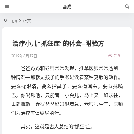
酉成
首页
正文
治疗小儿“抓狂症”的体会–附验方
2019年8月17日
718
爸爸妈妈和老师常常发现，推拿医师常常遇到一
种情况—那就是孩子的手老是做着某种刻版的动作。
要么揉眼睛，要么揩鼻子，要么掏耳朵，要么抹嘴
巴。你喝斥他，只能管一小会儿，马上又一如既往，
重蹈覆辙。弄得爸爸妈妈很着急，老师很生气，医师
们为治疗可谓绞尽脑汁。
其实，这就是古人总结的“抓狂”症。