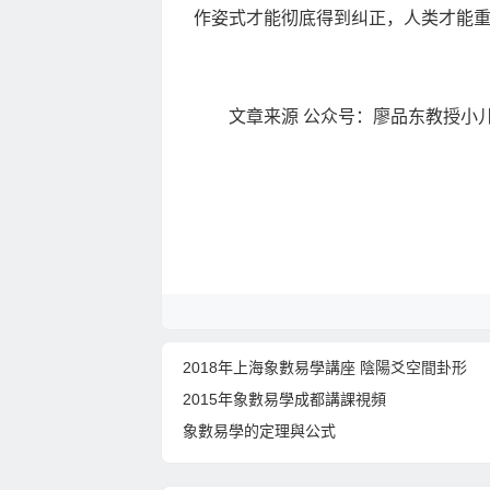
作姿式才能彻底得到纠正，人类才能
文章来源 公众号：廖品东教授小
2018年上海象數易學講座 陰陽爻空間卦形
2015年象數易學成都講課視頻
象數易學的定理與公式