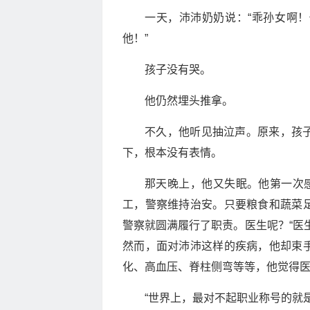
一天，沛沛奶奶说：“乖孙女啊
他！”
孩子没有哭。
他仍然埋头推拿。
不久，他听见抽泣声。原来，孩
下，根本没有表情。
那天晚上，他又失眠。他第一次感
工，警察维持治安。只要粮食和蔬菜
警察就圆满履行了职责。医生呢？“医
然而，面对沛沛这样的疾病，他却束
化、高血压、脊柱侧弯等等，他觉得
“世界上，最对不起职业称号的就