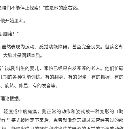
是咱们不能停止探索！”这是他的座右铭。
，他开始思考。
-脑瘫！”
人虽然表现为运动、感觉功能障碍，甚至完全丧失。但病名却
式，大脑才是问题本质。
者当成刚出生的婴儿，哪怕已经是白发苍苍的老人。他们忙碌
儿期的各种功能训练。有的翻身，有的起坐，有的抓握，有的
腰、旋转、伸屈，有的发音等。
了理论根据。
；轻度或中度瘫痪，则正常的动作和姿式被一种变形的（畸
动作与姿式被固定下来后，患者就渐渐忘却过去曾经有过的那
太极，能唱出悦耳的歌曲和跳出优美舞姿的正常的协调的动作