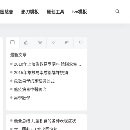
医慈善
影刀模板
原创工具
ivx模板
最新文章
2018年上海象數易學講座 陰陽爻空間卦形
2015年象數易學成都講課視頻
象數易學的定理與公式
瘟疫病毒中醫防治
易學數學
最全总结 儿童积食的各种表现症状
六十四卦 63 水火既濟卦