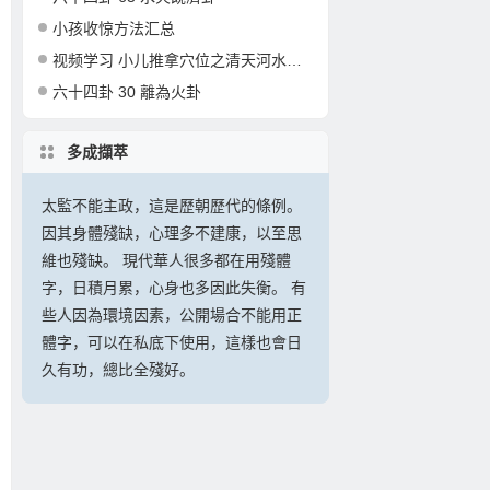
小孩收惊方法汇总
视频学习 小儿推拿穴位之清天河水的准确定位和操作
六十四卦 30 離為火卦
多成擷萃
太監不能主政，這是歷朝歷代的條例。
因其身體殘缺，心理多不建康，以至思
維也殘缺。 現代華人很多都在用殘體
字，日積月累，心身也多因此失衡。 有
些人因為環境因素，公開場合不能用正
體字，可以在私底下使用，這樣也會日
久有功，總比全殘好。