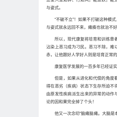
与姿式。
“不破不立”！如果不打破这种模
与姿式就永远回不来，瘫痪也就治不
所以，现代康复将培育和训练患
沾染上恶习成为刁民。恶习不除，难
赤，让他跟好人学好人则是培育正常
康复医学发展的一百多年已经证
但是，如果从进化和代偿的角度
得在恶劣（疾病）状态下生存所迫不
由原发性疾病派生出来的异常的动作
论的因和果完全掉了个头！
他又一次念叨“脑瘫脑瘫。大脑是