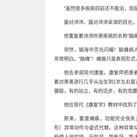
“虽然很多疾病目前还不能治，但
面对沛沛，面对沛沛呆滞的目光
他重复着沛沛所患疾病的名称“脑瘫
突然，脑海中灵光闪耀！脑瘫病
非常明白。“脑瘫”！瘫痪只是表现形
他去参观现代康复。康复师把患
着对患者进行几乎从出生到1岁左右婴
摄取，有的站立，有的迈步，有的弯
他在现代《康复学》教材中找到
原来，重度瘫痪，功能完全丧失
形）异常动作与姿式代替。这种异常
些使人坐如钟、行如风，能鱼跃，能