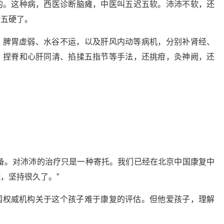
的。这种病，西医诊断脑瘫，中医叫五迟五软。沛沛不软，还
断五硬了。
，脾胃虚弱、水谷不运，以及肝风内动等病机，分别补肾经、
、捏脊和心肝同清、掐揉五指节等手法，还挑疳，灸神阙，还
备。对沛沛的治疗只是一种寄托。我们已经在北京中国康复中
，坚持很久了。”
国权威机构关于这个孩子难于康复的评估。但他爱孩子，理解