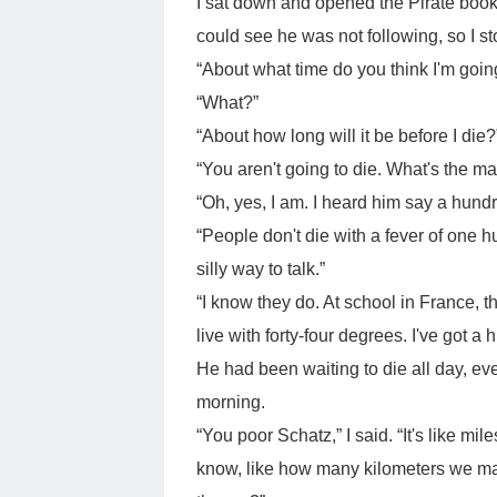
I sat down and opened the Pirate boo
could see he was not following, so I s
“About what time do you think I'm goin
“What?”
“About how long will it be before I die?
“You aren't going to die. What's the ma
“Oh, yes, I am. I heard him say a hund
“People don't die with a fever of one 
silly way to talk.”
“I know they do. At school in France, t
live with forty-four degrees. I've got a
He had been waiting to die all day, eve
morning.
“You poor Schatz,” I said. “It's like mi
know, like how many kilometers we m