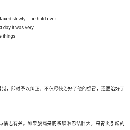
elaxed slowly. The hold over
xt day it was very
le things
错觉，即时予以纠正。不仅尽快治好了他的感冒，还医治好了
与情志有关。如果腹痛是肠系膜淋巴结肿大，是胃炎引起的