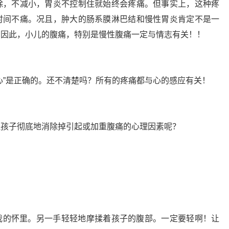
除，不减小，胃炎不控制住就始终会疼痛。但事实上，这种疼
时间不痛。况且，肿大的肠系膜淋巴结和慢性胃炎肯定不是一
！因此，小儿的腹痛，特别是慢性腹痛一定与情志有关！！
心”是正确的。还不清楚吗？所有的疼痛都与心的感应有关！
让孩子彻底地消除掉引起或加重腹痛的心理因素呢？
我的怀里。另一手轻轻地摩揉着孩子的腹部。一定要轻啊！让