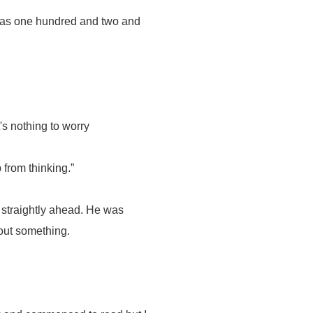
t was one hundred and two and
It's nothing to worry
p from thinking.”
d straightly ahead. He was
bout something.