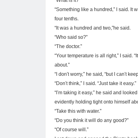
“What is it?”
“Something like a hundred,” I said. I
four tenths.
“It was a hundred and two,”he said.
“Who said so?”
“The doctor.”
“Your temperature is all right,” I said. “
about.”
“I don't worry,” he said, “but I can't kee
“Don't think,” I said. “Just take it easy.”
“I'm taking it easy,” he said and looke
evidently holding tight onto himself a
“Take this with water.”
“Do you think it will do any good?”
“Of course will.”