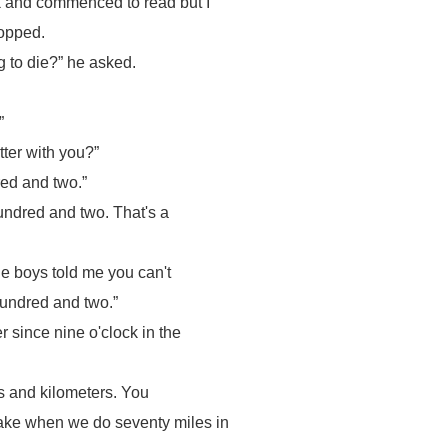
k and commenced to read but I
topped.
g to die?” he asked.
”
tter with you?”
red and two.”
hundred and two. That's a
he boys told me you can't
 hundred and two.”
r since nine o'clock in the
les and kilometers. You
ake when we do seventy miles in