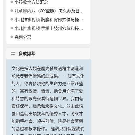
小孩收惊方法汇总
儿童脚内八（OX型腿）怎么办及日常习惯纠正
小儿推拿视频 胸腹和背部穴位与操作手法
小儿推拿视频 手掌上肢部穴位和操作手法
幾何分形
多成擷萃
文化是指人類在歷史發展過程中創造和
能激發我們情感的總成果。 一個有文化
的人，你會發現他的生命力是非常旺盛
的，富有激情、情懷，他會用充滿了愛
和詩意的眼光來看待這個世界。我們有
責任保存、繼承和宏揚文化。並由此培
養和造就出類拔萃的優秀人才，將來才
能指導社會，領袖群倫，這是社會繁榮
的基礎和根本條件。 經濟只能保證我們