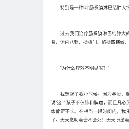
特别是一种叫“肠系膜淋巴结肿大
过去我们治疗肠系膜淋巴结肿大
脊、运内八卦、揉板门、掐揉四横纹
“为什么疗效不明显呢？”
我想起了我小时候。因为鼻炎、
说“这个孩子不仅肺和脾虚，而且凡心
命肯定不长。在相当一段时间内，我
了。天天念叨着会不会死！天天盼望