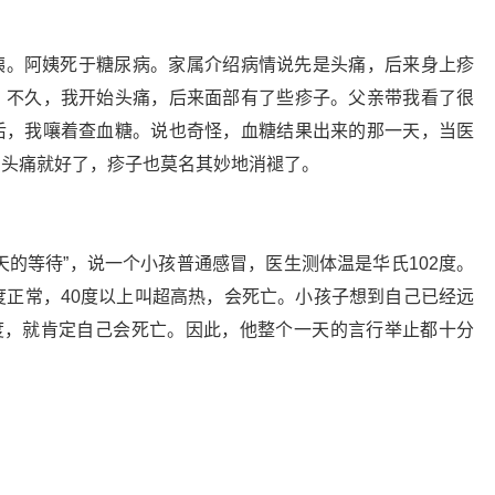
姨。阿姨死于糖尿病。家属介绍病情说先是头痛，后来身上疹
。不久，我开始头痛，后来面部有了些疹子。父亲带我看了很
后，我嚷着查血糖。说也奇怪，血糖结果出来的那一天，当医
的头痛就好了，疹子也莫名其妙地消褪了。
天的等待”，说一个小孩普通感冒，医生测体温是华氏102度。
度正常，40度以上叫超高热，会死亡。小孩子想到自己已经远
2度，就肯定自己会死亡。因此，他整个一天的言行举止都十分
。