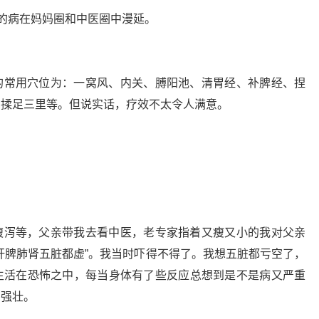
”的病在妈妈圈和中医圈中漫延。
的常用穴位为：一窝风、内关、膊阳池、清胃经、补脾经、捏
、揉足三里等。但说实话，疗效不太令人满意。
腹泻等，父亲带我去看中医，老专家指着又瘦又小的我对父亲
肝脾肺肾五脏都虚”。我当时吓得不得了。我想五脏都亏空了，
生活在恐怖之中，每当身体有了些反应总想到是不是病又严重
着强壮。