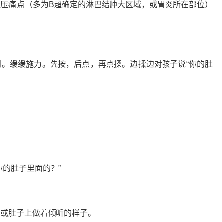
压痛点（多为B超确定的淋巴结肿大区域，或胃炎所在部位）
。缓缓施力。先按，后点，再点揉。边揉边对孩子说“你的肚
你的肚子里面的？”
背或肚子上做着倾听的样子。