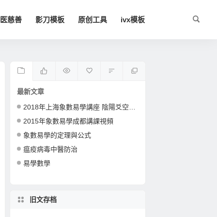
医慈善
影刀模板
原创工具
ivx模板
最新文章
2018年上海象數易學講座 陰陽爻空間卦形
2015年象數易學成都講課視頻
象數易學的定理與公式
瘟疫病毒中醫防治
易學數學
旧文存档