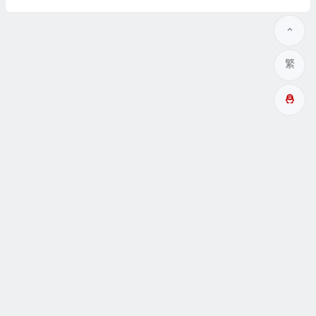
繁
多成網址
瞑眩反應
關於
互動