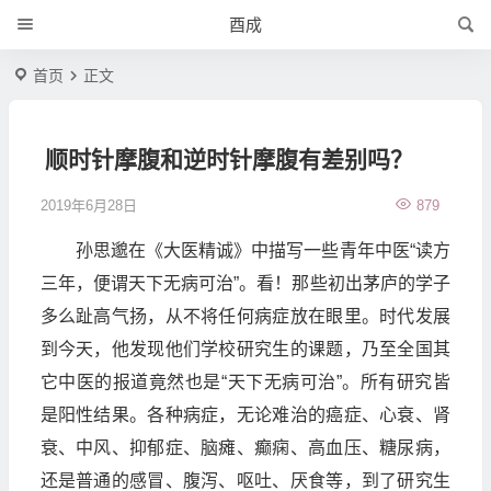
酉成
首页
正文
顺时针摩腹和逆时针摩腹有差别吗？
2019年6月28日
879
孙思邈在《大医精诚》中描写一些青年中医“读方
三年，便谓天下无病可治”。看！那些初出茅庐的学子
多么趾高气扬，从不将任何病症放在眼里。时代发展
到今天，他发现他们学校研究生的课题，乃至全国其
它中医的报道竟然也是“天下无病可治”。所有研究皆
是阳性结果。各种病症，无论难治的癌症、心衰、肾
衰、中风、抑郁症、脑瘫、癫痫、高血压、糖尿病，
还是普通的感冒、腹泻、呕吐、厌食等，到了研究生