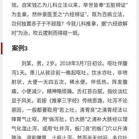
效。自宋钱乙为儿科立法以来，举世皆奉“五脏辨证”
为圭臬，然仲景医圣之“六经辨证”，既为百病立法，
岂何独置赤子于不顾哉？今就儿科推拿，据“六经欲解
时”为治，吹云拔刺而得窥一斑。
案例3
刘某，男，2岁。2018年3月7日初诊。呕吐伴腹
泻1天。患儿从就诊前一晚起呕吐，饮水亦吐，非喷
射状，大便一天四五次，稀水便。伴低热，阵发腹
痛，小便减少，精神略烦躁。舌红苔白腻，指纹淡红
显于风关。若按《推拿三字经》传统思路，吐泻不论
原因，一般都要取用“若上吐，清胃良”之清胃经法以
降胃气止呕，用“倘泻肚，仍大肠”之清补大肠经以理
气化湿止泻，或用“吐并泻，板门良”的板门穴以升清
降浊、调和脾胃、止呕止泻。然而半天时间，多位吐