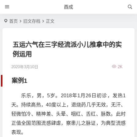
酉成
首页
旧文存档
正文
五运六气在三字经流派小儿推拿中的实
例运用
2020年3月10日
2K
案例1
乐乐，男，5岁。2018年1月26日初诊，发热1
天。持续高热，40度以上，退烧药几乎无效，无汗、
轻微怕冷、精神差、头晕、咽红、舌红、脉数。此时
正值全国范围流感肆虐，察患儿之脉证，为典型流感
表现。