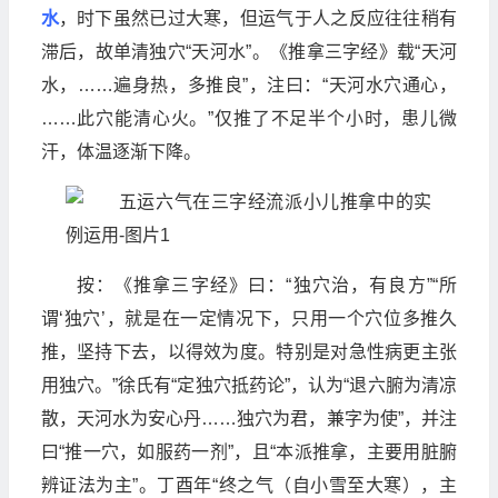
水
，时下虽然已过大寒，但运气于人之反应往往稍有
滞后，故单清独穴“天河水”。《推拿三字经》载“天河
水，……遍身热，多推良”，注曰：“天河水穴通心，
……此穴能清心火。”仅推了不足半个小时，患儿微
汗，体温逐渐下降。
按：《推拿三字经》曰：“独穴治，有良方”“所
谓‘独穴’，就是在一定情况下，只用一个穴位多推久
推，坚持下去，以得效为度。特别是对急性病更主张
用独穴。”徐氏有“定独穴抵药论”，认为“退六腑为清凉
散，天河水为安心丹……独穴为君，兼字为使”，并注
曰“推一穴，如服药一剂”，且“本派推拿，主要用脏腑
辨证法为主”。丁酉年“终之气（自小雪至大寒），主