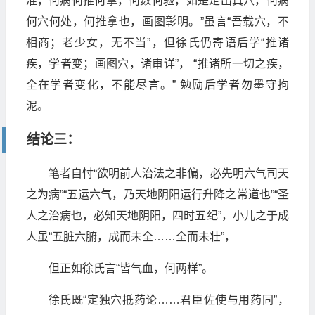
准，何病何推何拿，何数何验，如是定出真穴，何病
何穴何处，何推拿也，画图彰明。”虽言“吾载穴，不
相商；老少女，无不当”，但徐氏仍寄语后学“推诸
疾，学者变；画图穴，诸审详”， “推诸所一切之疾，
全在学者变化，不能尽言。” 勉励后学者勿墨守拘
泥。
结论三：
笔者自忖“欲明前人治法之非偏，必先明六气司天
之为病”“五运六气，乃天地阴阳运行升降之常道也”“圣
人之治病也，必知天地阴阳，四时五纪”，小儿之于成
人虽“五脏六腑，成而未全……全而未壮”，
但正如徐氏言“皆气血，何两样”。
徐氏既“定独穴抵药论……君臣佐使与用药同”，