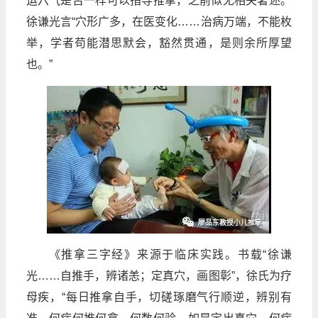
运六气是否一样可以指导推拿，之前似无相关著述。
徐谦光言“穴形广多，在医变化……治病万端，不能枚
举，学者苟能潜思默会，豁然贯通，是则余所厚望
也。”
《推拿三字经》来源于临床实践。书载“徐谦
光……自推手，辨诸恙；定真穴，画图彰”，徐氏为疗
母疾，“每日推拿自手，切磋琢磨气行顺逆，辨别有