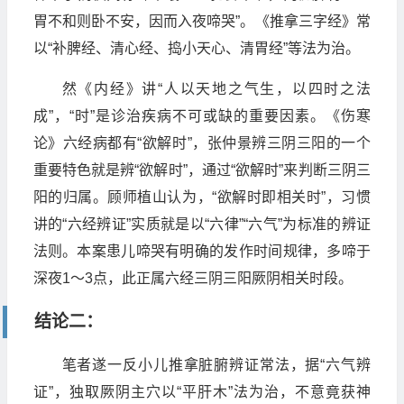
胃不和则卧不安，因而入夜啼哭”。《推拿三字经》常
以“补脾经、清心经、捣小天心、清胃经”等法为治。
然《内经》讲“人以天地之气生，以四时之法
成”，“时”是诊治疾病不可或缺的重要因素。《伤寒
论》六经病都有“欲解时”，张仲景辨三阴三阳的一个
重要特色就是辨“欲解时”，通过“欲解时”来判断三阴三
阳的归属。顾师植山认为，“欲解时即相关时”，习惯
讲的“六经辨证”实质就是以“六律”“六气”为标准的辨证
法则。本案患儿啼哭有明确的发作时间规律，多啼于
深夜1～3点，此正属六经三阴三阳厥阴相关时段。
结论二：
笔者遂一反小儿推拿脏腑辨证常法，据“六气辨
证”，独取厥阴主穴以“平肝木”法为治，不意竟获神