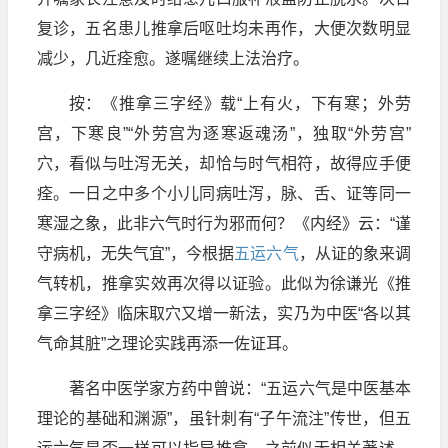
复诊，五名患儿推拿后呕吐均未再作，大便次数明显
减少，几近痊愈。遂嘱继续上法治疗。
按：《推拿三字经》载“上有火，下有寒；外劳
宫，下寒良”“外劳宫为逐寒返魂汤”，独取“外劳宫”
穴，看似与吐泻无关，却恰与时气相符，故得应手便
痊。一日之中多个小儿同病吐泻，脉、舌、证等同一
寒湿之象，此非六气时行为邪而何？《内经》云：“谨
守病机，无失气宜”，今根据
五运六气
，从证的象来调
气转机，推拿实效再次得以证验。此似为徐谦光《推
拿三字经》临床取穴又增一新法，实乃为中医“各以其
气命其脏”之理论实践再添一佐证耳。
著名中医学家方药中曾说：“五运六气是中医基本
理论的基础和渊源”，虽针刺有“子午流注”传世，但五