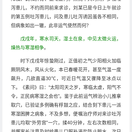
泻患儿，不约而同前来求诊，刘某已是今日上午就诊
的第五例吐泻患儿，问及患儿吐泻诱因虽各不相同，
但病象如出一辙，此非运气使然而何？
戊戌年，寒水司天，湿土在泉，中见太徵火运，
燥热与寒湿相争
。
时下戊戌年惊蛰刚过，正值初之气少阳相火加临
厥阴风木，风从火化，本已春暖花开，甚至气温一度
飙升，几欲直逼30℃，可近日气温又骤降至冰点以
下。《素问》曰：“太阳司天之岁，寒临太虚，阳气不
令，正民病寒湿之会也”。鉴于此前运气辨治小儿推拿
取穴，已验证多例确有桴鼓之应，结合刻下患儿一派
寒湿困脾之病象，不及多想，便嘱治疗师对来诊吐泻
患儿均取“外劳宫”一穴，揉40分钟，左右次数相同，
并嘱家长注意及时给患儿口服补液盐防止脱水。次日