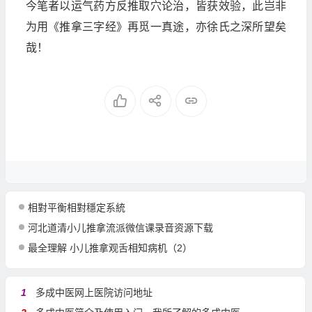
今笔者以运气药方反推取穴论治，皆获效验，此岂非
为用《推拿三字经》再觅一真途，亦徐氏之深所望矣
哉！
相對平衡相對穩定系統
河北道清小儿推拿流派微信课录音资源下载
最全理解 小儿推拿观舌相知病机（2）
1
多成中医网上医院访问地址