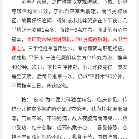
笔者考虑患儿之前推拿以常规脾寒、心热、惊恐
等辨治均无显效，于此自应避免覆辙，而当另辟蹊
径。故再仔细追问，得知该小儿啼哭多在下半夜，几
乎均起于凌晨1点多，而终于3点左右。闻此笔者心中
窃喜，
此正契六经厥阴病机，“厥阴病欲解时，从丑至
卯上”
。三字经推拿善用独穴，考虑厥阴与肝胆相应，
遂独取“平肝木”一法代厥阴病主方乌梅丸为治，推拿
40分钟。次日，家长直呼神奇，小儿昨夜竟得一觉安
睡至天明。后每日推拿一次，仍以“平肝木”40分钟，
不意推拿三日，竟获痊愈。
按：“夜啼”为中医儿科独立病名，临床多见。传
统小儿推拿多据脏腑辨证取穴论治，认为其由“寒邪凝
滞，气血不通，不通则痛，故入夜腹痛而啼哭……胎
中受热，结于心脾，或邪热乘于心……暴受惊恐，心
神不宁而夜间惊啼不眠……乳食不节，内伤脾胃……