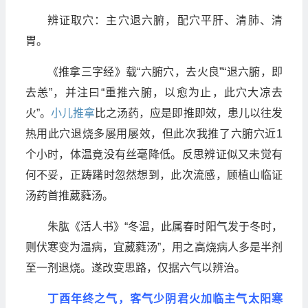
辨证取穴：主穴退六腑，配穴平肝、清肺、清
胃。
《推拿三字经》载“六腑穴，去火良”“退六腑，即
去恙”，并注曰“重推六腑，以愈为止，此穴大凉去
火”。
小儿推拿
比之汤药，应是即推即效，患儿以往发
热用此穴退烧多屡用屡效，但此次我推了六腑穴近1
个小时，体温竟没有丝毫降低。反思辨证似又未觉有
何不妥，正踌躇时忽然想到，此次流感，顾植山临证
汤药首推葳蕤汤。
朱肱《活人书》“冬温，此属春时阳气发于冬时，
则伏寒变为温病，宜葳蕤汤”，用之高烧病人多是半剂
至一剂退烧。遂改变思路，仅据六气以辨治。
丁酉年终之气，客气少阴君火加临主气太阳寒