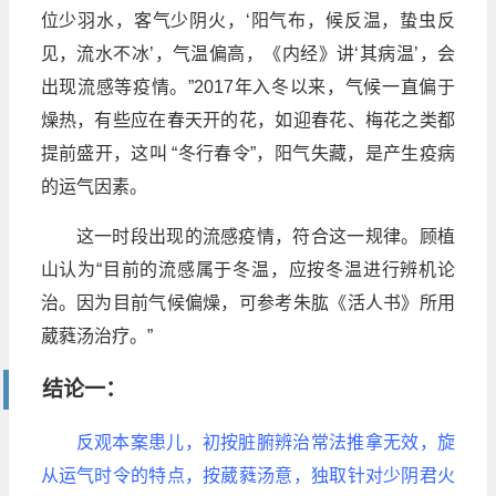
位少羽水，客气少阴火，‘阳气布，候反温，蛰虫反
见，流水不冰’，气温偏高，《内经》讲‘其病温’，会
出现流感等疫情。”2017年入冬以来，气候一直偏于
燥热，有些应在春天开的花，如迎春花、梅花之类都
提前盛开，这叫 “冬行春令”，阳气失藏，是产生疫病
的运气因素。
这一时段出现的流感疫情，符合这一规律。顾植
山认为“目前的流感属于冬温，应按冬温进行辨机论
治。因为目前气候偏燥，可参考朱肱《活人书》所用
葳蕤汤治疗。”
结论一：
反观本案患儿，初按脏腑辨治常法推拿无效，旋
从运气时令的特点，按葳蕤汤意，独取针对少阴君火