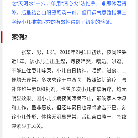
之“天河水”一穴，单用“清心火”法推拿，甫即体温得
降。后虽结合口服葳蕤汤一剂，但用运气思路指导三
字经小儿推拿取穴的有效性得到了初步的验证。
案例2
张某，男，1岁。2018年2月1日初诊，夜间啼哭
近1年。该小儿自出生起，每夜啼哭，喂奶、哄逗，
不能止住患儿啼哭，小儿白日精神，喂奶、进食、二
便均无异常。多次求诊于中西医，按照缺钙治疗，与
补充维生素D和钙剂，也曾多次小儿推拿治疗，均无
明显效果。因小儿长期夜间啼哭不止，影响家人休息
和工作，虽非恶疾，但经年累日也深感痛苦不已。刻
诊小儿外形、体格无明显异常，舌红苔白略干，指纹
淡紫显于风关。