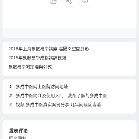
2018年上海象數易學講座 陰陽爻空間卦形
2015年象數易學成都講課視頻
象數易學的定理與公式
1
多成中医网上医院访问地址
2
多成中医简介及使用入门—我所了解的多成中医
3
视频 多成中医真实案例分享 几年间诸症皆消
发表评论
匿名网友