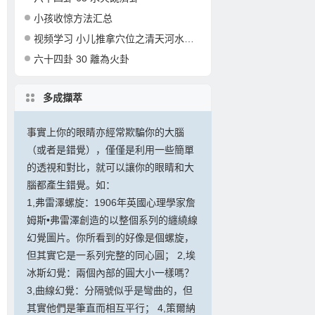
小孩收惊方法汇总
视频学习 小儿推拿穴位之清天河水的准确定位和操作
六十四卦 30 離為火卦
多成擷萃
事實上你的眼睛亦經常欺騙你的大腦
（或者是錯覺），僅僅是利用一些簡單
的透視和對比，就可以讓你的眼睛和大
腦都產生錯覺。如：
1,弗雷澤螺旋：1906年英國心理學家詹
姆斯•弗雷澤創造的以整個系列的纏繞線
幻覺圖片。你所看到的好像是個螺旋，
但其實它是一系列完整的同心圓； 2,埃
冰斯幻覺：兩個內部的圓大小一樣嗎？
3,曲線幻覺：分隔號似乎是彎曲的，但
其實他們是筆直而相互平行； 4,策爾納