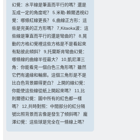
幻覺：水平線是筆直而平行的嗎？還是
互成一定的角度呢？ 5.米勒-賴爾透視幻
覺：哪條紅線更長？ 6,曲線正方形：這
些是完美的正方形嗎？ 7,Kitaoka波：這
些線是筆直而平行的還是彎曲的？ 8,晃
動的方格幻覺裡這些方格是不是看起來
有點彼此傾斜？ 9,托蘭斯肯彎曲幻覺：
哪條線的曲線半徑最大？ 10,凱尼澤三
角：你能看見一個白色三角形嗎？雖然
它們有邊緣和輪廓。這個三角形是不是
比白色背景顯得更白？ 上開的線幻覺：
你能使這些線從紙上開起來嗎？ 11,比
則爾德幻覺：圖中所有的紅色都一樣
嗎？ 12,共時對照：中間部分的紅分隔
號比照背景而言像是發生了傾斜嗎？ 龐
澤幻覺：這些球是完全在一條線上嗎？