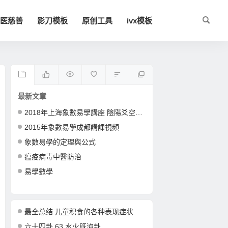
医慈善
影刀模板
原创工具
ivx模板
最新文章
2018年上海象數易學講座 陰陽爻空間卦形
2015年象數易學成都講課視頻
象數易學的定理與公式
瘟疫病毒中醫防治
易學數學
最全总结 儿童积食的各种表现症状
六十四卦 63 水火既濟卦