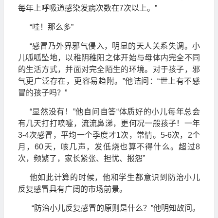
每年上呼吸道感染发病次数在7次以上。”
“哇！那么多”
“感冒乃外界邪气侵入，明显的天人关系失调。小
儿呱呱坠地，以稚阴稚阳之体开始与母体内完全不同
的生活方式，并面对完全陌生的环境。对于孩子，邪
气更广泛存在，更容易趋附。”他诘问：“世上有不感
冒的孩子吗？”
“显然没有！”他自问自答“体质好的小儿每年总会
有几天打打喷嚏，流流鼻涕，更何况一般孩子！一年
3-4次感冒，平均一个季度才1次，常情。5-6次，2个
月，60天，咳几声，发低烧也算不得什么。超过8
次，频繁了，家长紧张、担忧、报怨”
他如此计算的时候，他和学生都意识到防治小儿
反复感冒具有广阔的市场前景。
“防治小儿反复感冒的原则是什么？”他明知故问。