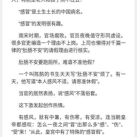
“感冒”是土生土长的中国病名。
“感冒”的发明很有趣。
南宋时期，官场腐败。官员夜晚值守形同虚设。
很多官吏编造一个理由不上岗。上司也懒得对千篇一
律的“肚肠不安”的请假理由进行核实。
肚肠不安要跑厕所，难道不准他假？
一个叫陈鹄的书生天天写“肚肠不安”烦了。有一
天，他写道“本人感风不适，请恩准休假”。
当官的居然表扬，说“感风”不落俗套。
这下激发起创作热情。
有感风，就有中暑，有伤寒，有受凉。连当朝皇
帝都感叹：怎么一夜之间“冒”出那么多“感”、“伤”、
“受”来！”从此，皇宫中有了特殊的“感冒假”。