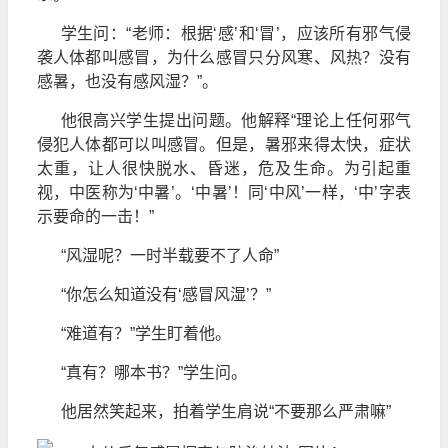
学生问：“老师：根据‘感’和‘冒’，应该所有邪气侵
袭人体都叫感冒，为什么感冒只分风寒、风热？没有
感暑，也没有感风湿？”。
他很高兴学生提出问题。他解释“理论上任何邪气
侵犯人体都可以叫感冒。但是，暑邪来得太快，症状
太重，让人很快脱水、昏迷，危及生命。为引起重
视，中医称为‘中暑’。‘中暑’！同‘中风’一样，‘中’字表
示要命的一击！”
“风湿呢？一时半载要不了人命”
“你怎么知道没有‘感冒风湿’？”
“难道有？”学生盯着他。
“真有？哪本书？”学生问。
他居然笑起来，拍着学生肩说“不要那么严肃嘛”