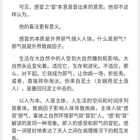
可见，感冒之“冒”本意是冒出来的意思。他却不这
样认为。
他的看法更有意义。
感冒的本质是外界邪气侵入人体。什么是邪气？
邪气就是外界致病因子。
生活在大自然中的人受到大自然雕刻和影响。大
自然永远变化着。适应它，生存和进化。不适应，那
么，对不起。它就成为邪气，让你病一场，折些寿。
或者，直接将你淘汰。你来自泥土（女娲用泥土造
人），是要回归泥土中去的。
以人为本。人是主体，人生活的空间和时间序列
是客体。致病因子影响人体导致疾病，主体人就“感
受”邪气，客体之自然环境邪气就“冒犯”人。“感”和“冒”
解读的是同一种现象。即人的感受和邪气的冒犯。感
冒一词很好地表达了天人之间在病理情况下的相互关
系。