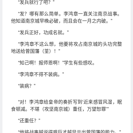
“发兵就行了吧？”
“发？哪有那么简单。李鸿章一直关注南京战事。
他知道南京城早晚必破，而且会在一月之内破。”
“发兵正好，功成名就。”
“李鸿章不这么想，他要将攻占南京城的头功完整
地送给曾国藩（荃）！”
“知己啊！报师恩啊！”学生有些感叹。
“李鸿章不得不装病。”
“装病？”
“对！李鸿章给皇帝的奏折写到‘近来感冒风湿，眠
食顿减。不堪（攻坚南京城）重任，万望恕罪’”
“还重任？”
“他将战事越说得艰巨才越显示出曾国藩的能力。”