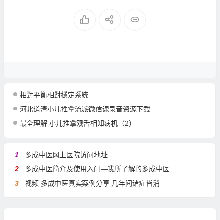
相對平衡相對穩定系統
河北道清小儿推拿流派微信课录音资源下载
最全理解 小儿推拿观舌相知病机（2）
1
多成中医网上医院访问地址
2
多成中医简介及使用入门—我所了解的多成中医
3
视频 多成中医真实案例分享 几年间诸症皆消