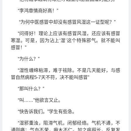
“李鸿章情商好高！”
“为何中医感冒中却没有感冒风湿这一证型呢？”
“问得好！理论上应该有感冒风湿，还应该有感冒
寒湿。可是，因为沾上‘湿’这个特殊邪气。就不能叫
感冒！”
“为什么？”
“湿性缠绵粘滞，难于祛除。不是几天能好，与感
冒自然病程5-7天不符，决不能叫感冒”
“那叫什么？”
“叫……”他欲言又止。
“快告诉我们。”学生有些急。
“湿邪重浊，阻滞气机，闭郁经络。气机不通，不
通则痛；气血不荣，麻木不仁。加之病程长，反复发