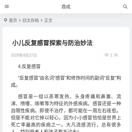
酉成
首页
旧文存档
正文
小儿反复感冒探索与防治妙法
2020年4月27日
1.7K
4.反复感冒
“反复感冒”由名词“感冒”和修饰时间的副词“反复”构
成。
感冒是一组以恶寒发热、头身疼痛和鼻塞、流
涕、喷嚏、咳嗽等为特征的外感疾病。感冒还是一种
自限性疾病。即使不治疗，都可能在一周左右痊愈。
但是不能对它掉以轻心，因为小小感冒恰恰是世界上
死亡率最高的疾病之一。大凡流感流行，总有很多
人，特别是老人和孩子熬不过去！