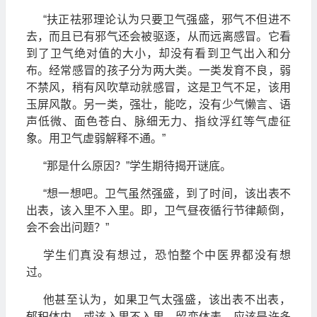
“扶正祛邪理论认为只要卫气强盛，邪气不但进不
去，而且已有邪气还会被驱逐，从而远离感冒。它看
到了卫气绝对值的大小，却没有看到卫气出入和分
布。经常感冒的孩子分为两大类。一类发育不良，弱
不禁风，稍有风吹草动就感冒，这是卫气不足，该用
玉屏风散。另一类，强壮，能吃，没有少气懒言、语
声低微、面色苍白、脉细无力、指纹浮红等气虚征
象。用卫气虚弱解释不通。”
“那是什么原因？”学生期待揭开谜底。
“想一想吧。卫气虽然强盛，到了时间，该出表不
出表，该入里不入里。即，卫气昼夜循行节律颠倒，
会不会出问题？”
学生们真没有想过，恐怕整个中医界都没有想
过。
他甚至认为，如果卫气太强盛，该出表不出表，
郁积体内，或该入里不入里，留恋体表，应该是许多