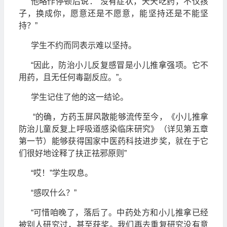
他略作停顿后说：“没有症状，天天吃药，不仅孩
子，换成你，愿意还是不愿意，能坚持还是不能坚
持？”
学生不约而同表示难以坚持。
“因此，防治小儿反复感冒是小儿推拿强项。它不
用药，且无任何毒副反应。”。
学生记住了他的这一结论。
“的确，方药玉屏风散能够流传至今，《小儿推拿
防治儿童反复上呼吸道感染临床研究》（详见第五章
第一节）能够获得国家中医药科技进步奖，就在于它
们很好地诠释了扶正祛邪原则”
“哎！”学生叹息。
“感叹什么？”
“可惜咱晚了，落后了。中药处方和小儿推拿已经
被别人研究过，甚至获奖。我们再去重复研究没有意