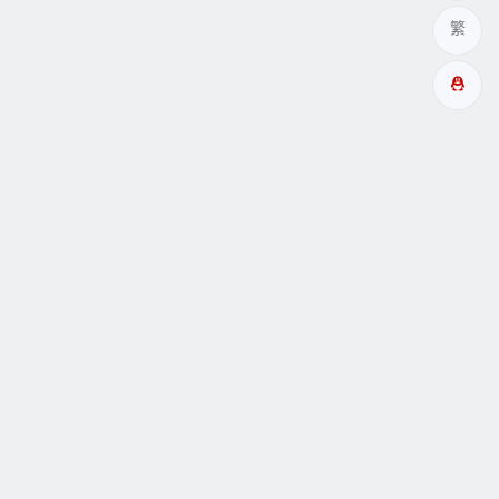
繁
多成網址
瞑眩反應
關於
互動
Copyright© 酉成服务 |
阿里云小站99主机
驱动