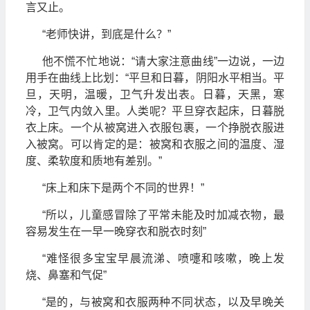
言又止。
“老师快讲，到底是什么？”
他不慌不忙地说：“请大家注意曲线”一边说，一边
用手在曲线上比划：“平旦和日暮，阴阳水平相当。平
旦，天明，温暖，卫气升发出表。日暮，天黑，寒
冷，卫气内敛入里。人类呢？平旦穿衣起床，日暮脱
衣上床。一个从被窝进入衣服包裹，一个挣脱衣服进
入被窝。可以肯定的是：被窝和衣服之间的温度、湿
度、柔软度和质地有差别。”
“床上和床下是两个不同的世界！”
“所以，儿童感冒除了平常未能及时加减衣物，最
容易发生在一早一晚穿衣和脱衣时刻”
“难怪很多宝宝早晨流涕、喷嚏和咳嗽，晚上发
烧、鼻塞和气促”
“是的，与被窝和衣服两种不同状态，以及早晚关