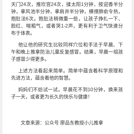
天门24次，推坎宫24次，揉太阳1分钟，按迎香半分
钟，拿风池半分钟，拿肩井半分钟，横擦肺俞令热，
抱肚法6次。抱肚法稍微重一些，让孩子挣扎一下、
脸红、喘粗气，或者哭1-2声，更有利于卫气快速分
布于体表。
他让他的研究生比较同样穴位和手法于早晨、下
午和晚上推拿防治儿童反复感冒。结果，早晨一组孩
子感冒少得更多。
上述方法看起来简单。简单中蕴含着科学原理和
先进方法，蕴含着他的智慧。
妈妈们不妨试一试。早晨花不到10分钟，换来孩
子一天，或者更为长久的快乐与健康！
文章来源：公众号 廖品东教授小儿推拿