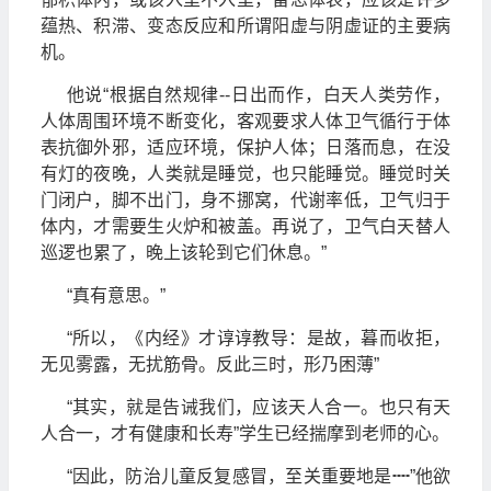
蕴热、积滞、变态反应和所谓阳虚与阴虚证的主要病
机。
他说“根据自然规律--日出而作，白天人类劳作，
人体周围环境不断变化，客观要求人体卫气循行于体
表抗御外邪，适应环境，保护人体；日落而息，在没
有灯的夜晚，人类就是睡觉，也只能睡觉。睡觉时关
门闭户，脚不出门，身不挪窝，代谢率低，卫气归于
体内，才需要生火炉和被盖。再说了，卫气白天替人
巡逻也累了，晚上该轮到它们休息。”
“真有意思。”
“所以，《内经》才谆谆教导：是故，暮而收拒，
无见雾露，无扰筋骨。反此三时，形乃困薄”
“其实，就是告诫我们，应该天人合一。也只有天
人合一，才有健康和长寿”学生已经揣摩到老师的心。
“因此，防治儿童反复感冒，至关重要地是┉”他欲