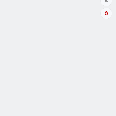
繁
多成網址
瞑眩反應
關於
互動
Copyright© 酉成服务 |
阿里云小站99主机
驱动
豫ICP备17012424号-1