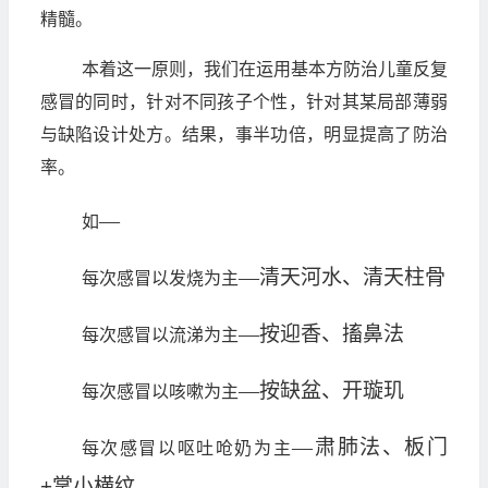
精髓。
本着这一原则，我们在运用基本方防治儿童反复
感冒的同时，针对不同孩子个性，针对其某局部薄弱
与缺陷设计处方。结果，事半功倍，明显提高了防治
率。
—
如
—
清天河水、清天柱骨
每次感冒以发烧为主
—
按迎香、搐鼻法
每次感冒以流涕为主
—
按缺盆、开璇玑
每次感冒以咳嗽为主
—
肃肺法、板门
每次感冒以呕吐呛奶为主
+掌小横纹