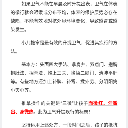
如果卫气不能在早晨及时升提出表，卫气在体表
的循行就会迟缓或分布不均，体表的保护层势必存在
缺陷，不能有效地对抗外界环境变化，导致感冒或感
染发生。
小儿推拿是最有效的升提卫气，促进其疾行的方
法。
基本方：头面四大手法、拿肩井、双点门、抱胸
抱肚法、捏脊法、推上三关、掐揉二扇门、清肺平肝
等。有些地方还加上补脾、补肾、揉外劳、分阴阳捣
小天心等。
推拿操作的关键是“三微”让孩子
面微红、汗微
出、身微热
。此为卫气升提疾行的标志！
坚持运用上述处方，一段时间之后，孩子的抵抗