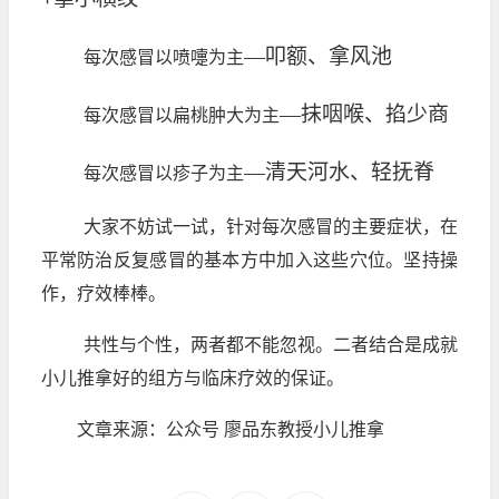
—
叩额、拿风池
每次感冒以喷嚏为主
—
抹咽喉、掐少商
每次感冒以扁桃肿大为主
—
清天河水、轻抚脊
每次感冒以疹子为主
大家不妨试一试，针对每次感冒的主要症状，在
平常防治反复感冒的基本方中加入这些穴位。坚持操
作，疗效棒棒。
共性与个性，两者都不能忽视。二者结合是成就
小儿推拿好的组方与临床疗效的保证。
文章来源：公众号 廖品东教授小儿推拿