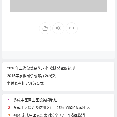
2018年上海象數易學講座 陰陽爻空間卦形
2015年象數易學成都講課視頻
象數易學的定理與公式
1
多成中医网上医院访问地址
2
多成中医简介及使用入门—我所了解的多成中医
3
视频 多成中医真实案例分享 几年间诸症皆消