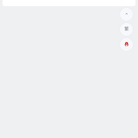
繁
多成網址
瞑眩反應
關於
互動