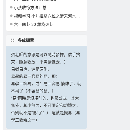
小孩收惊方法汇总
视频学习 小儿推拿穴位之清天河水的准确定位和操作
六十四卦 30 離為火卦
多成擷萃
張老師的意思是可以隨時發揮，信手拈
來，隨意收放．不需鑽進去：）
易者易也，這是原則．
易學的易＝容易的易，即：
易學＝容易，或：易＝容易 繁雜了，就
不易了（不容易的易：）
"易"同時是沒規則的，也沒公式，其大
無外，其小無內．不可限定和規範之，
否則就不是"易"了：） 這就是變易（易
學三要素之一）