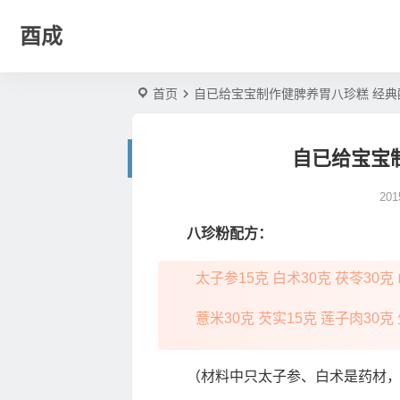
酉成
首页
自已给宝宝制作健脾养胃八珍糕 经典
自已给宝宝
20
八珍粉配方：
太子参15克 白术30克 茯苓30克
薏米30克 芡实15克 莲子肉30克
（材料中只太子参、白术是药材