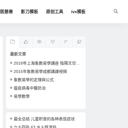
医慈善
影刀模板
原创工具
ivx模板
最新文章
2018年上海象數易學講座 陰陽爻空間卦形
2015年象數易學成都講課視頻
象數易學的定理與公式
瘟疫病毒中醫防治
易學數學
最全总结 儿童积食的各种表现症状
六十四卦 63 水火既濟卦