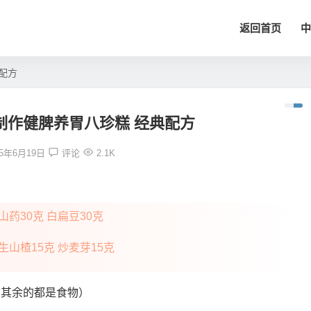
返回首页
中
配方
制作健脾养胃八珍糕 经典配方
15年6月19日
评论
2.1K
 山药30克 白扁豆30克
 生山楂15克 炒麦芽15克
，其余的都是食物）