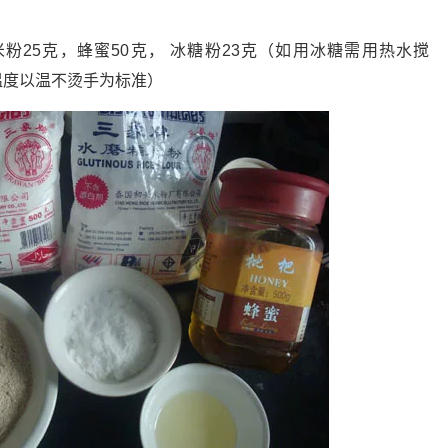
米粉25克，蜂蜜50克， 冰糖粉23克（如用冰糖需用热水搅
温度以温不烫手为标准）