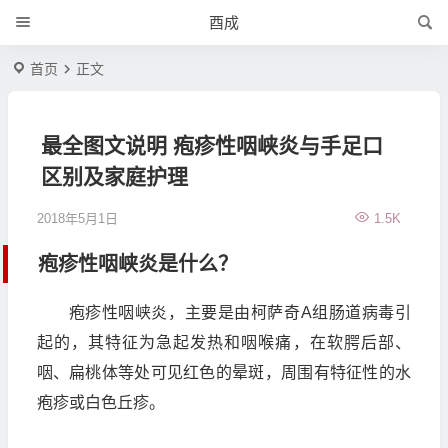
酉成
首页
正文
最全图文说明 疱疹性咽峡炎与手足口
区别及家庭护理
2018年5月1日
1.5K
疱疹性咽峡炎是什么？
疱疹性咽峡炎，主要是由柯萨奇A组肠道病毒引
起的，其特征为急起发热和咽喉痛，在软腭后部、
咽、扁桃体等处可见红色的晕斑，周围有特征性的水
疱疹或白色丘疹。