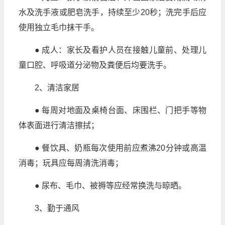
水及洗手液或肥皂洗手，持续至少20秒；洗完手后应
使用独立毛巾抹干手。
● 成人：家长及看护人员在接触儿童前、处理儿
童口腔、呼吸道分泌物及粪便后均要洗手。
2、清洁家居
● 每周对地面及桌椅台面、床围栏、门把手等物
体表面进行清洁擦拭；
● 餐饮具、奶瓶每次使用前应煮沸20分钟或高温
消毒；玩具应每周清洗消毒；
● 尿布、毛巾、被褥等应经常换洗与晾晒。
3、勤于通风