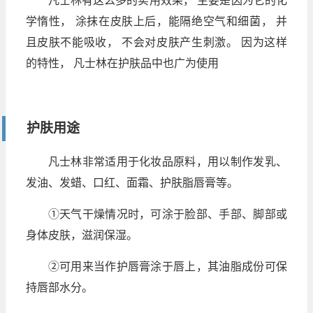
凡士林有这么多的实用效果， 主要是因为它的化
学惰性， 涂抹在皮肤上后，能隔绝空气和细菌， 并
且皮肤不能吸收， 不会对皮肤产生刺激。 因为这样
的特性， 凡士林在护肤品中也广为使用
护肤用途
凡士林非常适用于化妆品原料，用以制作发乳、
发油、发蜡、口红、面霜、护肤脂唇膏等。
①天气干燥情况时，可涂于脸部、手部、脚部或
身体皮肤，滋润保湿。
②可用来当作护唇膏涂于唇上，其油脂成份可保
持唇部水分。