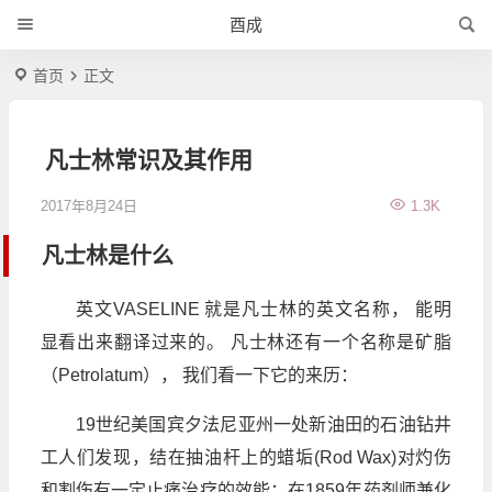
酉成
首页
正文
凡士林常识及其作用
2017年8月24日
1.3K
凡士林是什么
英文VASELINE 就是凡士林的英文名称， 能明
显看出来翻译过来的。 凡士林还有一个名称是矿脂
（Petrolatum）， 我们看一下它的来历：
19世纪美国宾夕法尼亚州一处新油田的石油钻井
工人们发现，结在抽油杆上的蜡垢(Rod Wax)对灼伤
和割伤有一定止痛治疗的效能；在1859年药剂师兼化