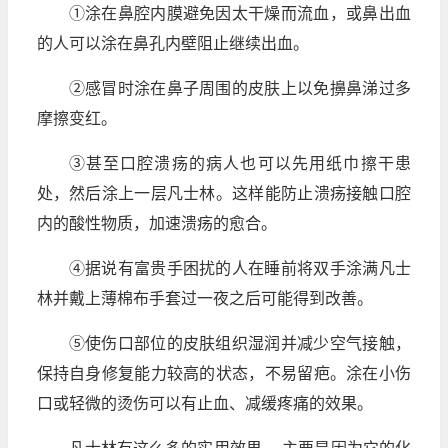
①涂在鼻腔内膜避免因太干燥而流血，或鼻出血
的人可以涂在鼻孔内壁阻止继续出血。
②感冒时涂在鼻子周围的皮肤上以免擤鼻涕过多
摩擦变红。
③甚至口腔溃疡的病人也可以先用纸巾擦干患
处，然后涂上一层凡士林。这样能防止溃疡接触口腔
内的酸性物质，加速溃疡的愈合。
④据说有富贵手困扰的人在睡前将双手涂满凡士
林并戴上薄棉布手套过一夜之后可能得到改善。
⑤使伤口部位的皮肤组织湿润并减少空气接触，
保持自身修复能力较高的状态，不易留疤。涂在小伤
口或轻微的烫伤可以有止血、减缓疼痛的效果。