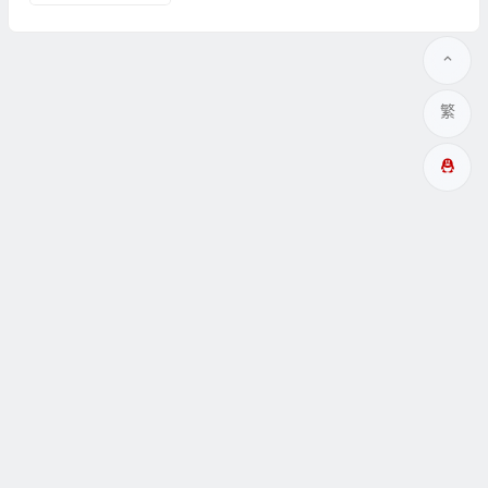
繁
多成網址
瞑眩反應
關於
互動