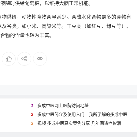
血液随时供给葡萄糖，以维持大脑正常机能。
食物供给，动物性食物含量甚少。含碳水化合物最多的食物有
以及谷类，如小米、高粱米等。干豆类（如红豆、绿豆等）、
化合物的含量也较为丰富。
1
多成中医网上医院访问地址
2
多成中医简介及使用入门—我所了解的多成中医
3
视频 多成中医真实案例分享 几年间诸症皆消