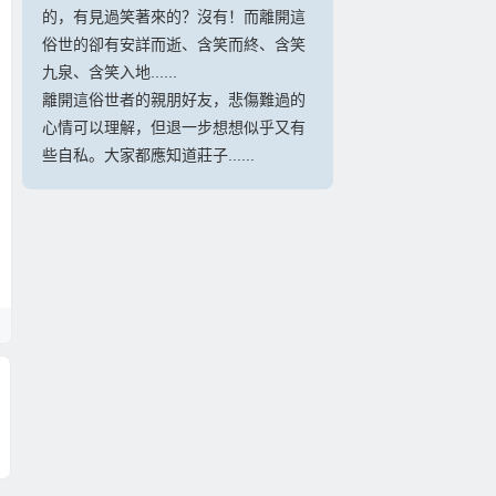
的，有見過笑著來的？沒有！而離開這
俗世的卻有安詳而逝、含笑而終、含笑
九泉、含笑入地......
離開這俗世者的親朋好友，悲傷難過的
心情可以理解，但退一步想想似乎又有
些自私。大家都應知道莊子......