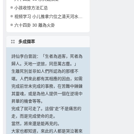
小孩收惊方法汇总
视频学习 小儿推拿穴位之清天河水的准确定位和操作
六十四卦 30 離為火卦
多成擷萃
詩仙李白曾說：「生者為過客，死者為
歸人。天地一逆旅，同悲萬古塵。」
生離死別並非如人們所認為的那樣不
堪。人們來此都有其相應的因由，如需
完成前世未完成的事務，在苦難中錘鍊
其靈魂，或是為他人提供一個在逆境中
昇華的機會等等。
完成了就可走了。這個"走"不是痛苦的
走，而是完成使命的走。
當然，將來還是能再見的。
大家也都知道，來此的人都是哭泣著來