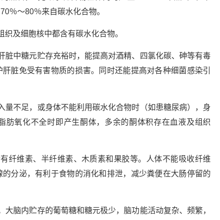
70％～80％来自碳水化合物。
组织及细胞核中都含有碳水化合物。
肝脏中糖元贮存充裕时，能提高对酒精、四氯化碳、砷等有毒
护肝脏免受有害物质的损害。同时还能提高对各种细菌感染引
入量不足，或身体不能利用碳水化合物时（如患糖尿病），身
脂肪氧化不全时即产生酮体，多余的酮体积存在血液及组织
括有纤维素、半纤维素、木质素和果胶等。人体不能吸收纤维
腺的分泌，有利于食物的消化和排泄，减少粪便在大肠停留的
。
。大脑内贮存的葡萄糖和糖元极少，脑功能活动复杂、频繁，