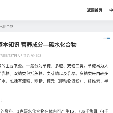
返回首页
中
水化合物
基本知识 营养成分—碳水化合物
17年8月27日
评论
592
能的主要来源。一般分为单糖、多糖、双糖三类。单糖易为人
半乳糖。双糖类包括蔗糖、麦芽糖以及乳糖。多糖类是由较多
于水，包括有淀粉、糊精、糖元（即动物淀粉）、纤维素、半
有：
的燃料，1克碳水化合物在体内可产生16．736千焦耳（4千