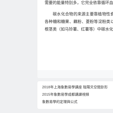
需要的能量特别多，它完全依靠循环
碳水化合物的来源主要靠植物性
各种糖和糖果、藕粉、菱粉等淀粉类
根茎类（如马铃薯、红薯等）中碳水
2018年上海象數易學講座 陰陽爻空間卦形
2015年象數易學成都講課視頻
象數易學的定理與公式