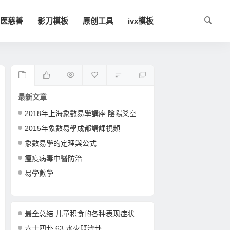
医慈善
影刀模板
原创工具
ivx模板
最新文章
2018年上海象數易學講座 陰陽爻空間卦形
2015年象數易學成都講課視頻
象數易學的定理與公式
瘟疫病毒中醫防治
易學數學
最全总结 儿童积食的各种表现症状
六十四卦 63 水火既濟卦