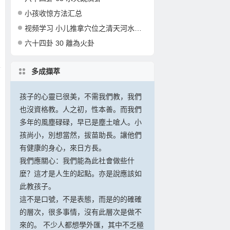
小孩收惊方法汇总
视频学习 小儿推拿穴位之清天河水的准确定位和操作
六十四卦 30 離為火卦
多成擷萃
孩子的心靈已很美，不需我們教，我們
也沒資格教。人之初，性本善。而我們
多年的風塵碌碌，早已是塵土嗆人。小
孩尚小，別想當然，拔苗助長。讓他們
有健康的身心，來日方長。
我們應關心：我們能為此社會做些什
麼？這才是人生的起點。亦是說應該如
此教孩子。
這不是口號，不是表態，而是的的確確
的層次，很多事情，沒有此層次是做不
來的。 不少人都想學外匯，其中不乏極