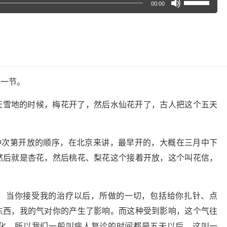
00:00
用
上/
下
箭
头
叫一节。
键
天雪地的时候，梅花开了，然后水仙花开了，古人把这个五天
来
增
高
这种次第开放的顺序，在北京来讲，最早开的，大概在三月中下
或
然后就是杏花，然后桃花、梨花这个接着开放，这个叫花信，
降
低
，当你接受我的治疗以后，所做的一切，包括给你扎针、点
音
东西，我的气对你的产生了影响。而这种受到影响，这个气往
量。
化，所以我们一般叫病人复诊的时间都是五天以后，这叫一