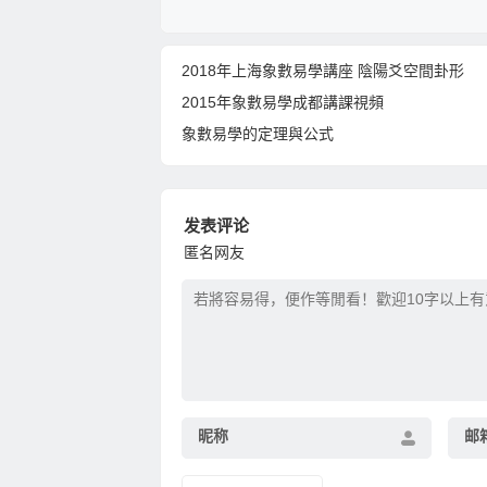
2018年上海象數易學講座 陰陽爻空間卦形
2015年象數易學成都講課視頻
象數易學的定理與公式
发表评论
匿名网友
昵称
邮