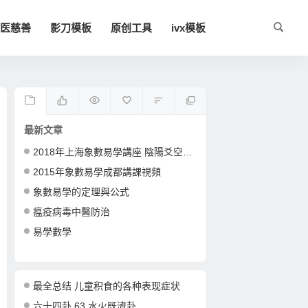
医慈善
影刀模板
原创工具
ivx模板
最新文章
2018年上海象數易學講座 陰陽爻空間卦形
2015年象數易學成都講課視頻
象數易學的定理與公式
瘟疫病毒中醫防治
易學數學
最全总结 儿童积食的各种表现症状
六十四卦 63 水火既濟卦