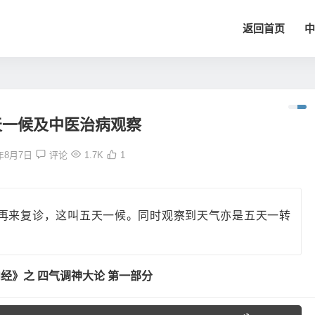
返回首页
中
天一候及中医治病观察
7年8月7日
评论
1.7K
1
再来复诊，这叫五天一候。同时观察到天气亦是五天一转
经》之 四气调神大论 第一部分
使