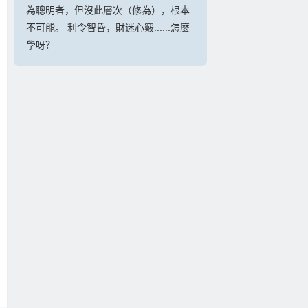
為聰明者，但沒此層次（修為），根本
不可能。 利令智昏，財迷心竅......怎麼
學呀？