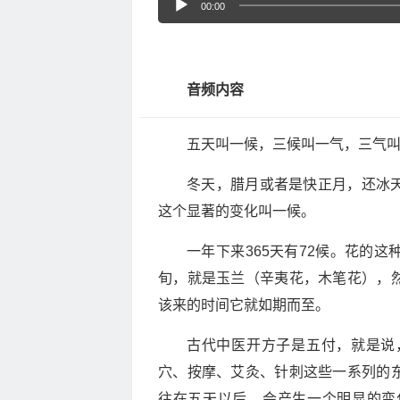
00:00
频
播
放
音频内容
器
五天叫一候，三候叫一气，三气
冬天，腊月或者是快正月，还冰
这个显著的变化叫一候。
一年下来365天有72候。花的
旬，就是玉兰（辛夷花，木笔花），
该来的时间它就如期而至。
古代中医开方子是五付，就是说
穴、按摩、艾灸、针刺这些一系列的
往在五天以后，会产生一个明显的变