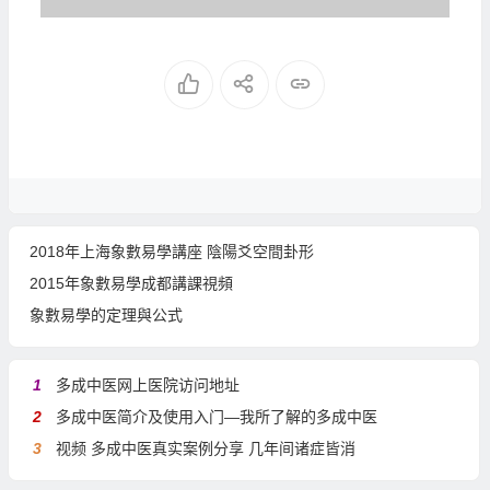
2018年上海象數易學講座 陰陽爻空間卦形
2015年象數易學成都講課視頻
象數易學的定理與公式
1
多成中医网上医院访问地址
2
多成中医简介及使用入门—我所了解的多成中医
3
视频 多成中医真实案例分享 几年间诸症皆消