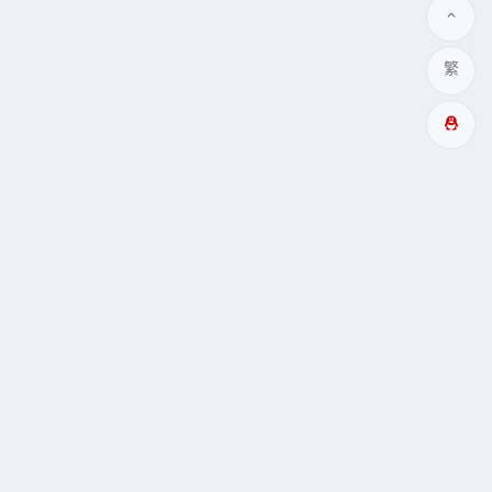
繁
多成網址
瞑眩反應
關於
互動